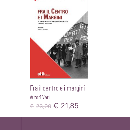
Fra il centro e i margini
Autori Vari
Il
Il
€
21,85
€
23,00
prezzo
prezzo
originale
attuale