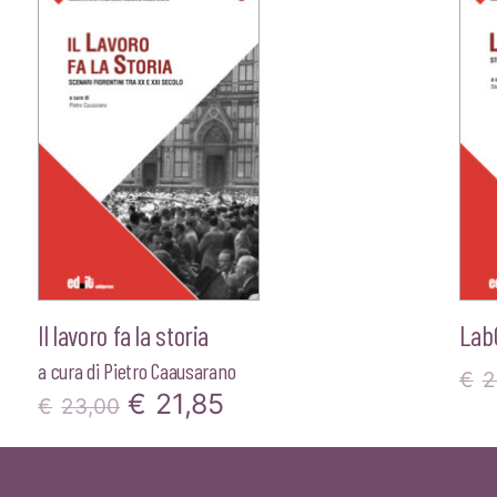
Il lavoro fa la storia
Lab
a cura di
Pietro Caausarano
€
2
Il
Il
€
21,85
€
23,00
prezzo
prezzo
originale
attuale