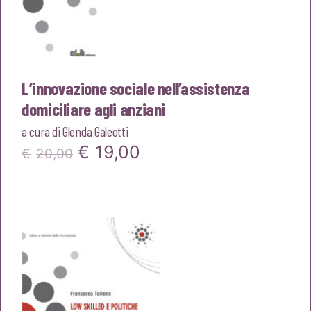
L’innovazione sociale nell’assistenza
domiciliare agli anziani
a cura di
Glenda Galeotti
Il
Il
€
19,00
€
20,00
prezzo
prezzo
originale
attuale
era:
è:
€20,00.
€19,00.