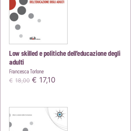
Low skilled e politiche dell’educazione degli
adulti
Francesca Torlone
Il
Il
€
17,10
€
18,00
prezzo
prezzo
originale
attuale
era:
è:
€18,00.
€17,10.