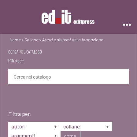
Editpress
Home
>
Collane
> Attori e sistemi della formazione
CERCA NEL CATALOGO
Filtra per:
Filtra per:
autori
+
collane
+
argomenti
+
cerca