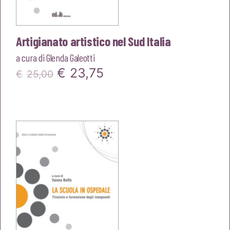
Artigianato artistico nel Sud Italia
a cura di
Glenda Galeotti
Il
Il
€
23,75
€
25,00
prezzo
prezzo
originale
attuale
era:
è:
€25,00.
€23,75.