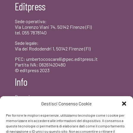
Editpress
€22,00.
€20,90.
Sede operativa:
Via Lorenzo Viani 74, 50142 Firenze (FI)
tel. 055 7878140
Sede legale:
Via dei Rododendri 1, 50142 Firenze (FI)
PEC: umbertocoscarelli@pec.editpress.it
Partita IVA: 06261420480
© editpress 2023
Info
Dove siamo
Contatti
Gestisci Consenso Cookie
Newsletter
Privacy policy
Per fornire le migliori esperienze, utilizziamo tecnologie come i cookie per
FAQ
memorizzare e/o accedere alle informazioni del dispositivo. Il consenso a
queste tecnologie ci permetterà di elaborare dati come il comportamento
di navigazione o ID unici su questo sito. Non acconsentire o ritirare il