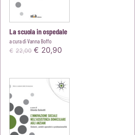
La scuola in ospedale
a cura di
Vanna Boffo
Il
Il
€
20,90
€
22,00
prezzo
prezzo
originale
attuale
era:
è:
€22,00.
€20,90.