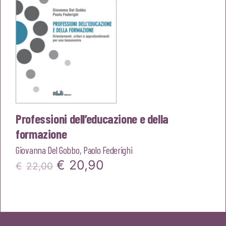
Professioni dell’educazione e della
formazione
Giovanna Del Gobbo
,
Paolo Federighi
Il
Il
€
20,90
€
22,00
prezzo
prezzo
originale
attuale
era:
è: