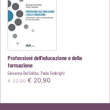
Professioni dell’educazione e della
formazione
Giovanna Del Gobbo
,
Paolo Federighi
Il
Il
€
20,90
€
22,00
prezzo
prezzo
originale
attuale
era:
è: