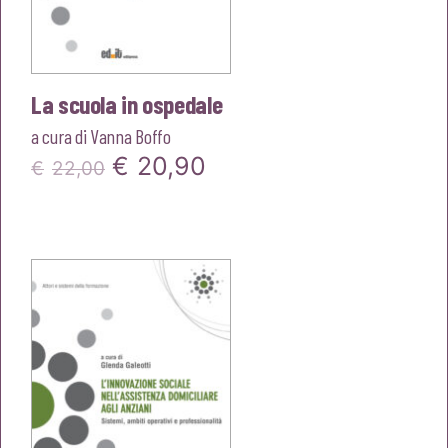
La scuola in ospedale
a cura di
Vanna Boffo
Il
Il
€
20,90
€
22,00
prezzo
prezzo
originale
attuale
era:
è:
€22,00.
€20,90.