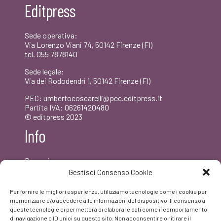
Editpress
€22,00.
€20,90.
Sede operativa:
Via Lorenzo Viani 74, 50142 Firenze (FI)
tel. 055 7878140
Sede legale:
Via dei Rododendri 1, 50142 Firenze (FI)
PEC: umbertocoscarelli@pec.editpress.it
Partita IVA: 06261420480
© editpress 2023
Info
Dove siamo
Contatti
Gestisci Consenso Cookie
Newsletter
Privacy policy
Per fornire le migliori esperienze, utilizziamo tecnologie come i cookie per
FAQ
memorizzare e/o accedere alle informazioni del dispositivo. Il consenso a
queste tecnologie ci permetterà di elaborare dati come il comportamento
di navigazione o ID unici su questo sito. Non acconsentire o ritirare il