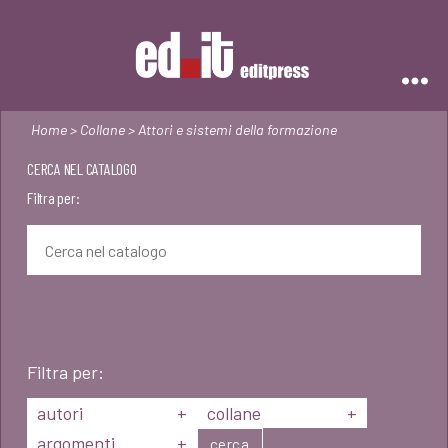
Editpress
Home
>
Collane
> Attori e sistemi della formazione
CERCA NEL CATALOGO
Filtra per:
Filtra per:
autori
+
collane
+
argomenti
+
cerca