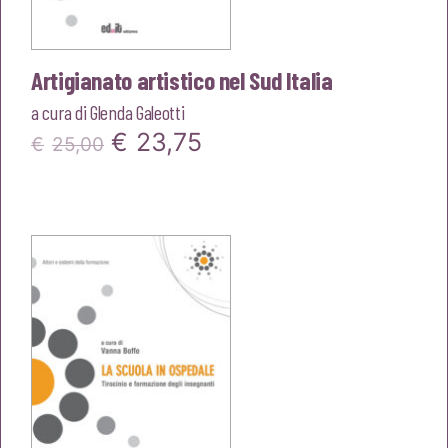
Artigianato artistico nel Sud Italia
a cura di
Glenda Galeotti
Il
Il
€
23,75
€
25,00
prezzo
prezzo
originale
attuale
era:
è:
€25,00.
€23,75.