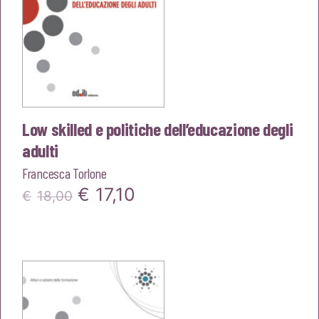
Low skilled e politiche dell’educazione degli
adulti
Francesca Torlone
Il
Il
€
17,10
€
18,00
prezzo
prezzo
originale
attuale
era:
è:
€18,00.
€17,10.