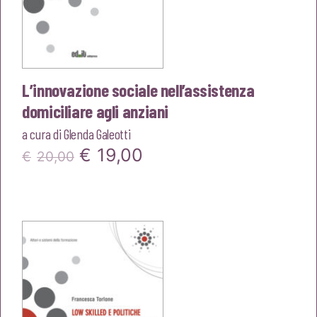
L’innovazione sociale nell’assistenza
domiciliare agli anziani
a cura di
Glenda Galeotti
Il
Il
€
19,00
€
20,00
prezzo
prezzo
originale
attuale
era:
è:
€20,00.
€19,00.