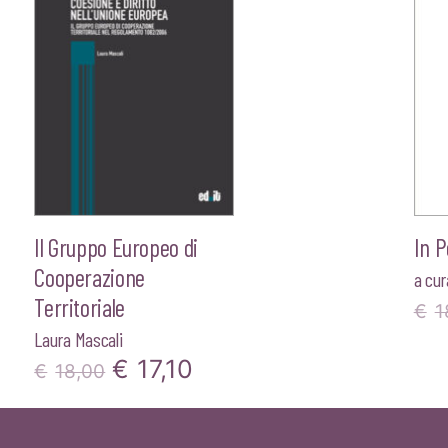
Il Gruppo Europeo di
In P
Cooperazione
a cur
Territoriale
€
1
Laura Mascali
Il
Il
€
17,10
€
18,00
prezzo
prezzo
originale
attuale