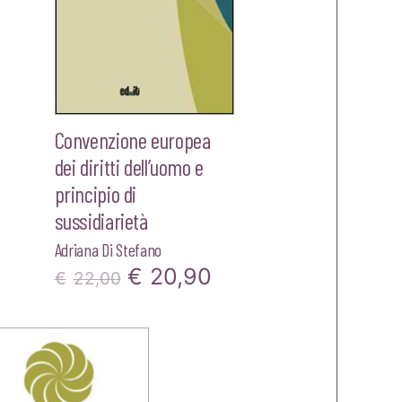
Convenzione europea
dei diritti dell’uomo e
principio di
sussidiarietà
Adriana Di Stefano
Il
Il
€
20,90
zo
€
22,00
prezzo
prezzo
le
originale
attuale
era:
è:
0.