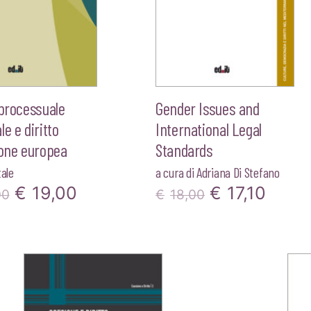
 processuale
Gender Issues and
le e diritto
International Legal
ione europea
Standards
tale
a cura di
Adriana Di Stefano
Il
Il
Il
Il
€
19,00
€
17,10
00
€
18,00
prezzo
prezzo
prezzo
prez
originale
attuale
originale
attua
era:
è:
era:
è:
€20,00.
€19,00.
€18,00.
€17,1