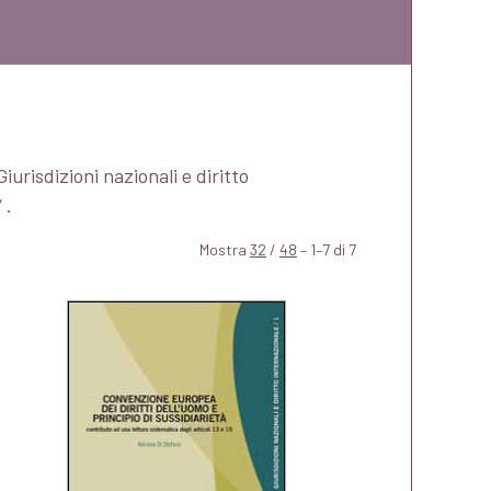
iurisdizioni nazionali e diritto
 .
Mostra
32
/
48
– 1–7 di 7