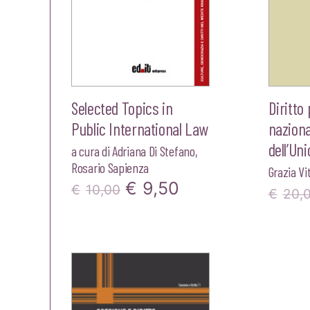
Selected Topics in
Diritto
Public International Law
naziona
dell’Un
a cura di
Adriana Di Stefano
,
Rosario Sapienza
Grazia Vi
Il
Il
€
9,50
€
10,00
€
20,
prezzo
prezzo
originale
attuale
era:
è:
€10,00.
€9,50.