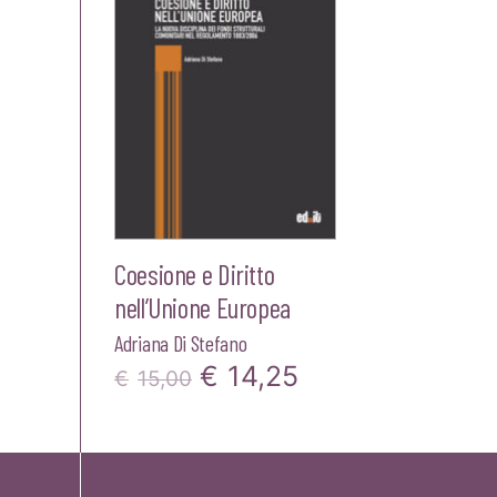
Coesione e Diritto
nell’Unione Europea
Adriana Di Stefano
Il
Il
€
14,25
€
15,00
prezzo
prezzo
originale
attuale