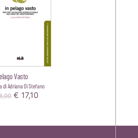
€22,00.
€20,90.
elago Vasto
a di
Adriana Di Stefano
Il
Il
€
17,10
8,00
prezzo
prezzo
originale
attuale
era:
è: