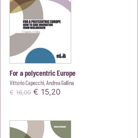
For a polycentric Europe
Vittorio Capecchi
,
Andrea Gallina
Il
Il
€
15,20
€
16,00
prezzo
prezzo
originale
attuale
era:
è:
€16,00.
€15,20.