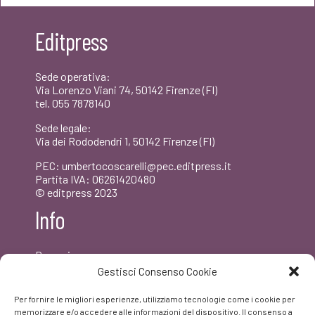
era:
è:
Editpress
€18,00.
€17,10.
Sede operativa:
Via Lorenzo Viani 74, 50142 Firenze (FI)
tel. 055 7878140
Sede legale:
Via dei Rododendri 1, 50142 Firenze (FI)
PEC: umbertocoscarelli@pec.editpress.it
Partita IVA: 06261420480
© editpress 2023
Info
Dove siamo
Contatti
Gestisci Consenso Cookie
Newsletter
Privacy policy
Per fornire le migliori esperienze, utilizziamo tecnologie come i cookie per
FAQ
memorizzare e/o accedere alle informazioni del dispositivo. Il consenso a