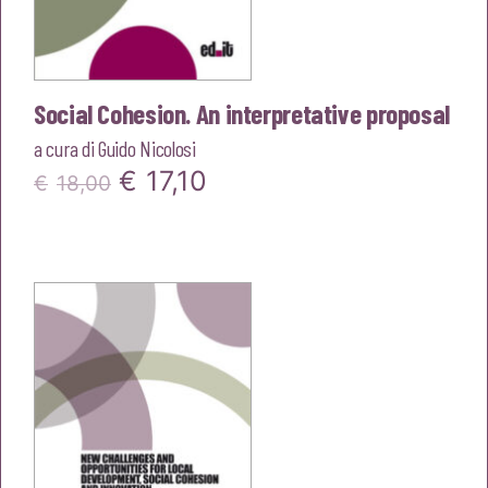
Social Cohesion. An interpretative proposal
a cura di
Guido Nicolosi
Il
Il
€
17,10
€
18,00
prezzo
prezzo
originale
attuale
era:
è:
€18,00.
€17,10.