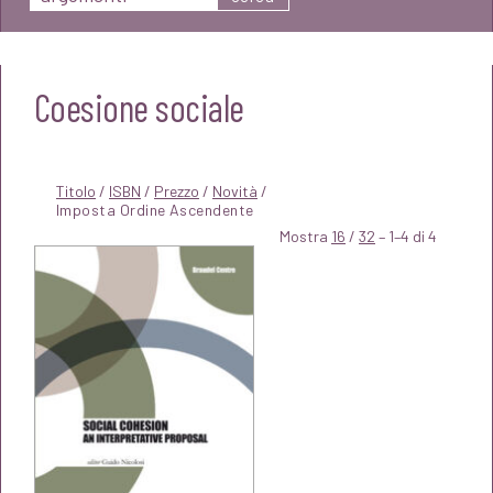
Coesione sociale
Titolo
/
ISBN
/
Prezzo
/
Novità
/
Mostra
16
/
32
– 1–4 di 4