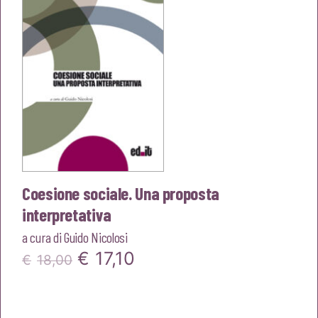
Coesione sociale. Una proposta
interpretativa
a cura di
Guido Nicolosi
Il
Il
€
17,10
€
18,00
prezzo
prezzo
originale
attuale