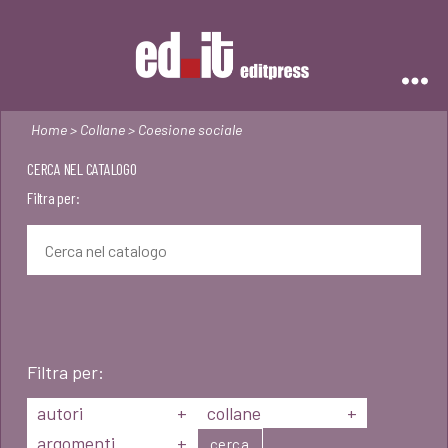
Editpress
Home
>
Collane
> Coesione sociale
CERCA NEL CATALOGO
Filtra per:
Filtra per:
autori
+
collane
+
argomenti
+
cerca