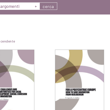
argomenti
+
cerca