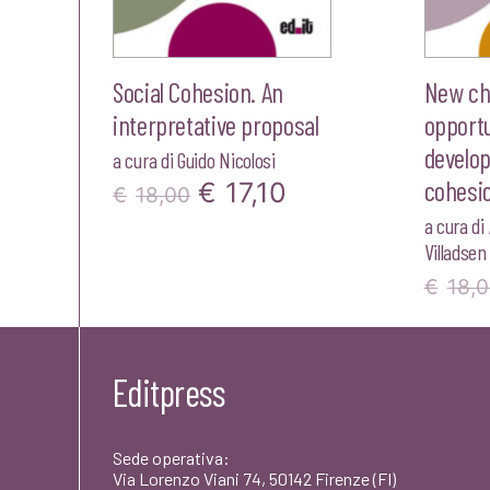
Social Cohesion. An
New ch
interpretative proposal
opportu
develop
a cura di
Guido Nicolosi
cohesio
Il
Il
€
17,10
€
18,00
a cura di
prezzo
prezzo
Villadsen
originale
attuale
€
18,
era:
è:
€18,00.
€17,10.
Editpress
Sede operativa:
Via Lorenzo Viani 74, 50142 Firenze (FI)