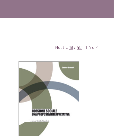
Mostra
16
/
48
– 1–4 di 4