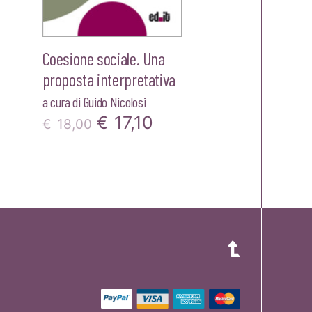
Coesione sociale. Una
proposta interpretativa
a cura di
Guido Nicolosi
Il
Il
€
17,10
€
18,00
zo
prezzo
prezzo
le
originale
attuale
era:
è:
20.
€18,00.
€17,10.