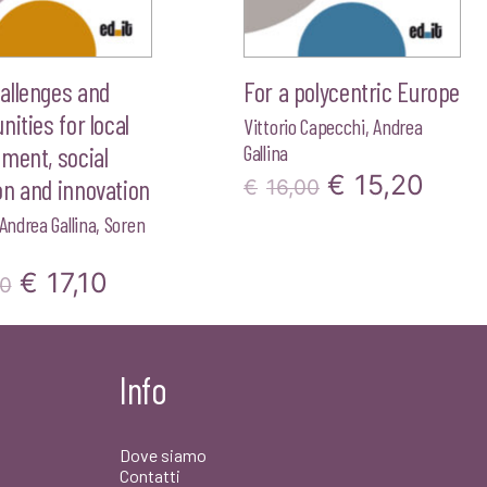
allenges and
For a polycentric Europe
nities for local
Vittorio Capecchi
,
Andrea
Gallina
ment, social
Il
Il
€
15,20
n and innovation
€
16,00
prezzo
prez
Andrea Gallina
,
Soren
originale
attua
Il
Il
€
17,10
00
era:
è:
prezzo
prezzo
€16,00.
€15,
originale
attuale
Info
era:
è:
€18,00.
€17,10.
Dove siamo
Contatti