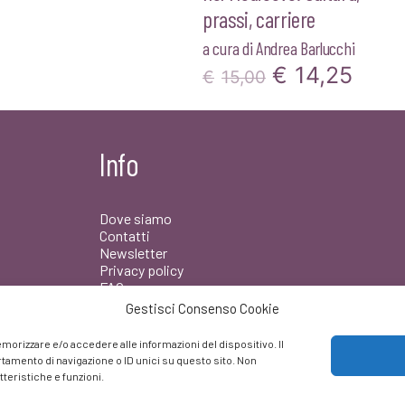
prassi, carriere
a cura di
Andrea Barlucchi
Il
Il
€
14,25
€
15,00
prezzo
prez
originale
attua
Info
era:
è:
€15,00.
€14,
Dove siamo
Contatti
Newsletter
Privacy policy
FAQ
Gestisci Consenso Cookie
Facebook
morizzare e/o accedere alle informazioni del dispositivo. Il
amento di navigazione o ID unici su questo sito. Non
teristiche e funzioni.