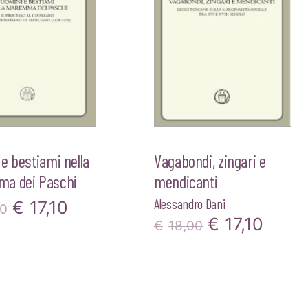
e bestiami nella
Vagabondi, zingari e
a dei Paschi
mendicanti
Alessandro Dani
Il
Il
€
17,10
00
Il
Il
€
17,10
€
18,00
prezzo
prezzo
prezzo
prez
originale
attuale
originale
attua
era:
è:
era:
è: