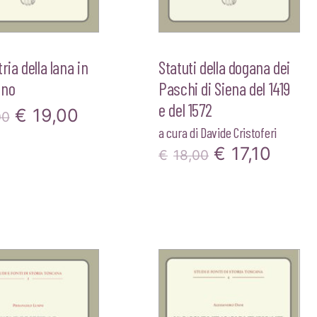
ria della lana in
Statuti della dogana dei
ino
Paschi di Siena del 1419
e del 1572
Il
Il
€
19,00
00
a cura di
Davide Cristoferi
prezzo
prezzo
Il
Il
€
17,10
€
18,00
originale
attuale
prezzo
prez
era:
è:
originale
attua
€20,00.
€19,00.
era:
è:
€18,00.
€17,1