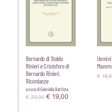
Bernardo di Stoldo
Uomini 
Rinieri e Cristoforo di
Maremm
Bernardo Rinieri.
€
18,
Ricordanze
a cura di
Gabriella Battista
Il
Il
€
19,00
€
20,00
prezzo
prezzo