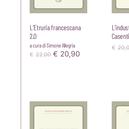
L’Etruria francescana
L’indust
2.0
Casent
a cura di
Simone Allegria
€
20,
Il
Il
€
20,90
€
22,00
prezzo
prezzo
originale
attuale
era:
è:
€22,00.
€20,90.