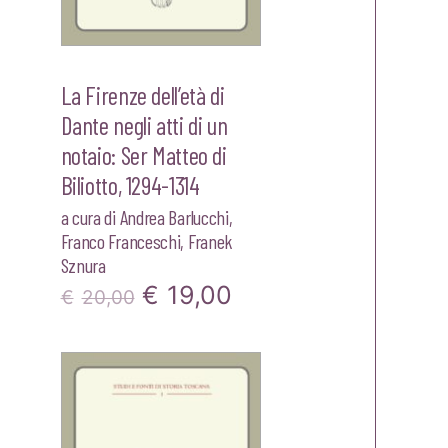
La Firenze dell’età di
Dante negli atti di un
notaio: Ser Matteo di
Biliotto, 1294-1314
a cura di
Andrea Barlucchi
,
Franco Franceschi
,
Franek
zo
Sznura
le
Il
Il
€
19,00
€
20,00
prezzo
prezzo
0.
originale
attuale
era:
è:
€20,00.
€19,00.