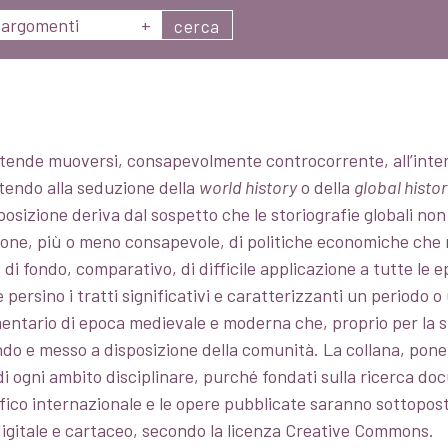
argomenti
+
cerca
intende muoversi, consapevolmente controcorrente, all’inter
tendo alla seduzione della
world history
o della
global histo
posizione deriva dal sospetto che le storiografie globali n
one, più o meno consapevole, di politiche economiche che nel
do di fondo, comparativo, di difficile applicazione a tutte l
 persino i tratti significativi e caratterizzanti un periodo o 
tario di epoca medievale e moderna che, proprio per la su
ndo e messo a disposizione della comunità. La collana, pone
di ogni ambito disciplinare, purché fondati sulla ricerca doc
ifico internazionale e le opere pubblicate saranno sottopos
gitale e cartaceo, secondo la licenza Creative Commons.