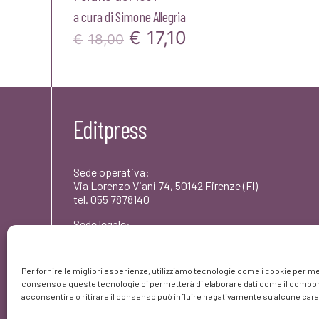
a cura di
Simone Allegria
Il
Il
€
17,10
€
18,00
prezzo
prezzo
originale
attuale
era:
è:
Editpress
€18,00.
€17,10.
Sede operativa:
Via Lorenzo Viani 74, 50142 Firenze (FI)
tel. 055 7878140
Sede legale:
Via dei Rododendri 1, 50142 Firenze (FI)
PEC: umbertocoscarelli@pec.editpress.it
Per fornire le migliori esperienze, utilizziamo tecnologie come i cookie per me
Partita IVA: 06261420480
consenso a queste tecnologie ci permetterà di elaborare dati come il comport
© editpress 2023
acconsentire o ritirare il consenso può influire negativamente su alcune carat