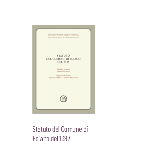
originale
attuale
era:
è:
€20,00.
€19,00.
Statuto del Comune di
Foiano del 1387