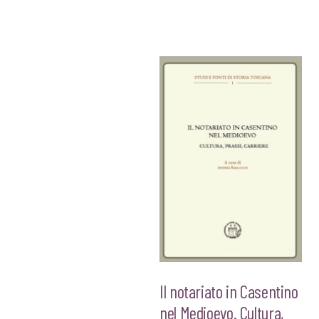
€18,00.
€17,10.
€18,00.
€17,1
Il notariato in Casentino
nel Medioevo. Cultura,