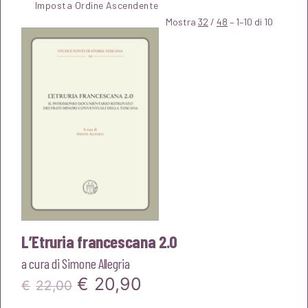
Mostra
32
/
48
– 1–10 di 10
L’Etruria francescana 2.0
a cura di
Simone Allegria
Il
Il
€
20,90
€
22,00