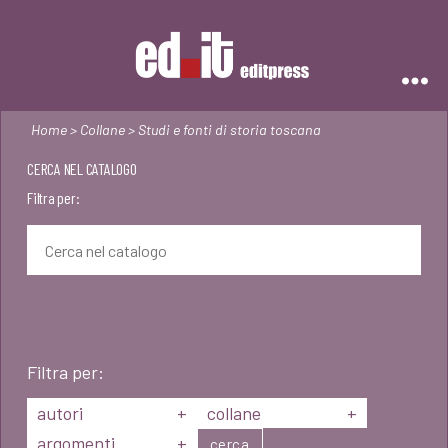
Editpress
Home
>
Collane
> Studi e fonti di storia toscana
CERCA NEL CATALOGO
Filtra per:
Filtra per:
autori
+
collane
+
argomenti
+
cerca