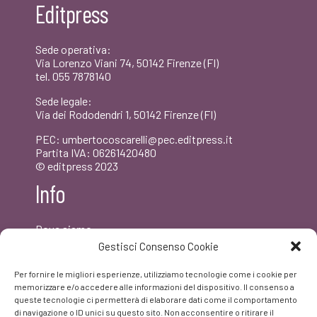
Editpress
€15,00.
€14,25.
Sede operativa:
Via Lorenzo Viani 74, 50142 Firenze (FI)
tel. 055 7878140
Sede legale:
Via dei Rododendri 1, 50142 Firenze (FI)
PEC: umbertocoscarelli@pec.editpress.it
Partita IVA: 06261420480
© editpress 2023
Info
Dove siamo
Contatti
Gestisci Consenso Cookie
Newsletter
Privacy policy
Per fornire le migliori esperienze, utilizziamo tecnologie come i cookie per
FAQ
memorizzare e/o accedere alle informazioni del dispositivo. Il consenso a
queste tecnologie ci permetterà di elaborare dati come il comportamento
di navigazione o ID unici su questo sito. Non acconsentire o ritirare il