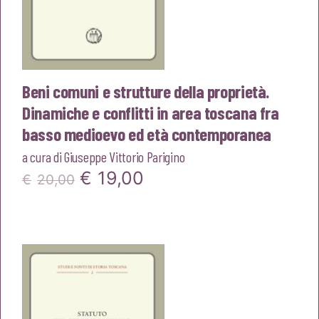
Beni comuni e strutture della proprietà.
Dinamiche e conflitti in area toscana fra
basso medioevo ed età contemporanea
a cura di
Giuseppe Vittorio Parigino
Il
Il
€
19,00
€
20,00
prezzo
prezzo
originale
attuale
era:
è:
€20,00.
€19,00.