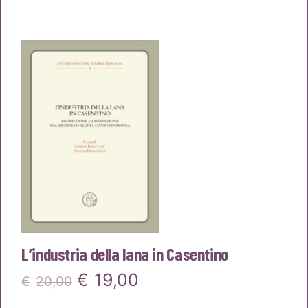
prezzo
prezzo
originale
attuale
era:
è:
€22,00.
€20,90.
L’industria della lana in Casentino
Il
Il
€
19,00
€
20,00
prezzo
prezzo