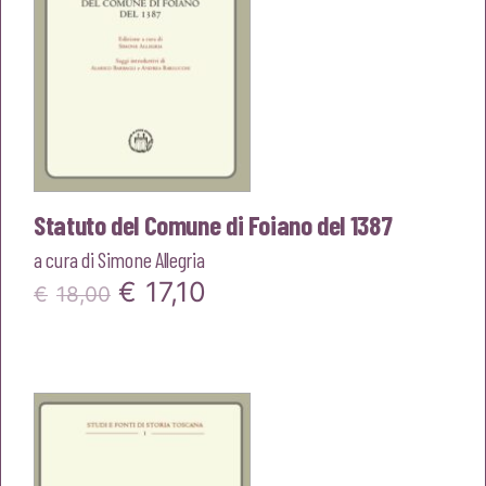
Statuto del Comune di Foiano del 1387
a cura di
Simone Allegria
Il
Il
€
17,10
€
18,00
prezzo
prezzo
originale
attuale
era:
è:
€18,00.
€17,10.