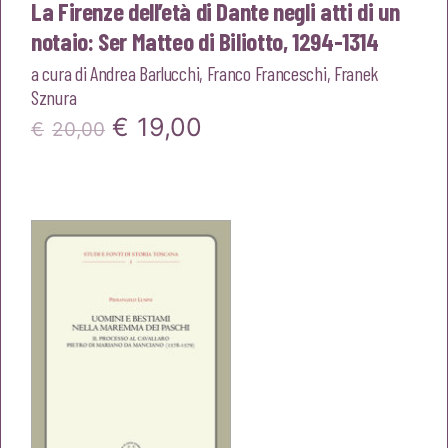
La Firenze dell’età di Dante negli atti di un
notaio: Ser Matteo di Biliotto, 1294-1314
a cura di
Andrea Barlucchi
,
Franco Franceschi
,
Franek
Sznura
Il
Il
€
19,00
€
20,00
prezzo
prezzo
originale
attuale
era:
è:
€20,00.
€19,00.