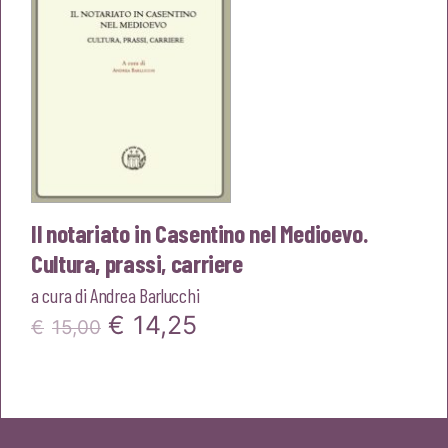
Il notariato in Casentino nel Medioevo.
Cultura, prassi, carriere
a cura di
Andrea Barlucchi
Il
Il
€
14,25
€
15,00
prezzo
prezzo
originale
attuale
era:
è: