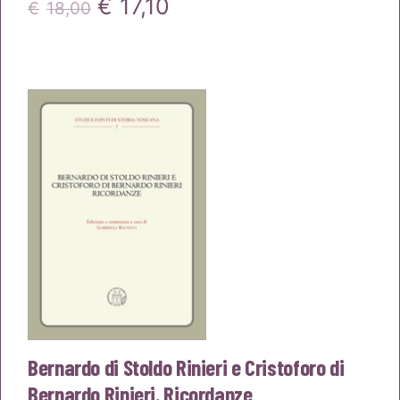
Il
Il
€
17,10
€
18,00
prezzo
prezzo
originale
attuale
era:
è:
€18,00.
€17,10.
Bernardo di Stoldo Rinieri e Cristoforo di
Bernardo Rinieri. Ricordanze