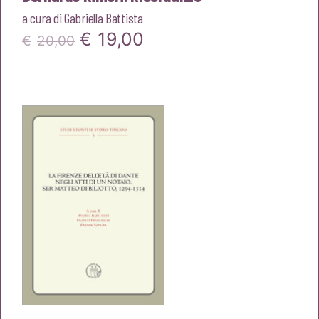
a cura di
Gabriella Battista
Il
Il
€
19,00
€
20,00
prezzo
prezzo
originale
attuale
era:
è:
€20,00.
€19,00.