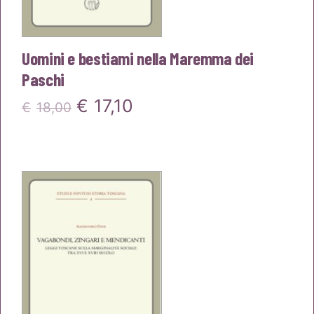
Uomini e bestiami nella Maremma dei
Paschi
Il
Il
€
17,10
€
18,00
prezzo
prezzo
originale
attuale
era:
è:
€18,00.
€17,10.