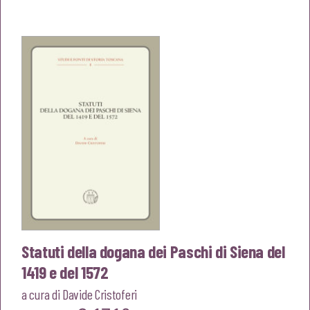
originale
attuale
era:
è:
€20,00.
€19,00.
Statuti della dogana dei Paschi di Siena del
1419 e del 1572
a cura di
Davide Cristoferi