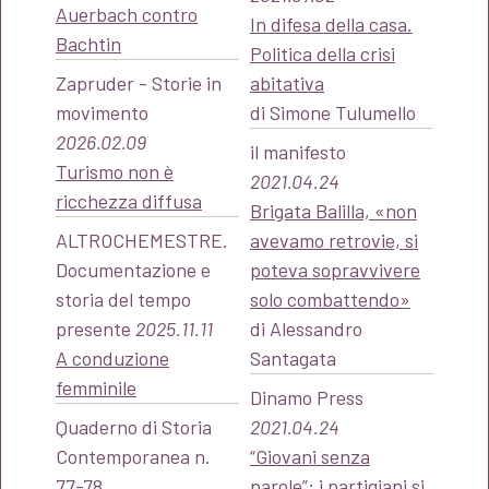
Auerbach contro
In difesa della casa.
Bachtin
Politica della crisi
Zapruder - Storie in
abitativa
movimento
di Simone Tulumello
2026.02.09
il manifesto
Turismo non è
2021.04.24
ricchezza diffusa
Brigata Balilla, «non
ALTROCHEMESTRE.
avevamo retrovie, si
Documentazione e
poteva sopravvivere
storia del tempo
solo combattendo»
presente
2025.11.11
di Alessandro
A conduzione
Santagata
femminile
Dinamo Press
Quaderno di Storia
2021.04.24
Contemporanea n.
“Giovani senza
77-78
parole”: i partigiani si