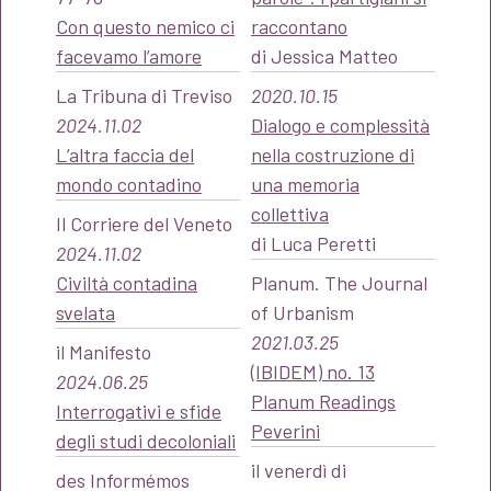
Con questo nemico ci
raccontano
facevamo l’amore
di Jessica Matteo
La Tribuna di Treviso
2020.10.15
2024.11.02
Dialogo e complessità
L’altra faccia del
nella costruzione di
mondo contadino
una memoria
collettiva
Il Corriere del Veneto
di Luca Peretti
2024.11.02
Civiltà contadina
Planum. The Journal
svelata
of Urbanism
2021.03.25
il Manifesto
(IBIDEM) no. 13
2024.06.25
Planum Readings
Interrogativi e sfide
Peverini
degli studi decoloniali
il venerdì di
des Informémos