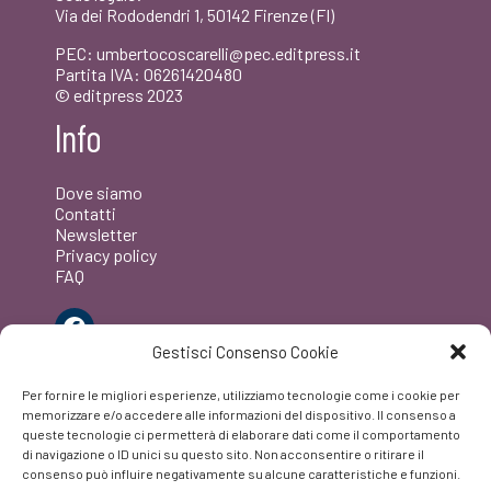
Via dei Rododendri 1, 50142 Firenze (FI)
PEC: umbertocoscarelli@pec.editpress.it
Partita IVA: 06261420480
© editpress 2023
Info
Dove siamo
Contatti
Newsletter
Privacy policy
FAQ
Facebook
Gestisci Consenso Cookie
Per fornire le migliori esperienze, utilizziamo tecnologie come i cookie per
memorizzare e/o accedere alle informazioni del dispositivo. Il consenso a
queste tecnologie ci permetterà di elaborare dati come il comportamento
di navigazione o ID unici su questo sito. Non acconsentire o ritirare il
consenso può influire negativamente su alcune caratteristiche e funzioni.