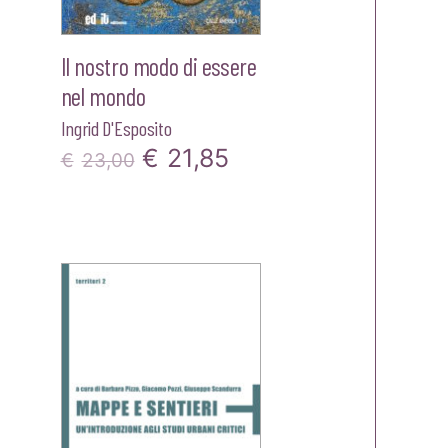
Il nostro modo di essere
nel mondo
Ingrid D'Esposito
Il
Il
€
21,85
zzo
€
23,00
prezzo
prezzo
ale
originale
attuale
era:
è:
80.
€23,00.
€21,85.