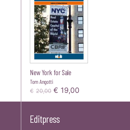
New York for Sale
Tom Angotti
Il
Il
€
19,00
€
20,00
prezzo
prezzo
originale
attuale
Editpress
era:
è: