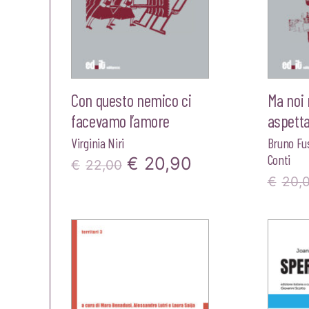
Con questo nemico ci
Ma noi
facevamo l’amore
aspetta
Virginia Niri
Bruno Fu
Conti
Il
Il
€
20,90
€
22,00
€
20,
prezzo
prezzo
originale
attuale
era:
è:
€22,00.
€20,90.