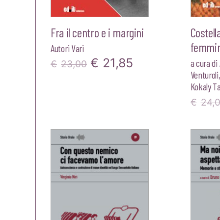
Fra il centro e i margini
Costell
femmin
Autori Vari
Il
Il
€
21,85
a cura di
€
23,00
Venturoli
prezzo
prezzo
Kokaly T
originale
attuale
€
24,
era:
è:
€23,00.
€21,85.