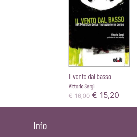
€18,00.
€17,10.
Il vento dal basso
Vittorio Sergi
Il
Il
€
15,20
€
16,00
prezzo
prez
originale
attua
Info
era:
è: