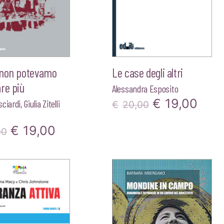
 non potevamo
Le case degli altri
re più
Alessandra Esposito
Il
Il
€
19,00
sciardi
,
Giulia Zitelli
€
20,00
prezzo
pre
Il
Il
€
19,00
00
originale
attu
prezzo
prezzo
era:
è:
originale
attuale
€20,00.
€19,
era:
è:
€20,00.
€19,00.