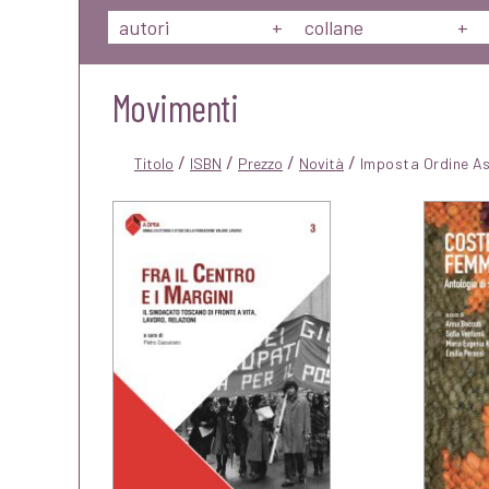
autori
+
collane
+
Movimenti
/
/
/
/
Titolo
ISBN
Prezzo
Novità