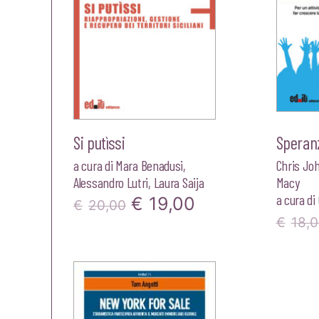
Si putìssi
Speranz
a cura di
Mara Benadusi
,
Chris Jo
Alessandro Lutri
,
Laura Saija
Macy
a cura di
Il
Il
€
19,00
€
20,00
€
18,
prezzo
prezzo
originale
attuale
era:
è:
€20,00.
€19,00.