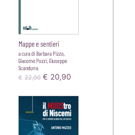
Mappe e sentieri
a cura di
Barbara Pizzo
,
Giacomo Pozzi
,
Giuseppe
Scandurra
zzo
Il
Il
€
20,90
€
22,00
ale
prezzo
prezzo
originale
attuale
00.
era:
è:
€22,00.
€20,90.