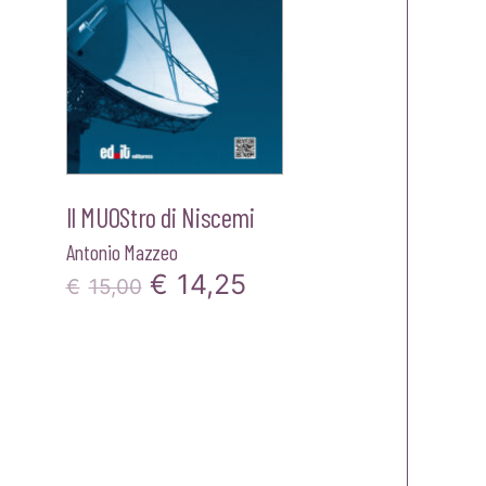
Il MUOStro di Niscemi
Antonio Mazzeo
Il
Il
€
14,25
€
15,00
zo
prezzo
prezzo
le
originale
attuale
era:
è:
0.
€15,00.
€14,25.