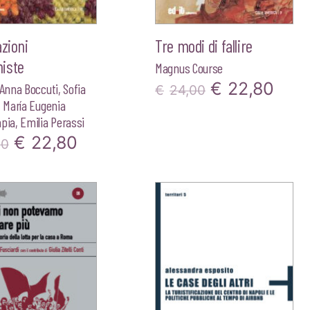
azioni
Tre modi di fallire
iste
Magnus Course
Il
Il
€
22,80
Anna Boccuti
,
Sofia
€
24,00
,
María Eugenia
prezzo
pre
apia
,
Emilia Perassi
originale
attu
Il
Il
€
22,80
00
era:
è:
prezzo
prezzo
€24,00.
€22,
originale
attuale
era:
è:
€24,00.
€22,80.