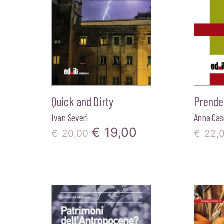
Quick and Dirty
Prende
Ivan Severi
Anna Case
Il
Il
€
19,00
€
20,00
€
22,
prezzo
prezzo
originale
attuale
era:
è:
€20,00.
€19,00.