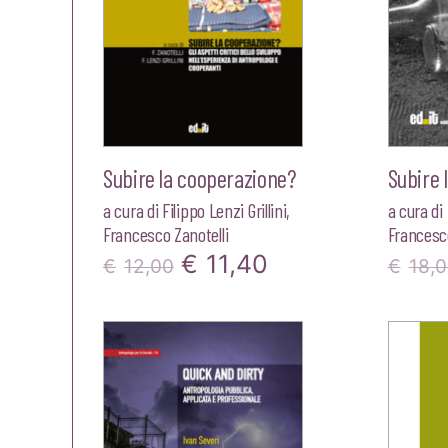
Subire la cooperazione?
Subire 
a cura di
Filippo Lenzi Grillini
,
a cura di
Francesco Zanotelli
Francesco
Il
Il
€
11,40
€
12,00
€
18,
prezzo
prezzo
originale
attuale
era:
è:
€12,00.
€11,40.