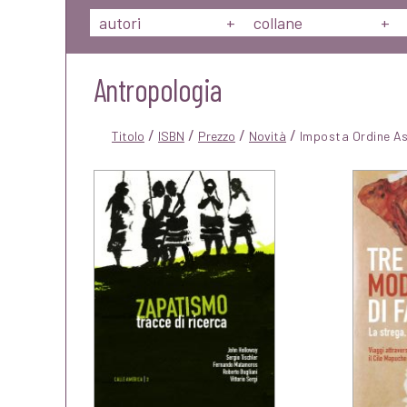
autori
+
collane
+
Antropologia
/
/
/
/
Titolo
ISBN
Prezzo
Novità