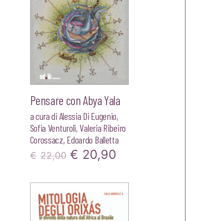
Pensare con Abya Yala
a cura di
Alessia Di Eugenio
,
Sofia Venturoli
,
Valeria Ribeiro
Corossacz
,
Edoardo Balletta
zzo
Il
Il
€
20,90
€
22,00
ale
prezzo
prezzo
originale
attuale
00.
era:
è: