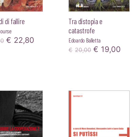
 di fallire
Tra distopia e
catastrofe
ourse
Il
Il
€
22,80
Edoardo Balletta
00
Il
Il
€
19,00
prezzo
prezzo
€
20,00
prezzo
pre
originale
attuale
originale
attu
era:
è:
era:
è:
€24,00.
€22,80.
€20,00.
€19,