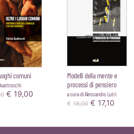
 luoghi comuni
Modelli della mente e
processi di pensiero
Quattrocchi
Il
Il
€
19,00
a cura di
Alessandro Lutri
00
Il
Il
€
17,10
prezzo
prezzo
€
18,00
prezzo
prez
originale
attuale
originale
attua
era:
è: