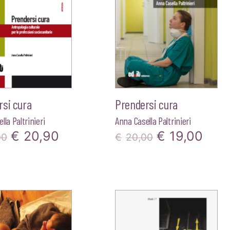
rsi cura
Prendersi cura
lla Paltrinieri
Anna Casella Paltrinieri
Il
Il
Il
Il
€
20,90
€
19,00
00
€
20,00
prezzo
prezzo
prezzo
pre
originale
attuale
originale
attu
era:
è:
era:
è:
€22,00.
€20,90.
€20,00.
€19,