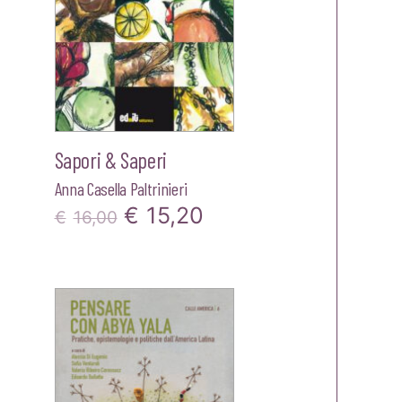
Sapori & Saperi
Anna Casella Paltrinieri
Il
Il
€
15,20
€
16,00
prezzo
prezzo
zzo
originale
attuale
ale
era:
è:
€16,00.
€15,20.
00.