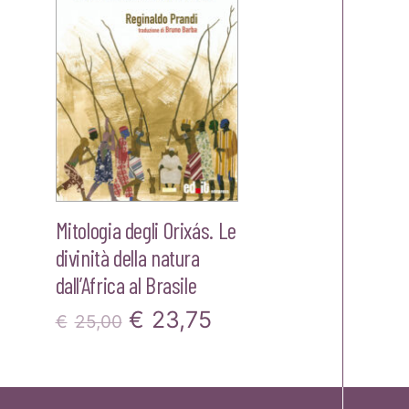
€22,00.
€20,90.
Mitologia degli Orixás. Le
divinità della natura
dall’Africa al Brasile
Il
Il
€
23,75
€
25,00
zo
prezzo
prezzo
le
originale
attuale