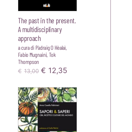
The past in the present.
A multidisciplinary
approach
a cura di
Pàdraig O Hèalaì
,
Fabio Mugnaini
,
Tok
zzo
Thompson
ale
Il
Il
€
12,35
€
13,00
prezzo
prezzo
00.
originale
attuale
era:
è:
€13,00.
€12,35.