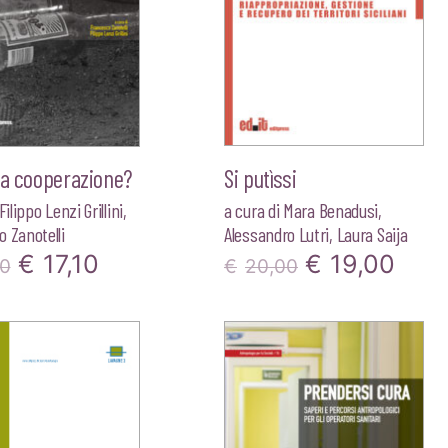
la cooperazione?
Si putìssi
Filippo Lenzi Grillini
,
a cura di
Mara Benadusi
,
 Zanotelli
Alessandro Lutri
,
Laura Saija
Il
Il
Il
Il
€
17,10
€
19,00
00
€
20,00
prezzo
prezzo
prezzo
pre
originale
attuale
originale
attu
era:
è:
era:
è:
€18,00.
€17,10.
€20,00.
€19,