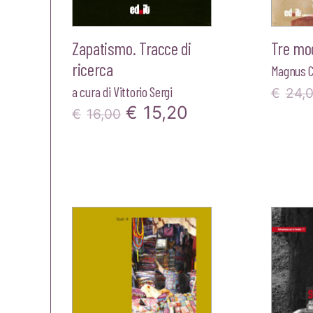
Zapatismo. Tracce di
Tre modi
ricerca
Magnus C
a cura di
Vittorio Sergi
€
24,
Il
Il
€
15,20
€
16,00
prezzo
prezzo
originale
attuale
era:
è:
€16,00.
€15,20.