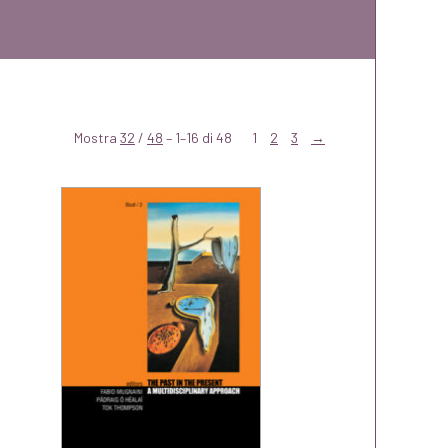
Mostra
32
/
48
– 1–16 di 48
1
2
3
→