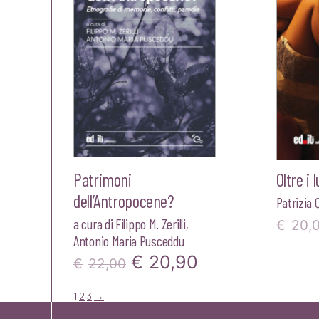
Patrimoni
Oltre i
dell’Antropocene?
Patrizia 
a cura di
Filippo M. Zerilli
,
€
20,
Antonio Maria Pusceddu
Il
Il
€
20,90
€
22,00
prezzo
prezzo
1
2
3
→
originale
attuale