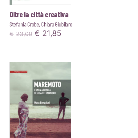
Oltre la città creativa
Stefania Crobe
,
Chiara Giubilaro
Il
Il
€
21,85
€
23,00
prezzo
prezzo
originale
attuale
era:
è:
€23,00.
€21,85.