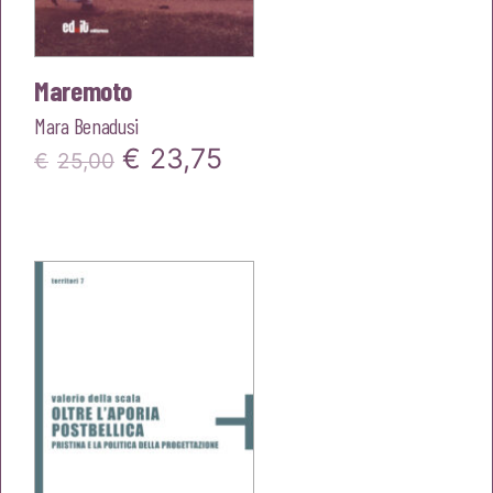
Maremoto
Mara Benadusi
Il
Il
€
23,75
€
25,00
prezzo
prezzo
originale
attuale
era:
è:
€25,00.
€23,75.