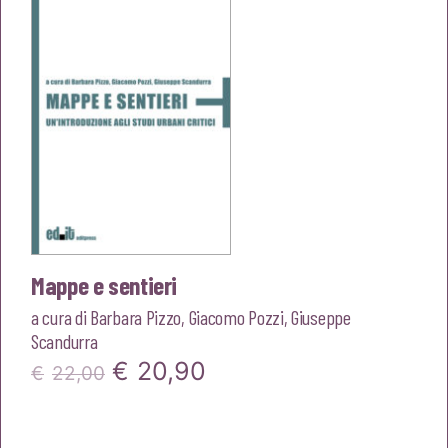
€22,00.
€20,90.
Mappe e sentieri
a cura di
Barbara Pizzo
,
Giacomo Pozzi
,
Giuseppe
Scandurra
Il
Il
€
20,90
€
22,00
prezzo
prezzo
originale
attuale