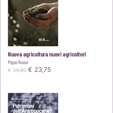
Nuova agricoltura nuovi agricoltori
Pippo Russo
Il
Il
€
23,75
€
25,00
prezzo
prezzo
originale
attuale
era:
è:
€25,00.
€23,75.