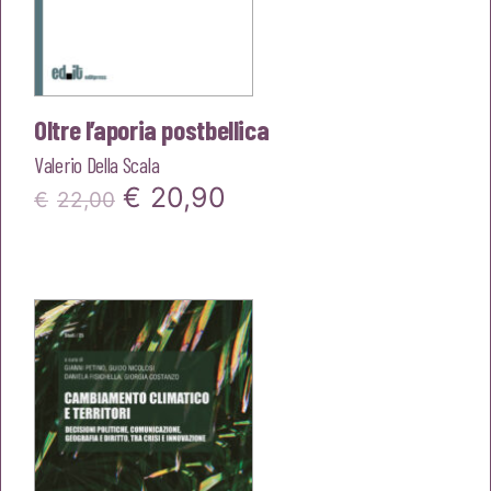
Oltre l’aporia postbellica
Valerio Della Scala
Il
Il
€
20,90
€
22,00
prezzo
prezzo
originale
attuale
era:
è:
€22,00.
€20,90.