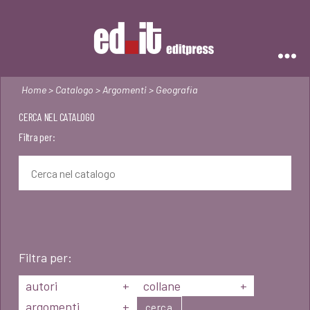
Editpress
Home
>
Catalogo
>
Argomenti
> Geografia
CERCA NEL CATALOGO
Filtra per:
Filtra per:
autori
+
collane
+
argomenti
+
cerca