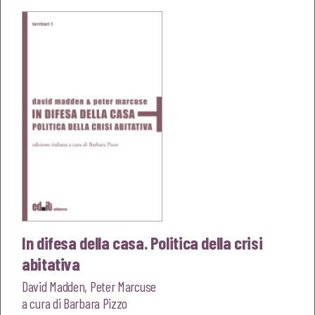
era:
è:
€22,00.
€20,90.
In difesa della casa. Politica della crisi
abitativa
David Madden
,
Peter Marcuse
a cura di
Barbara Pizzo