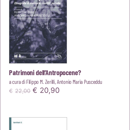
Patrimoni dell’Antropocene?
a cura di
Filippo M. Zerilli
,
Antonio Maria Pusceddu
Il
Il
€
20,90
€
22,00
prezzo
prezzo
originale
attuale
era:
è: