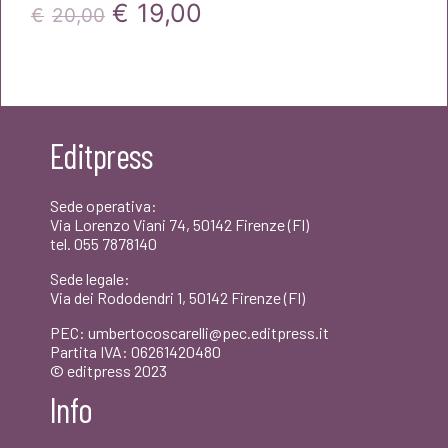
Il
Il
€
19,00
€
20,00
prezzo
prezzo
originale
attuale
era:
è:
Editpress
€20,00.
€19,00.
Sede operativa:
Via Lorenzo Viani 74, 50142 Firenze (FI)
tel. 055 7878140
Sede legale:
Via dei Rododendri 1, 50142 Firenze (FI)
PEC: umbertocoscarelli@pec.editpress.it
Partita IVA: 06261420480
© editpress 2023
Info