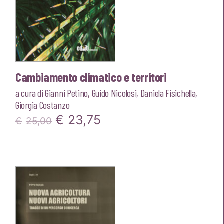
Cambiamento climatico e territori
a cura di
Gianni Petino
,
Guido Nicolosi
,
Daniela Fisichella
,
Giorgia Costanzo
Il
Il
€
23,75
€
25,00
prezzo
prezzo
originale
attuale
era:
è:
€25,00.
€23,75.