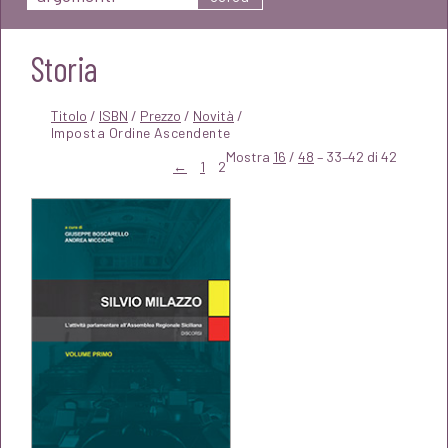
Storia
Titolo
/
ISBN
/
Prezzo
/
Novità
/
Mostra
16
/
48
– 33–42 di 42
←
1
2