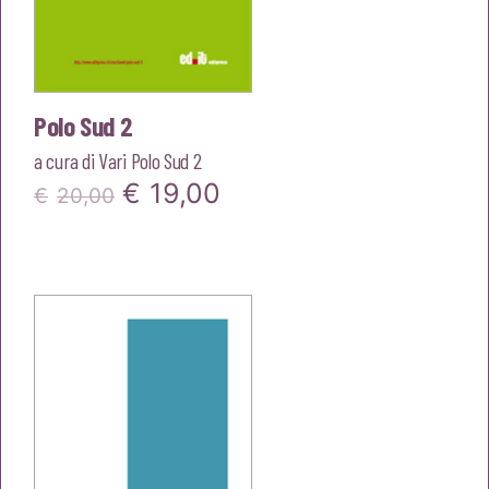
Polo Sud 2
a cura di
Vari Polo Sud 2
Il
Il
€
19,00
€
20,00
prezzo
prezzo
originale
attuale
era:
è:
€20,00.
€19,00.