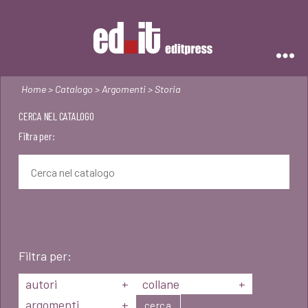
Editpress
Home
>
Catalogo
>
Argomenti
> Storia
CERCA NEL CATALOGO
Filtra per:
Filtra per:
autori
+
collane
+
argomenti
+
cerca