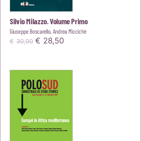
Silvio Milazzo. Volume Primo
Giuseppe Boscarello
,
Andrea Miccichè
Il
Il
€
28,50
€
30,00
prezzo
prezzo
originale
attuale
era:
è:
€30,00.
€28,50.