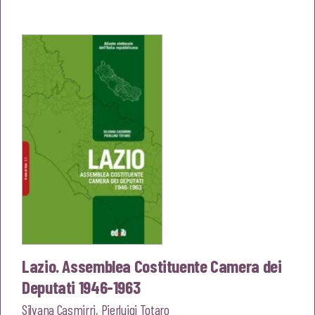
originale
attuale
era:
è:
€15,00.
€14,25.
Lazio. Assemblea Costituente Camera dei
Deputati 1946-1963
Silvana Casmirri
,
Pierluigi Totaro