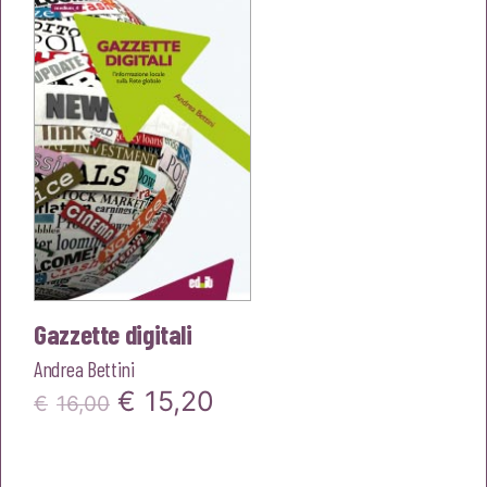
€18,00.
€17,10.
Gazzette digitali
Andrea Bettini
Il
Il
€
15,20
€
16,00
prezzo
prezzo
originale
attuale