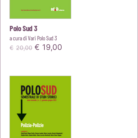
Polo Sud 3
a cura di
Vari Polo Sud 3
Il
Il
€
19,00
€
20,00
prezzo
prezzo
originale
attuale
era:
è:
€20,00.
€19,00.