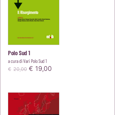
Polo Sud 1
a cura di
Vari Polo Sud 1
Il
Il
€
19,00
€
20,00
prezzo
prezzo
originale
attuale
era:
è:
€20,00.
€19,00.