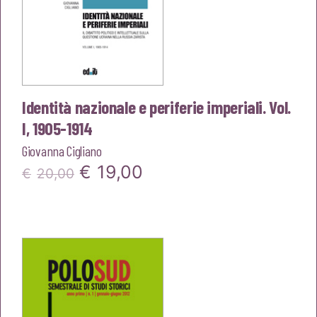
Identità nazionale e periferie imperiali. Vol.
I, 1905-1914
Giovanna Cigliano
Il
Il
€
19,00
€
20,00
prezzo
prezzo
originale
attuale
era:
è:
€20,00.
€19,00.