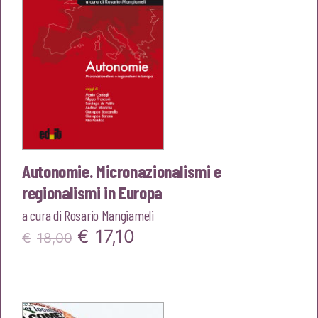
Autonomie. Micronazionalismi e
regionalismi in Europa
a cura di
Rosario Mangiameli
Il
Il
€
17,10
€
18,00
prezzo
prezzo
originale
attuale
era:
è: