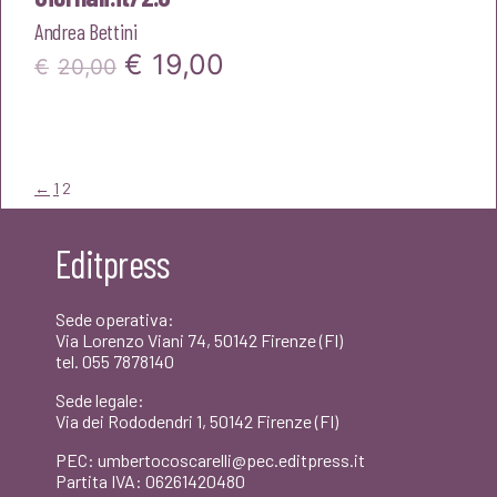
Andrea Bettini
Il
Il
€
19,00
€
20,00
prezzo
prezzo
originale
attuale
era:
è:
←
1
2
€20,00.
€19,00.
Editpress
Sede operativa:
Via Lorenzo Viani 74, 50142 Firenze (FI)
tel. 055 7878140
Sede legale:
Via dei Rododendri 1, 50142 Firenze (FI)
PEC: umbertocoscarelli@pec.editpress.it
Partita IVA: 06261420480