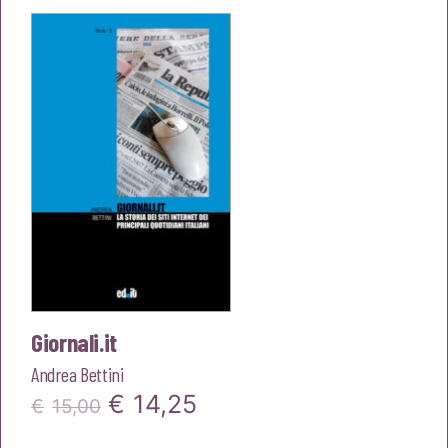
era:
è:
€16,00.
€15,20.
Giornali.it
Andrea Bettini
Il
Il
€
14,25
€
15,00
prezzo
prezzo