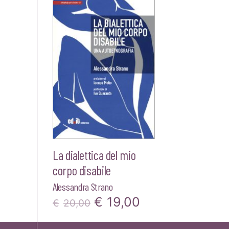
La dialettica del mio
corpo disabile
Alessandra Strano
Il
Il
€
19,00
€
20,00
prezzo
prezzo