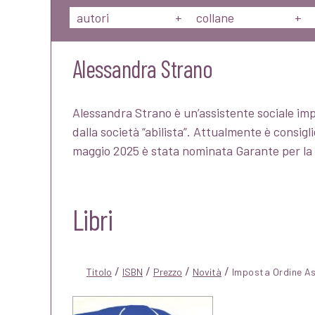
autori
+
collane
+
Alessandra Strano
Alessandra Strano è un’assistente sociale impe
dalla società “abilista”. Attualmente è consig
maggio 2025 è stata nominata Garante per la P
Libri
/
/
/
/
Titolo
ISBN
Prezzo
Novità