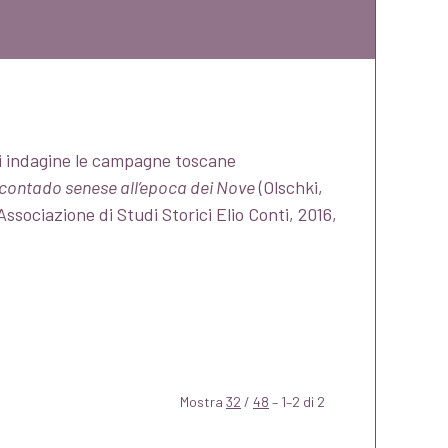
di indagine le campagne toscane
l contado senese all’epoca dei Nove
(Olschki,
Associazione di Studi Storici Elio Conti, 2016,
Mostra
32
/
48
– 1–2 di 2