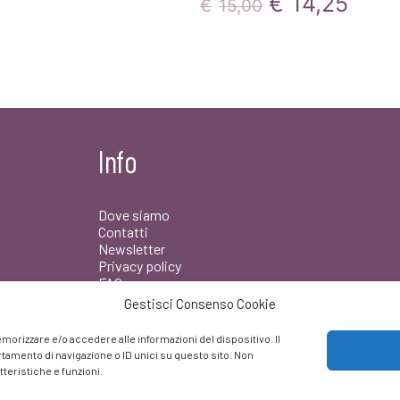
Il
Il
€
14,25
€
15,00
prezzo
prez
originale
attua
era:
è:
€15,00.
€14,
Info
Dove siamo
Contatti
Newsletter
Privacy policy
FAQ
Gestisci Consenso Cookie
Facebook
morizzare e/o accedere alle informazioni del dispositivo. Il
amento di navigazione o ID unici su questo sito. Non
teristiche e funzioni.