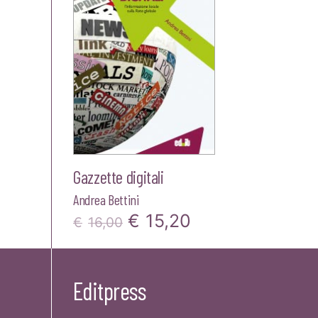
Gazzette digitali
Andrea Bettini
Il
Il
€
15,20
€
16,00
prezzo
prezzo
originale
attuale
Editpress
era:
è: