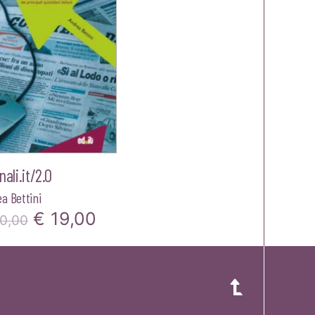
nali.it/2.0
a Bettini
Il
Il
€
19,00
0,00
prezzo
prezzo
originale
attuale
era:
è: