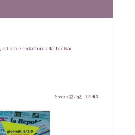
, ed ora è redattore alla Tgr Rai.
Mostra
32
/
48
– 1–3 di 3