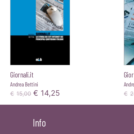
Giornali.it
Gior
Andrea Bettini
Andre
Il
Il
€
14,25
€
15,00
€
2
prezzo
prezzo
originale
attuale
Info
era:
è: