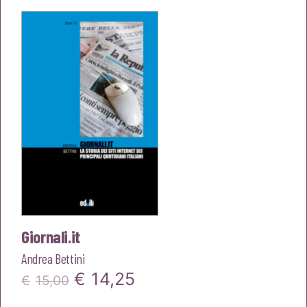
era:
è:
€16,00.
€15,20.
Giornali.it
Andrea Bettini
Il
Il
€
14,25
€
15,00
prezzo
prezzo