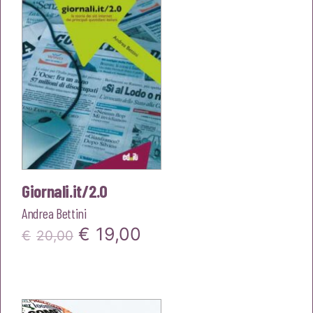
Giornali.it/2.0
Andrea Bettini
Il
Il
€
19,00
€
20,00
prezzo
prezzo
originale
attuale
era:
è: