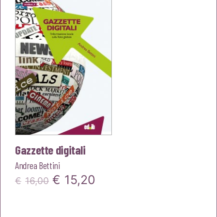
€20,00.
€19,00.
Gazzette digitali
Andrea Bettini
Il
Il
€
15,20
€
16,00
prezzo
prezzo
originale
attuale