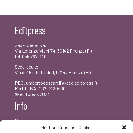
originale
attuale
era:
è:
Editpress
€15,00.
€14,25.
Sede operativa:
Via Lorenzo Viani 74, 50142 Firenze (FI)
tel. 055 7878140
Sede legale:
Via dei Rododendri 1, 50142 Firenze (FI)
PEC: umbertocoscarelli@pec.editpress.it
Partita IVA: 06261420480
© editpress 2023
Info
Dove siamo
Contatti
Gestisci Consenso Cookie
Newsletter