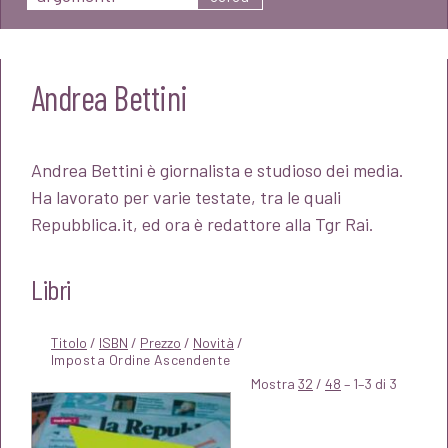
Andrea Bettini
Andrea Bettini è giornalista e studioso dei media.
Ha lavorato per varie testate, tra le quali
Repubblica.it, ed ora è redattore alla Tgr Rai.
Libri
Titolo
/
ISBN
/
Prezzo
/
Novità
/
Mostra
32
/
48
– 1–3 di 3