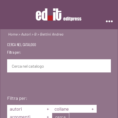
Editpress
Home
>
Autori
>
B
> Bettini Andrea
CERCA NEL CATALOGO
Filtra per:
Filtra per:
autori
+
collane
+
argomenti
+
cerca