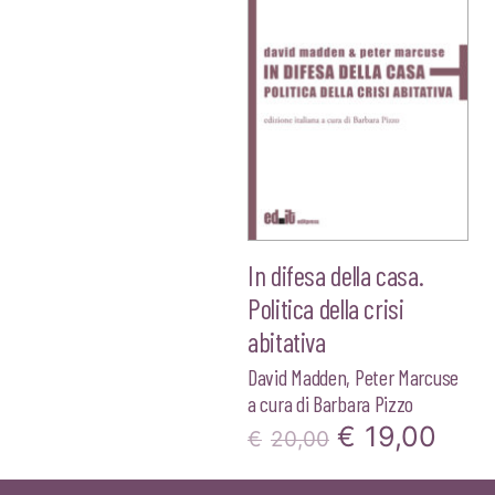
In difesa della casa.
Politica della crisi
abitativa
David Madden
,
Peter Marcuse
a cura di
Barbara Pizzo
Il
Il
€
19,00
€
20,00
prezzo
pre