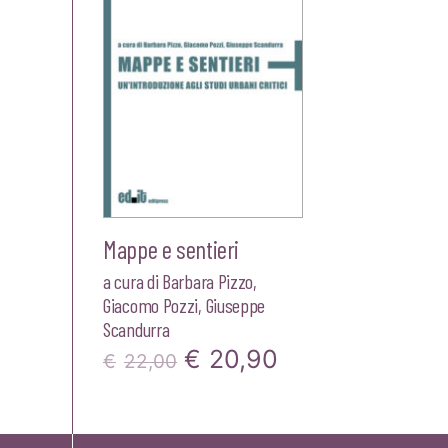
Mappe e sentieri
a cura di
Barbara Pizzo
,
Giacomo Pozzi
,
Giuseppe
Scandurra
Il
Il
€
20,90
€
22,00
prezzo
prezzo
originale
attuale