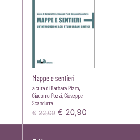
Mappe e sentieri
a cura di
Barbara Pizzo
,
Giacomo Pozzi
,
Giuseppe
Scandurra
Il
Il
€
20,90
€
22,00
prezzo
prezzo
originale
attuale