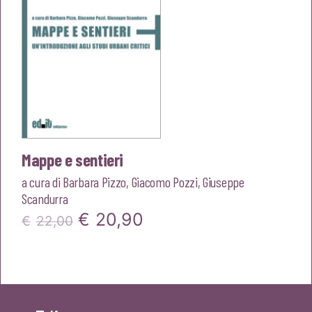
Mappe e sentieri
a cura di
Barbara Pizzo
,
Giacomo Pozzi
,
Giuseppe
Scandurra
Il
Il
€
20,90
€
22,00
prezzo
prezzo
originale
attuale
era:
è: