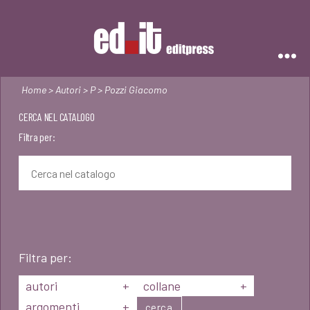
Editpress
Home
>
Autori
>
P
> Pozzi Giacomo
CERCA NEL CATALOGO
Filtra per:
Filtra per:
autori
+
collane
+
argomenti
+
cerca