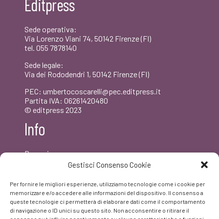
Editpress
€22,00.
€20,90.
Sede operativa:
Via Lorenzo Viani 74, 50142 Firenze (FI)
tel. 055 7878140
Sede legale:
Via dei Rododendri 1, 50142 Firenze (FI)
PEC: umbertocoscarelli@pec.editpress.it
Partita IVA: 06261420480
© editpress 2023
Info
Dove siamo
Contatti
Gestisci Consenso Cookie
Newsletter
Privacy policy
Per fornire le migliori esperienze, utilizziamo tecnologie come i cookie per
FAQ
memorizzare e/o accedere alle informazioni del dispositivo. Il consenso a
queste tecnologie ci permetterà di elaborare dati come il comportamento
di navigazione o ID unici su questo sito. Non acconsentire o ritirare il
Facebook