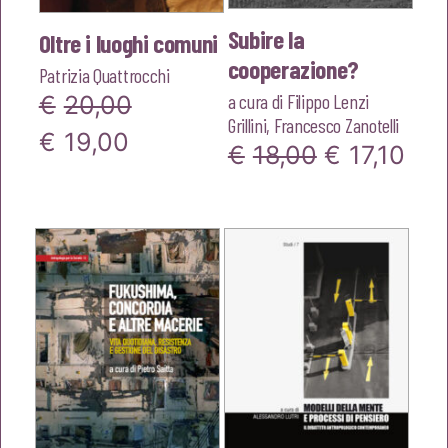
Subire la
Oltre i luoghi comuni
cooperazione?
Patrizia Quattrocchi
a cura di
Filippo Lenzi
€
20,00
Grillini
,
Francesco Zanotelli
Il
Il
€
19,00
Il
Il
€
18,00
€
17,10
prezzo
prezzo
prezzo
pre
originale
attuale
originale
att
era:
è:
era:
è:
€20,00.
€19,00.
€18,00.
€17