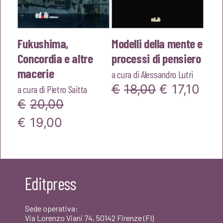
Fukushima,
Modelli della mente e
Concordia e altre
processi di pensiero
macerie
a cura di
Alessandro Lutri
Il
Il
€
18,00
€
17,10
a cura di
Pietro Saitta
€
20,00
prezzo
pre
Il
Il
€
19,00
originale
attu
prezzo
prezzo
era:
è:
originale
attuale
€18,00.
€17,
era:
è:
Editpress
€20,00.
€19,00.
Sede operativa:
Via Lorenzo Viani 74, 50142 Firenze (FI)