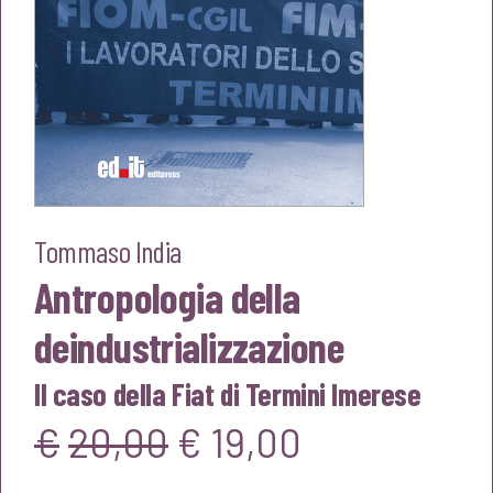
Tommaso India
Antropologia della
deindustrializzazione
Il caso della Fiat di Termini Imerese
Il
Il
€
20,00
€
19,00