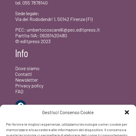
tel. 055 7878140
Sede legale:
Via dei Rododendri 1, 50142 Firenze (FI)
PEC: umbertocoscarelli@pec.editpress.it
Partita IVA: 06261420480
© editpress 2023
Info
Dove siamo
Contatti
Newsletter
Privacy policy
FAQ
Facebook
Gestisci Consenso Cookie
Per fornire le migliori esperienze, utilizziamo tecnologie come i cookie per
memorizzare e/o accedere alle informazioni del dispositivo. Il consenso a
queste tecnologie ci permetterà di elaborare dati come il comportamento