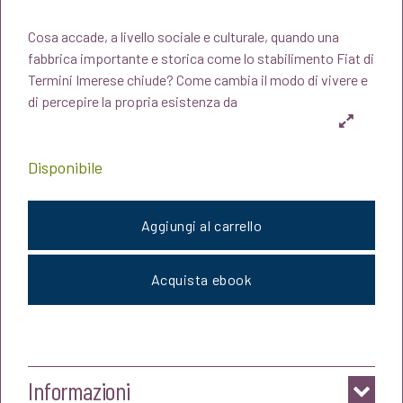
prezzo
prezzo
Cosa accade, a livello sociale e culturale, quando una
originale
attuale
fabbrica importante e storica come lo stabilimento Fiat di
Termini Imerese chiude? Come cambia il modo di vivere e
era:
è:
di percepire la propria esistenza da
€20,00.
€19,00.
Disponibile
Aggiungi al carrello
Acquista ebook
Informazioni