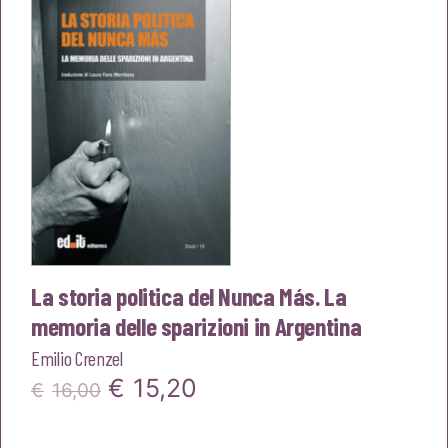
€16,00.
€15,20.
La storia politica del Nunca Más. La
memoria delle sparizioni in Argentina
Emilio Crenzel
Il
Il
€
15,20
€
16,00
prezzo
prezzo