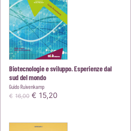
Biotecnologie e sviluppo. Esperienze dal
sud del mondo
Guido Ruivenkamp
Il
Il
€
15,20
€
16,00
prezzo
prezzo
originale
attuale
era:
è: