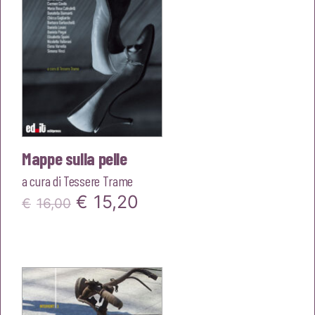
Mappe sulla pelle
a cura di
Tessere Trame
Il
Il
€
15,20
€
16,00
prezzo
prezzo
originale
attuale
era:
è:
€16,00.
€15,20.