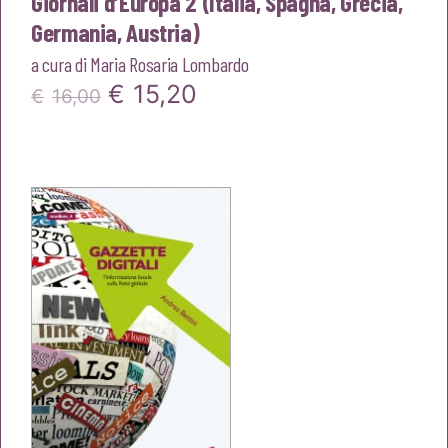
Giornali d’Europa 2 (Italia, Spagna, Grecia,
Germania, Austria)
a cura di
Maria Rosaria Lombardo
Il
Il
€
15,20
€
16,00
prezzo
prezzo
originale
attuale
era:
è:
€16,00.
€15,20.