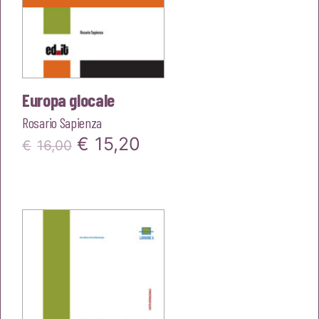
Europa glocale
Rosario Sapienza
Il
Il
€
15,20
€
16,00
prezzo
prezzo
originale
attuale
era:
è:
€16,00.
€15,20.