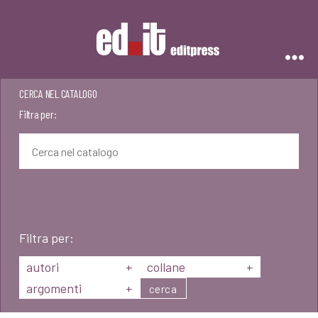
Editpress
CERCA NEL CATALOGO
Filtra per:
Filtra per:
autori
+
collane
+
argomenti
+
cerca