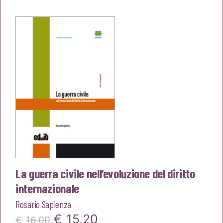
originale
attuale
era:
è:
€16,00.
€15,20.
La guerra civile nell’evoluzione del diritto
internazionale
Rosario Sapienza
Il
Il
€
15,20
€
16,00