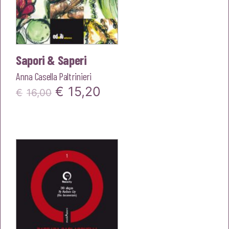
Sapori & Saperi
Anna Casella Paltrinieri
Il
Il
€
15,20
€
16,00
prezzo
prezzo
originale
attuale
era:
è:
€16,00.
€15,20.