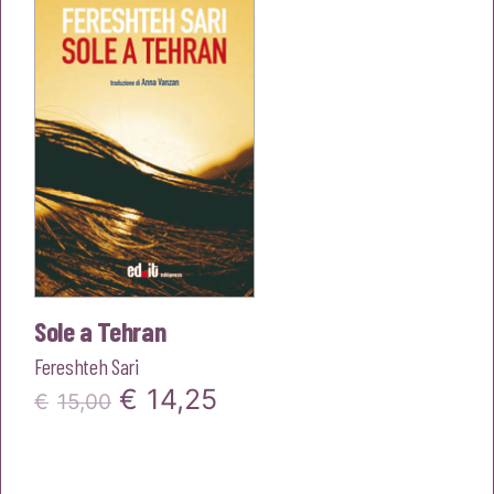
€16,00.
€15,20.
Sole a Tehran
Fereshteh Sari
Il
Il
€
14,25
€
15,00
prezzo
prezzo
originale
attuale