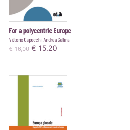
For a polycentric Europe
Vittorio Capecchi
,
Andrea Gallina
Il
Il
€
15,20
€
16,00
prezzo
prezzo
originale
attuale
era:
è:
€16,00.
€15,20.