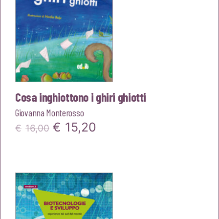
Cosa inghiottono i ghiri ghiotti
Giovanna Monterosso
Il
Il
€
15,20
€
16,00
prezzo
prezzo
originale
attuale
era:
è:
€16,00.
€15,20.