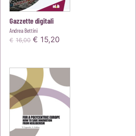
Gazzette digitali
Andrea Bettini
Il
Il
€
15,20
€
16,00
prezzo
prezzo
originale
attuale
era:
è:
€16,00.
€15,20.