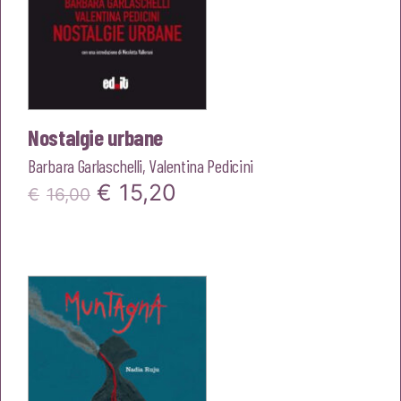
Nostalgie urbane
Barbara Garlaschelli
,
Valentina Pedicini
Il
Il
€
15,20
€
16,00
prezzo
prezzo
originale
attuale
era:
è:
€16,00.
€15,20.