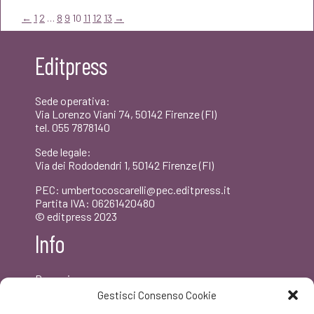
era:
è:
←
1
2
…
8
9
10
11
12
13
→
€15,00.
€14,25.
Editpress
Sede operativa:
Via Lorenzo Viani 74, 50142 Firenze (FI)
tel. 055 7878140
Sede legale:
Via dei Rododendri 1, 50142 Firenze (FI)
PEC: umbertocoscarelli@pec.editpress.it
Partita IVA: 06261420480
© editpress 2023
Info
Dove siamo
Contatti
Gestisci Consenso Cookie
Newsletter