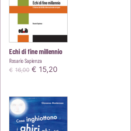
Echi di fine millennio
Rosario Sapienza
Il
Il
€
15,20
€
16,00
prezzo
prezzo
originale
attuale
era:
è:
€16,00.
€15,20.