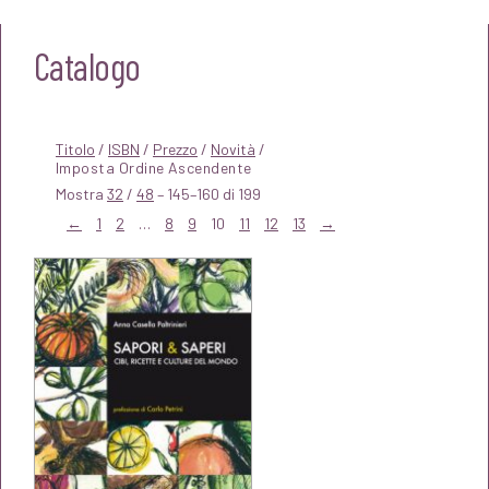
Catalogo
Titolo
/
ISBN
/
Prezzo
/
Novità
/
Mostra
32
/
48
– 145–160 di 199
←
1
2
…
8
9
10
11
12
13
→