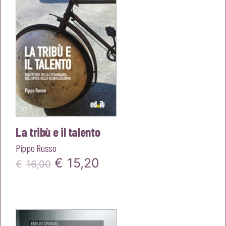
La tribù e il talento
Pippo Russo
Il
Il
€
15,20
€
16,00
prezzo
prezzo
originale
attuale
era:
è: