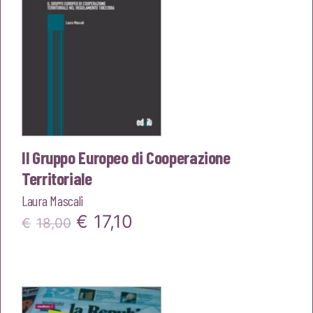
Il Gruppo Europeo di Cooperazione
Territoriale
Laura Mascali
Il
Il
€
17,10
€
18,00
prezzo
prezzo
originale
attuale
era:
è: