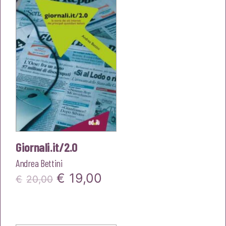
€18,00.
€17,10.
Giornali.it/2.0
Andrea Bettini
Il
Il
€
19,00
€
20,00
prezzo
prezzo
originale
attuale