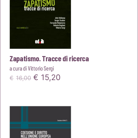
Zapatismo. Tracce di ricerca
a cura di
Vittorio Sergi
Il
Il
€
15,20
€
16,00
prezzo
prezzo
originale
attuale
era:
è:
€16,00.
€15,20.