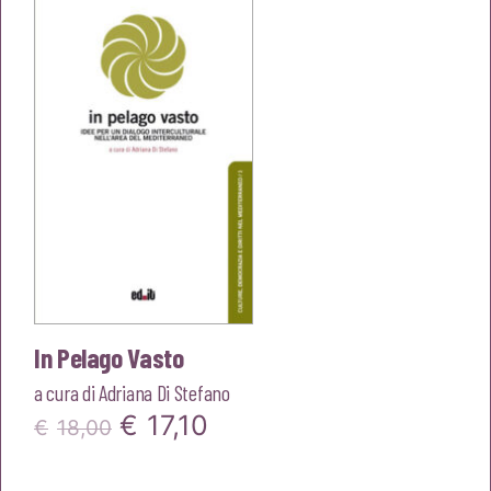
era:
è:
€20,00.
€19,00.
In Pelago Vasto
a cura di
Adriana Di Stefano
Il
Il
€
17,10
€
18,00
prezzo
prezzo