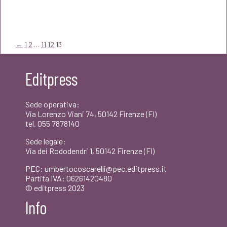
prezzo
prezzo
originale
attuale
era:
è:
←
1
2
…
11
12
13
€15,00.
€14,25.
Editpress
Sede operativa:
Via Lorenzo Viani 74, 50142 Firenze (FI)
tel. 055 7878140
Sede legale:
Via dei Rododendri 1, 50142 Firenze (FI)
PEC: umbertocoscarelli@pec.editpress.it
Partita IVA: 06261420480
© editpress 2023
Info