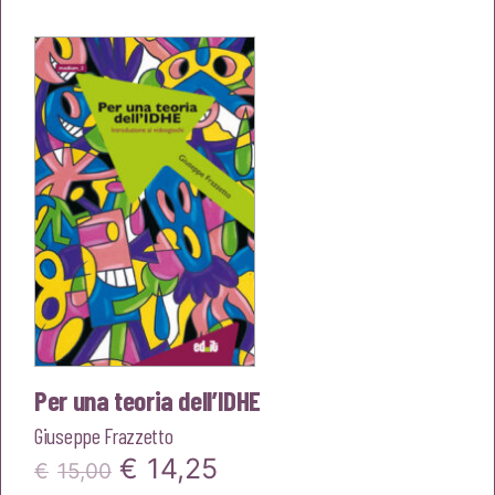
originale
attuale
era:
è:
€18,00.
€17,10.
Per una teoria dell’IDHE
Giuseppe Frazzetto
Il
Il
€
14,25
€
15,00