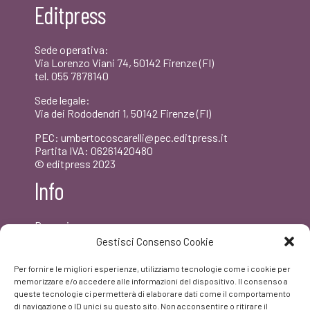
Editpress
€25,00.
€23,75.
Sede operativa:
Via Lorenzo Viani 74, 50142 Firenze (FI)
tel. 055 7878140
Sede legale:
Via dei Rododendri 1, 50142 Firenze (FI)
PEC: umbertocoscarelli@pec.editpress.it
Partita IVA: 06261420480
© editpress 2023
Info
Dove siamo
Contatti
Gestisci Consenso Cookie
Newsletter
Privacy policy
Per fornire le migliori esperienze, utilizziamo tecnologie come i cookie per
FAQ
memorizzare e/o accedere alle informazioni del dispositivo. Il consenso a
queste tecnologie ci permetterà di elaborare dati come il comportamento
di navigazione o ID unici su questo sito. Non acconsentire o ritirare il