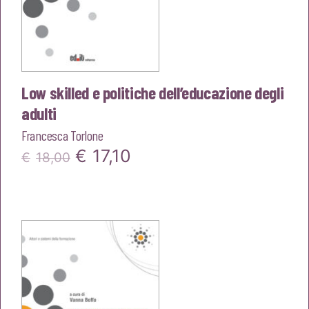
Low skilled e politiche dell’educazione degli
adulti
Francesca Torlone
Il
Il
€
17,10
€
18,00
prezzo
prezzo
originale
attuale
era:
è:
€18,00.
€17,10.