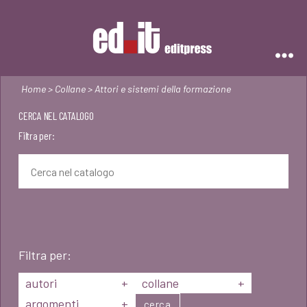
Editpress
Home
>
Collane
> Attori e sistemi della formazione
CERCA NEL CATALOGO
Filtra per:
Filtra per:
autori
+
collane
+
argomenti
+
cerca