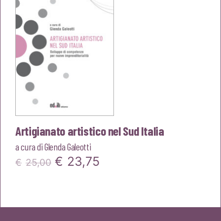
€20,00.
€19,00.
Artigianato artistico nel Sud Italia
a cura di
Glenda Galeotti
Il
Il
€
23,75
€
25,00
prezzo
prezzo
originale
attuale
era:
è: