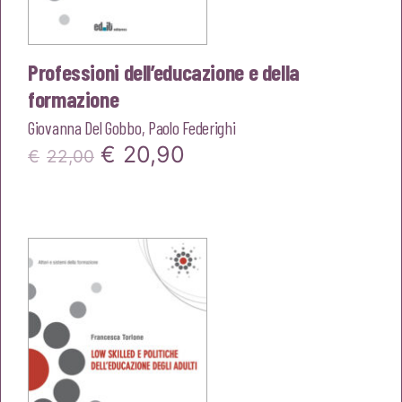
Professioni dell’educazione e della
formazione
Giovanna Del Gobbo
,
Paolo Federighi
Il
Il
€
20,90
€
22,00
prezzo
prezzo
originale
attuale
era:
è:
€22,00.
€20,90.