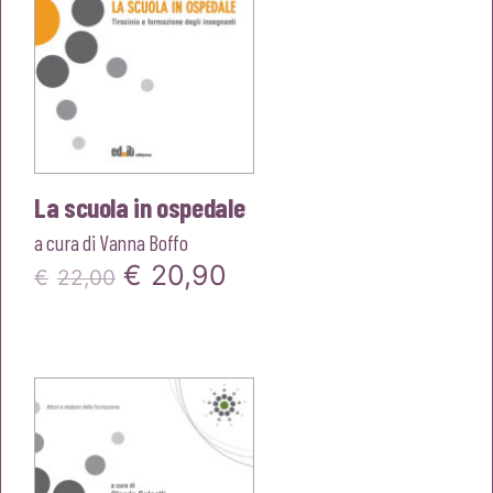
La scuola in ospedale
a cura di
Vanna Boffo
Il
Il
€
20,90
€
22,00
prezzo
prezzo
originale
attuale
era:
è:
€22,00.
€20,90.