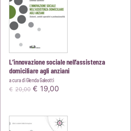
L’innovazione sociale nell’assistenza
domiciliare agli anziani
a cura di
Glenda Galeotti
Il
Il
€
19,00
€
20,00
prezzo
prezzo
originale
attuale
era:
è: