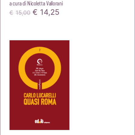
a cura di
Nicoletta Vallorani
Il
Il
€
14,25
€
15,00
prezzo
prezzo
originale
attuale
era:
è:
€15,00.
€14,25.