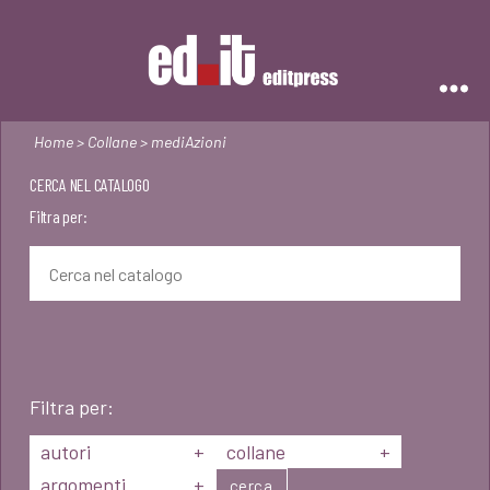
Editpress
Home
>
Collane
> mediAzioni
CERCA NEL CATALOGO
Filtra per:
Filtra per:
autori
+
collane
+
argomenti
+
cerca