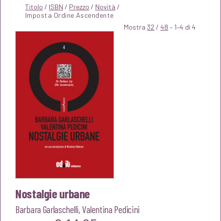
Titolo
/
ISBN
/
Prezzo
/
Novità
/
Mostra
32
/
48
– 1–4 di 4
Nostalgie urbane
Barbara Garlaschelli
,
Valentina Pedicini