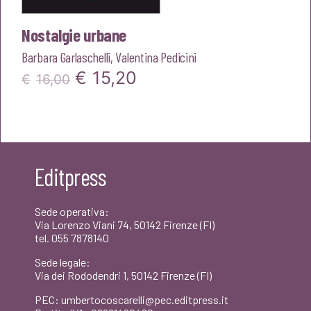
Nostalgie urbane
Barbara Garlaschelli
,
Valentina Pedicini
Il
Il
€
15,20
€
16,00
prezzo
prezzo
originale
attuale
era:
è:
Editpress
€16,00.
€15,20.
Sede operativa:
Via Lorenzo Viani 74, 50142 Firenze (FI)
tel. 055 7878140
Sede legale:
Via dei Rododendri 1, 50142 Firenze (FI)
PEC: umbertocoscarelli@pec.editpress.it