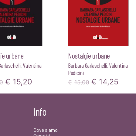
ie urbane
Nostalgie urbane
arlaschelli
,
Valentina
Barbara Garlaschelli
,
Valentina
Pedicini
Il
Il
Il
Il
€
15,20
€
14,25
0
€
15,00
prezzo
prezzo
prezzo
prez
originale
attuale
originale
attua
Info
era:
è:
era:
è:
€16,00.
€15,20.
€15,00.
€14,
Dove siamo
Contatti