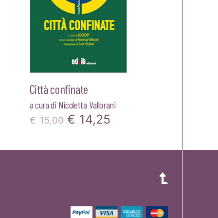
Città confinate
a cura di
Nicoletta Vallorani
Il
Il
€
14,25
€
15,00
prezzo
prezzo
zo
originale
attuale
le
era:
è:
€15,00.
€14,25.
25.