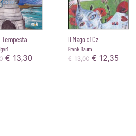
n Tempesta
Il Mago di Oz
lgari
Frank Baum
Il
Il
Il
Il
€
13,30
€
12,35
0
€
13,00
prezzo
prezzo
prezzo
prez
originale
attuale
originale
attu
era:
è:
era:
è:
€14,00.
€13,30.
€13,00.
€12,