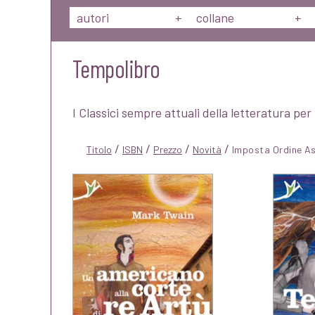
autori
+
collane
+
Tempolibro
I Classici sempre attuali della letteratura per 
/
/
/
/
Titolo
ISBN
Prezzo
Novità