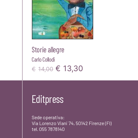
Storie allegre
Carlo Collodi
Il
Il
€
13,30
€
14,00
prezzo
prezzo
originale
attuale
Editpress
era:
è:
€14,00.
€13,30.
Sede operativa:
Via Lorenzo Viani 74, 50142 Firenze (FI)
tel. 055 7878140