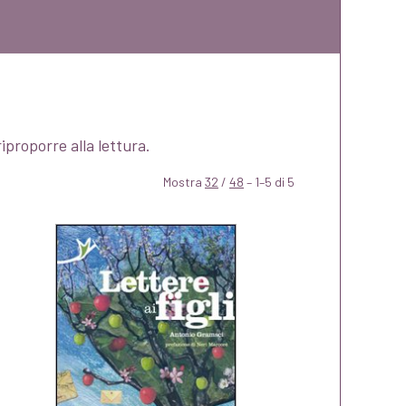
riproporre alla lettura.
Mostra
32
/
48
– 1–5 di 5