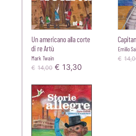
Un americano alla corte
Capita
di re Artù
Emilio Sa
Mark Twain
€
14,0
Il
Il
€
13,30
€
14,00
prezzo
prezzo
originale
attuale
era:
è:
€14,00.
€13,30.