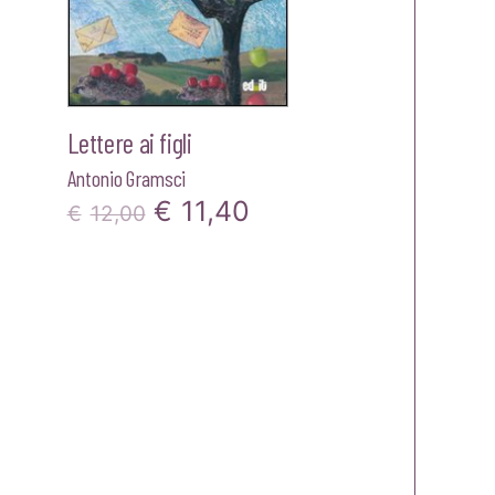
Lettere ai figli
Antonio Gramsci
Il
Il
€
11,40
€
12,00
zo
prezzo
prezzo
ale
originale
attuale
era:
è:
35.
€12,00.
€11,40.