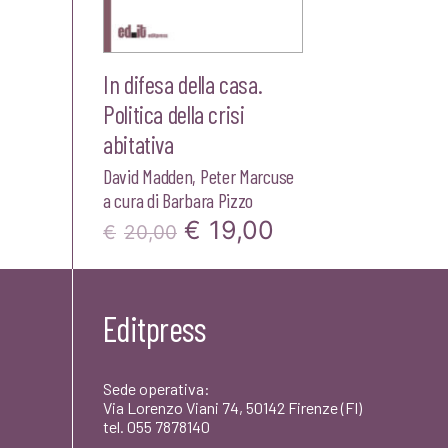
In difesa della casa.
Politica della crisi
abitativa
David Madden
,
Peter Marcuse
a cura di
Barbara Pizzo
Il
Il
€
19,00
€
20,00
prezzo
prezzo
originale
attuale
Editpress
era:
è:
€20,00.
€19,00.
Sede operativa:
Via Lorenzo Viani 74, 50142 Firenze (FI)
tel. 055 7878140