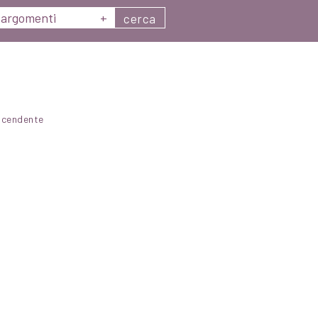
argomenti
+
cerca