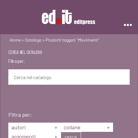
Editpress
Home
>
Catalogo
> Prodotti taggati “Movimenti”
CERCA NEL CATALOGO
Filtra per:
Filtra per:
autori
+
collane
+
argomenti
+
cerca