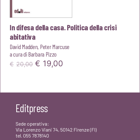
In difesa della casa. Politica della crisi
abitativa
David Madden
,
Peter Marcuse
a cura di
Barbara Pizzo
Il
Il
€
19,00
€
20,00
prezzo
prezzo
originale
attuale
era:
è:
Editpress
€20,00.
€19,00.
Sede operativa:
Via Lorenzo Viani 74, 50142 Firenze (FI)
tel. 055 7878140