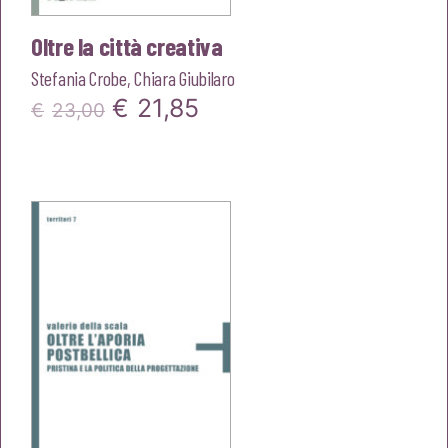
Oltre la città creativa
Stefania Crobe
,
Chiara Giubilaro
Il
Il
€
21,85
€
23,00
prezzo
prezzo
originale
attuale
era:
è:
€23,00.
€21,85.