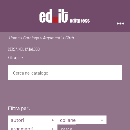
Editpress
Home
>
Catalogo
>
Argomenti
> Città
CERCA NEL CATALOGO
Filtra per:
Filtra per:
autori
+
collane
+
argomenti
+
cerca