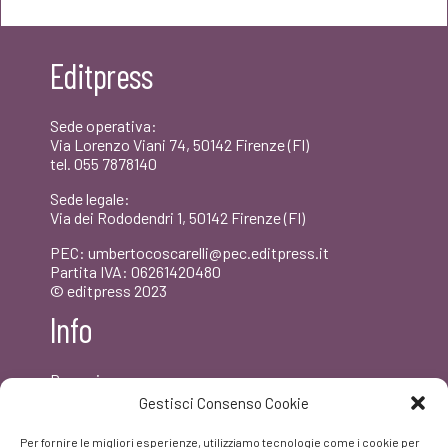
originale
attuale
era:
è:
Editpress
€16,00.
€15,20.
Sede operativa:
Via Lorenzo Viani 74, 50142 Firenze (FI)
tel. 055 7878140
Sede legale:
Via dei Rododendri 1, 50142 Firenze (FI)
PEC: umbertocoscarelli@pec.editpress.it
Partita IVA: 06261420480
© editpress 2023
Info
Dove siamo
Contatti
Gestisci Consenso Cookie
Newsletter
Privacy policy
Per fornire le migliori esperienze, utilizziamo tecnologie come i cookie per