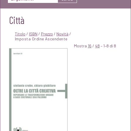
Città
Titolo
/
ISBN
/
Prezzo
/
Novità
/
Mostra
16
/
48
– 1–8 di 8