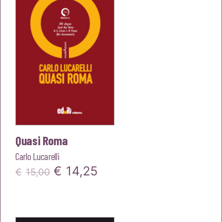
€15,00.
€14,25.
Quasi Roma
Carlo Lucarelli
Il
Il
€
14,25
€
15,00
prezzo
prezzo
originale
attuale