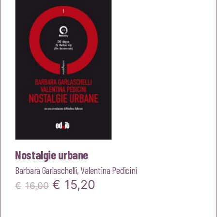
era:
è:
€15,00.
€14,25.
Nostalgie urbane
Barbara Garlaschelli
,
Valentina Pedicini
Il
Il
€
15,20
€
16,00
prezzo
prezzo