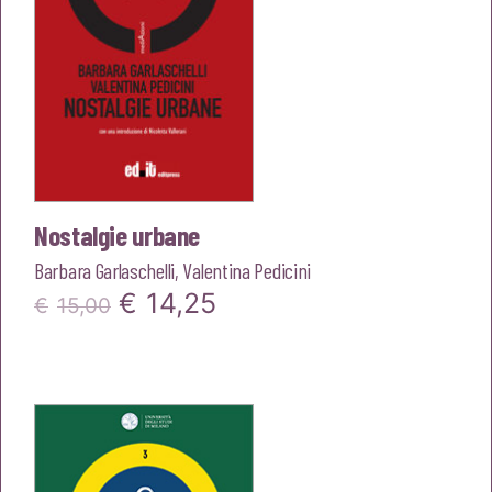
Nostalgie urbane
Barbara Garlaschelli
,
Valentina Pedicini
Il
Il
€
14,25
€
15,00
prezzo
prezzo
originale
attuale
era:
è:
€15,00.
€14,25.