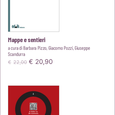
Mappe e sentieri
a cura di
Barbara Pizzo
,
Giacomo Pozzi
,
Giuseppe
Scandurra
Il
Il
€
20,90
€
22,00
prezzo
prezzo
originale
attuale
era:
è:
€22,00.
€20,90.