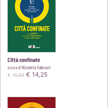
Città confinate
a cura di
Nicoletta Vallorani
Il
Il
€
14,25
€
15,00
prezzo
prezzo
originale
attuale
era:
è: