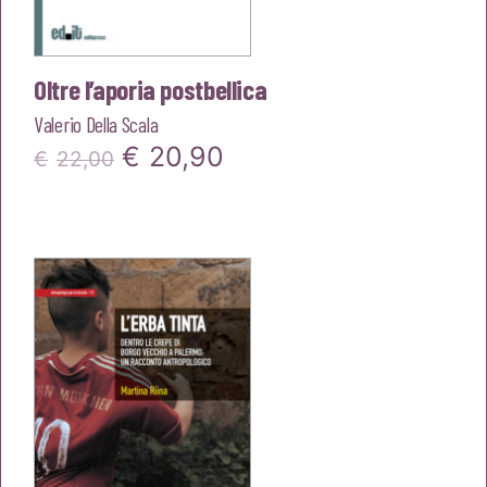
Oltre l’aporia postbellica
Valerio Della Scala
Il
Il
€
20,90
€
22,00
prezzo
prezzo
originale
attuale
era:
è:
€22,00.
€20,90.