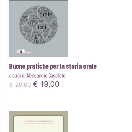
Buone pratiche per la storia orale
a cura di
Alessandro Casellato
Il
Il
€
19,00
€
20,00
prezzo
prezzo
originale
attuale
era:
è:
€20,00.
€19,00.