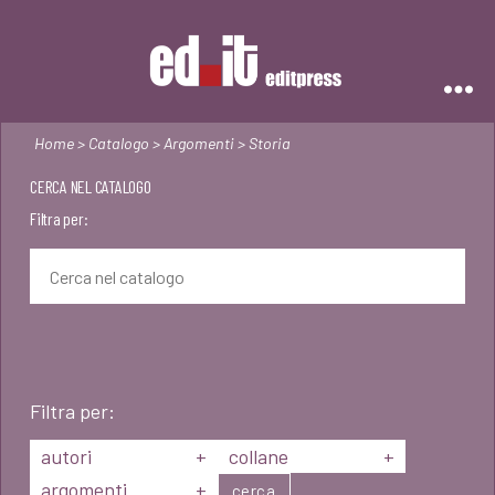
Editpress
Home
>
Catalogo
>
Argomenti
> Storia
CERCA NEL CATALOGO
Filtra per:
Filtra per:
autori
+
collane
+
argomenti
+
cerca