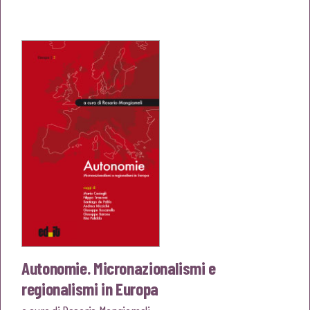
prezzo
prezzo
originale
attuale
era:
è:
€20,00.
€19,00.
Autonomie. Micronazionalismi e
regionalismi in Europa