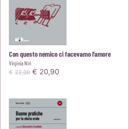
Con questo nemico ci facevamo l’amore
Virginia Niri
Il
Il
€
20,90
€
22,00
prezzo
prezzo
originale
attuale
era:
è:
€22,00.
€20,90.