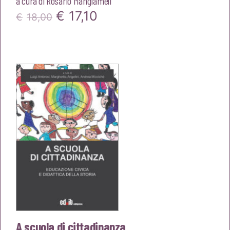
a cura di
Rosario Mangiameli
Il
Il
€
17,10
€
18,00
prezzo
prezzo
originale
attuale
era:
è:
€18,00.
€17,10.
A scuola di cittadinanza