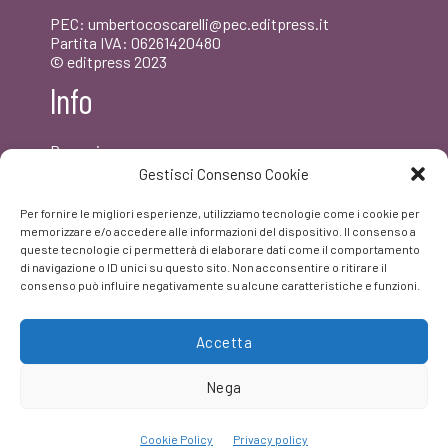
PEC: umbertocoscarelli@pec.editpress.it
Partita IVA: 06261420480
© editpress 2023
Info
Dove siamo
Contatti
Gestisci Consenso Cookie
Newsletter
Privacy policy
Per fornire le migliori esperienze, utilizziamo tecnologie come i cookie per
FAQ
memorizzare e/o accedere alle informazioni del dispositivo. Il consenso a
queste tecnologie ci permetterà di elaborare dati come il comportamento
di navigazione o ID unici su questo sito. Non acconsentire o ritirare il
Facebook
consenso può influire negativamente su alcune caratteristiche e funzioni.
Accetta
Nega
Cookie Policy
Privacy policy