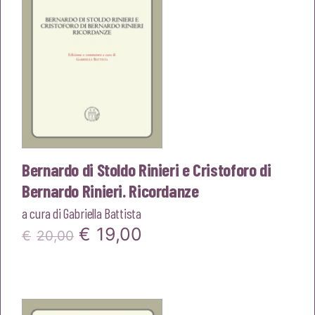
Bernardo di Stoldo Rinieri e Cristoforo di
Bernardo Rinieri. Ricordanze
a cura di
Gabriella Battista
Il
Il
€
19,00
€
20,00
prezzo
prezzo
originale
attuale
era:
è: