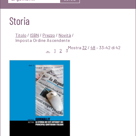
Storia
Titolo
/
ISBN
/
Prezzo
/
Novità
/
Mostra
32
/
48
– 33–42 di 42
←
1
2
3