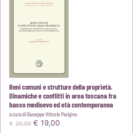
€20,00.
€19,00.
Beni comuni e strutture della proprietà.
Dinamiche e conflitti in area toscana fra
basso medioevo ed età contemporanea
a cura di
Giuseppe Vittorio Parigino
Il
Il
€
19,00
€
20,00