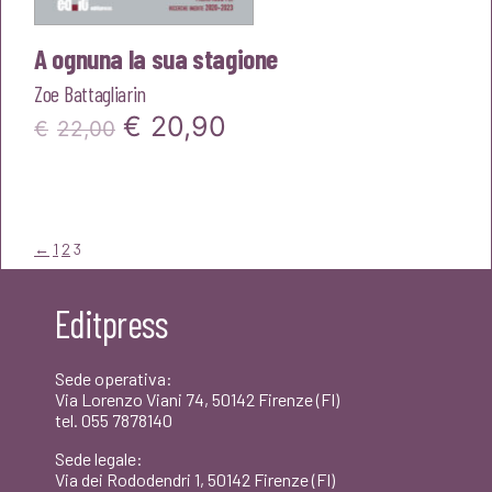
A ognuna la sua stagione
Zoe Battagliarin
Il
Il
€
20,90
€
22,00
prezzo
prezzo
originale
attuale
era:
è:
←
1
2
3
€22,00.
€20,90.
Editpress
Sede operativa:
Via Lorenzo Viani 74, 50142 Firenze (FI)
tel. 055 7878140
Sede legale:
Via dei Rododendri 1, 50142 Firenze (FI)