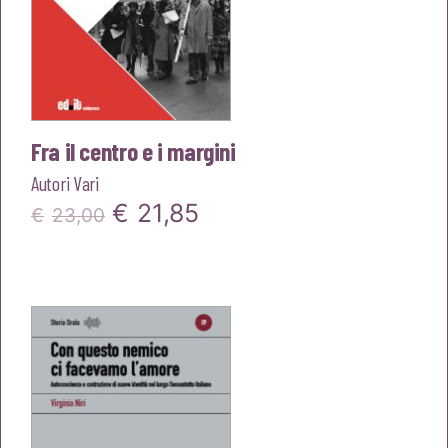
Fra il centro e i margini
Autori Vari
Il
Il
€
21,85
€
23,00
prezzo
prezzo
originale
attuale
era:
è:
€23,00.
€21,85.