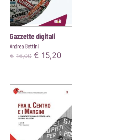
Gazzette digitali
Andrea Bettini
Il
Il
€
15,20
€
16,00
prezzo
prezzo
originale
attuale
era:
è:
€16,00.
€15,20.