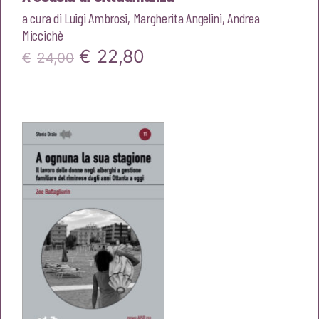
a cura di
Luigi Ambrosi
,
Margherita Angelini
,
Andrea
Miccichè
Il
Il
€
22,80
€
24,00
prezzo
prezzo
originale
attuale
era:
è:
€24,00.
€22,80.