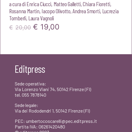
a cura di
Enrica Ciucci
,
Matteo Galletti
,
Chiara Fioretti
,
Rosanna Martin
,
Iacopo Olivotto
,
Andrea Smorti
,
Lucrezia
Tomberli
,
Laura Vagnoli
Il
Il
€
19,00
€
20,00
prezzo
prezzo
originale
attuale
era:
è:
Editpress
€20,00.
€19,00.
Sede operativa:
Via Lorenzo Viani 74, 50142 Firenze (FI)
tel. 055 7878140
Sede legale:
Via dei Rododendri 1, 50142 Firenze (FI)
PEC: umbertocoscarelli@pec.editpress.it
Partita IVA: 06261420480