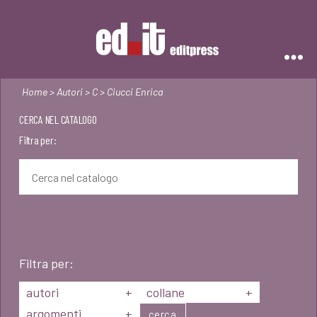
Editpress
Home
>
Autori
>
C
> Ciucci Enrica
CERCA NEL CATALOGO
Filtra per:
Filtra per:
autori
+
collane
+
argomenti
+
cerca