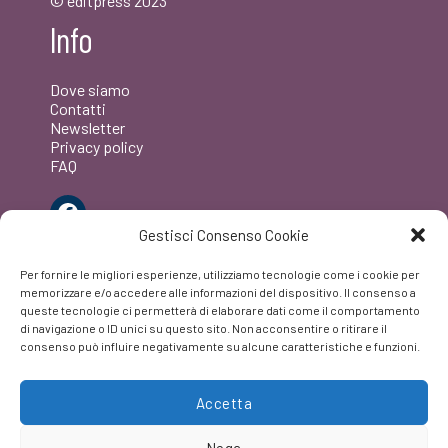
© editpress 2023
Info
Dove siamo
Contatti
Newsletter
Privacy policy
FAQ
Facebook
Gestisci Consenso Cookie
Per fornire le migliori esperienze, utilizziamo tecnologie come i cookie per
memorizzare e/o accedere alle informazioni del dispositivo. Il consenso a
queste tecnologie ci permetterà di elaborare dati come il comportamento
di navigazione o ID unici su questo sito. Non acconsentire o ritirare il
consenso può influire negativamente su alcune caratteristiche e funzioni.
Accetta
Nega