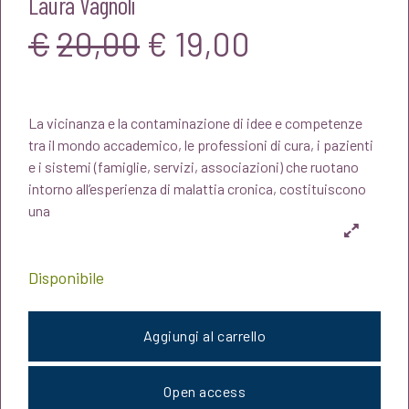
Laura Vagnoli
Il
Il
€
20,00
€
19,00
prezzo
prezzo
La vicinanza e la contaminazione di idee e competenze
originale
attuale
tra il mondo accademico, le professioni di cura, i pazienti
e i sistemi (famiglie, servizi, associazioni) che ruotano
era:
è:
intorno all’esperienza di malattia cronica, costituiscono
una
€20,00.
€19,00.
Disponibile
Aggiungi al carrello
Open access