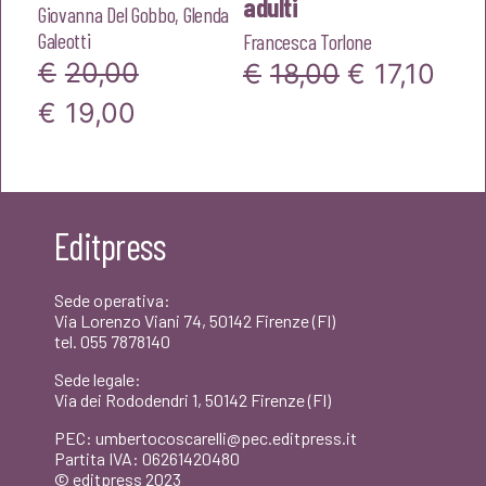
adulti
Giovanna Del Gobbo
,
Glenda
Galeotti
Francesca Torlone
€
20,00
Il
Il
€
18,00
€
17,10
Il
Il
€
19,00
prezzo
pre
prezzo
prezzo
originale
attu
originale
attuale
era:
è:
era:
è:
€18,00.
€17,
Editpress
€20,00.
€19,00.
Sede operativa:
Via Lorenzo Viani 74, 50142 Firenze (FI)
tel. 055 7878140
Sede legale:
Via dei Rododendri 1, 50142 Firenze (FI)
PEC: umbertocoscarelli@pec.editpress.it
Partita IVA: 06261420480
© editpress 2023