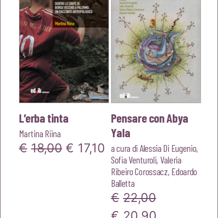
L’erba tinta
Pensare con Abya
Yala
Martina Riina
Il
Il
€
18,00
€
17,10
a cura di
Alessia Di Eugenio
,
Sofia Venturoli
,
Valeria
prezzo
prezzo
Ribeiro Corossacz
,
Edoardo
originale
attuale
Balletta
€
22,00
era:
è:
Il
Il
€
20,90