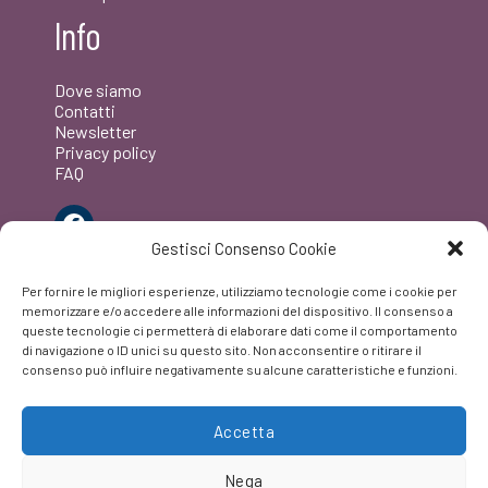
Info
Dove siamo
Contatti
Newsletter
Privacy policy
FAQ
Facebook
Gestisci Consenso Cookie
Per fornire le migliori esperienze, utilizziamo tecnologie come i cookie per
memorizzare e/o accedere alle informazioni del dispositivo. Il consenso a
queste tecnologie ci permetterà di elaborare dati come il comportamento
di navigazione o ID unici su questo sito. Non acconsentire o ritirare il
consenso può influire negativamente su alcune caratteristiche e funzioni.
Accetta
Nega