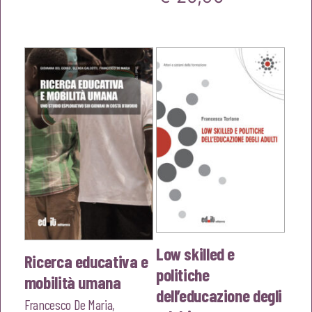
€18,00.
€17,10.
prezzo
prezzo
originale
attuale
era:
è:
€22,00.
€20,90.
Low skilled e
Ricerca educativa e
politiche
mobilità umana
dell’educazione degli
Francesco De Maria
,