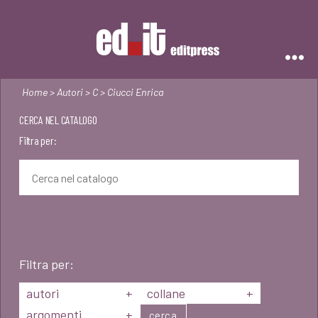
Editpress
Home
>
Autori
>
C
> Ciucci Enrica
CERCA NEL CATALOGO
Filtra per:
Filtra per:
autori
+
collane
+
argomenti
+
cerca