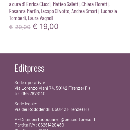
a cura di
Enrica Ciucci
,
Matteo Galletti
,
Chiara Fioretti
,
Rosanna Martin
,
Iacopo Olivotto
,
Andrea Smorti
,
Lucrezia
Tomberli
,
Laura Vagnoli
Il
Il
€
19,00
€
20,00
prezzo
prezzo
originale
attuale
era:
è:
Editpress
€20,00.
€19,00.
Sede operativa:
Via Lorenzo Viani 74, 50142 Firenze (FI)
tel. 055 7878140
Sede legale:
Via dei Rododendri 1, 50142 Firenze (FI)
PEC: umbertocoscarelli@pec.editpress.it
Partita IVA: 06261420480