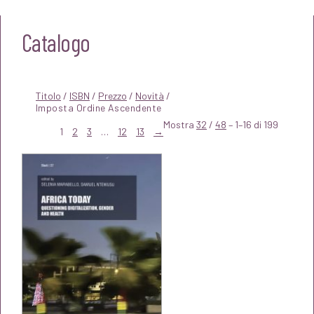
Catalogo
Titolo
/
ISBN
/
Prezzo
/
Novità
/
Mostra
32
/
48
– 1–16 di 199
1
2
3
…
12
13
→