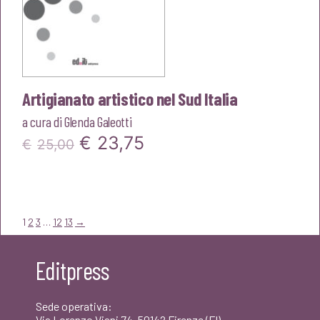
Artigianato artistico nel Sud Italia
a cura di
Glenda Galeotti
Il
Il
€
23,75
€
25,00
prezzo
prezzo
originale
attuale
era:
è:
1
2
3
…
12
13
→
€25,00.
€23,75.
Editpress
Sede operativa:
Via Lorenzo Viani 74, 50142 Firenze (FI)