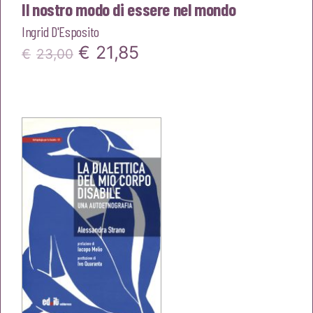
Il nostro modo di essere nel mondo
Ingrid D'Esposito
Il
Il
€
21,85
€
23,00
prezzo
prezzo
originale
attuale
era:
è:
€23,00.
€21,85.