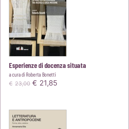
Esperienze di docenza situata
a cura di
Roberta Bonetti
Il
Il
€
21,85
€
23,00
prezzo
prezzo
originale
attuale
era:
è:
€23,00.
€21,85.