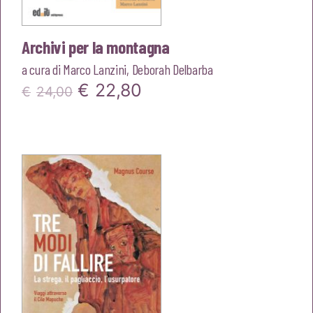
Archivi per la montagna
a cura di
Marco Lanzini
,
Deborah Delbarba
Il
Il
€
22,80
€
24,00
prezzo
prezzo
originale
attuale
era:
è:
€24,00.
€22,80.