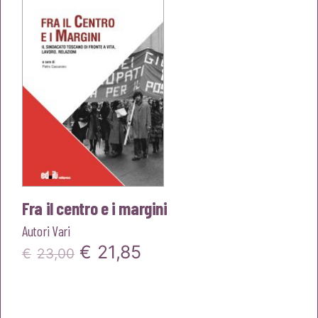
€23,00.
€21,85.
Fra il centro e i margini
Autori Vari
Il
Il
€
21,85
€
23,00
prezzo
prezzo
originale
attuale