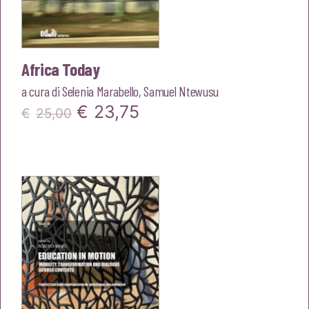
Africa Today
a cura di
Selenia Marabello
,
Samuel Ntewusu
Il
Il
€
23,75
€
25,00
prezzo
prezzo
originale
attuale
era:
è:
€25,00.
€23,75.