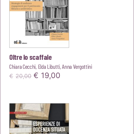
Oltre lo scaffale
Chiara Cecchi
,
Elda Libutti
,
Anna Vergottini
Il
Il
€
19,00
€
20,00
prezzo
prezzo
originale
attuale
era:
è:
€20,00.
€19,00.