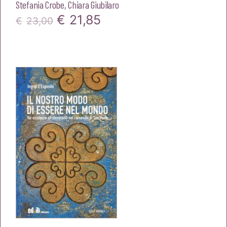
Stefania Crobe
,
Chiara Giubilaro
Il
Il
€
21,85
€
23,00
prezzo
prezzo
originale
attuale
era:
è:
€23,00.
€21,85.