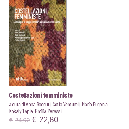
era:
è:
€23,00.
€21,85.
Costellazioni femministe
a cura di
Anna Boccuti
,
Sofia Venturoli
,
María Eugenia
Kokaly Tapia
,
Emilia Perassi
Il
Il
€
22,80
€
24,00