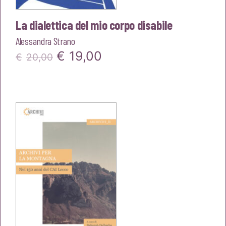
La dialettica del mio corpo disabile
Alessandra Strano
Il
Il
€
19,00
€
20,00
prezzo
prezzo
originale
attuale
era:
è:
€20,00.
€19,00.