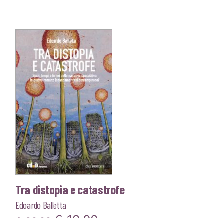
prezzo
prezzo
originale
attuale
era:
è:
€24,00.
€22,80.
Tra distopia e catastrofe
Edoardo Balletta