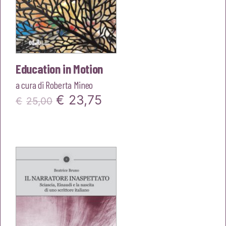
Education in Motion
a cura di
Roberta Mineo
Il
Il
€
23,75
€
25,00
prezzo
prezzo
originale
attuale
era:
è:
€25,00.
€23,75.