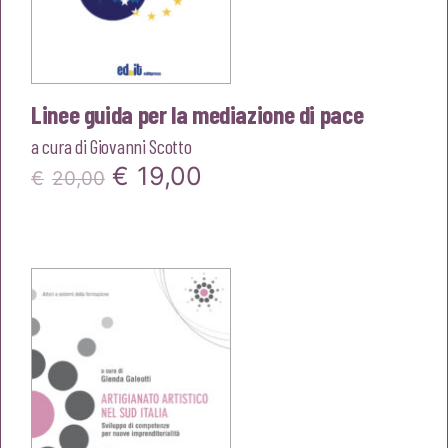
Linee guida per la mediazione di pace
a cura di
Giovanni Scotto
Il
Il
€
19,00
€
20,00
prezzo
prezzo
originale
attuale
era:
è:
€20,00.
€19,00.