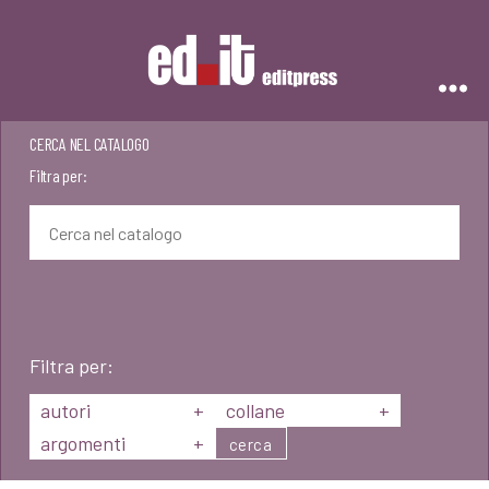
Editpress
CERCA NEL CATALOGO
Filtra per:
Filtra per:
autori
+
collane
+
argomenti
+
cerca