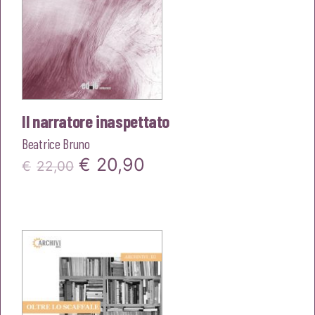
Il narratore inaspettato
Beatrice Bruno
Il
Il
€
20,90
€
22,00
prezzo
prezzo
originale
attuale
era:
è:
€22,00.
€20,90.