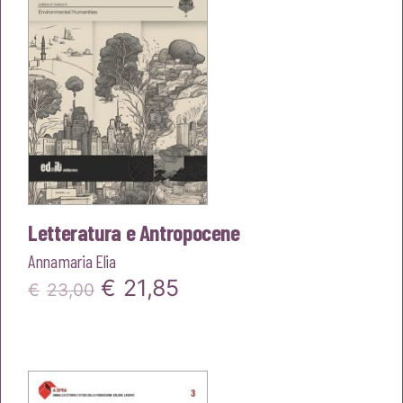
Letteratura e Antropocene
Annamaria Elia
Il
Il
€
21,85
€
23,00
prezzo
prezzo
originale
attuale
era:
è: