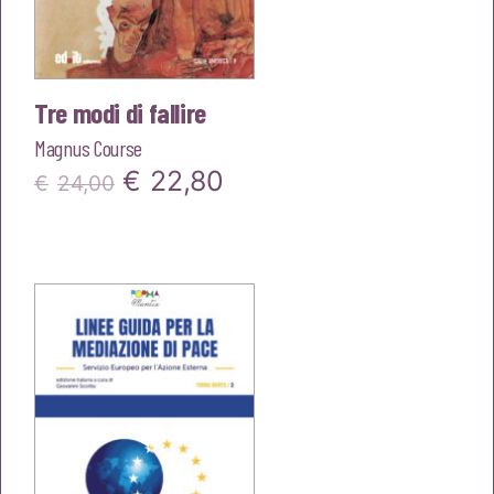
Tre modi di fallire
Magnus Course
Il
Il
€
22,80
€
24,00
prezzo
prezzo
originale
attuale
era:
è:
€24,00.
€22,80.