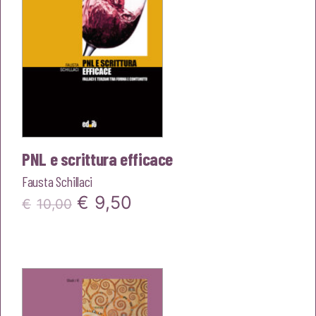
PNL e scrittura efficace
Fausta Schillaci
Il
Il
€
9,50
€
10,00
prezzo
prezzo
originale
attuale
era:
è:
€10,00.
€9,50.