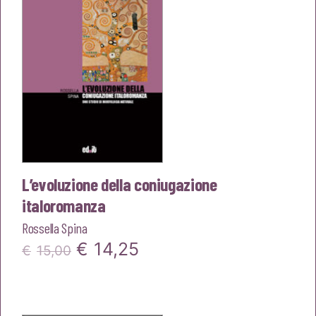
L’evoluzione della coniugazione
italoromanza
Rossella Spina
Il
Il
€
14,25
€
15,00
prezzo
prezzo
originale
attuale