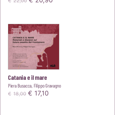
€
20,90
€
22,00
prezzo
prezzo
originale
attuale
era:
è:
€22,00.
€20,90.
Catania e il mare
Piera Busacca
,
Filippo Gravagno
Il
Il
€
17,10
€
18,00
prezzo
prezzo
originale
attuale