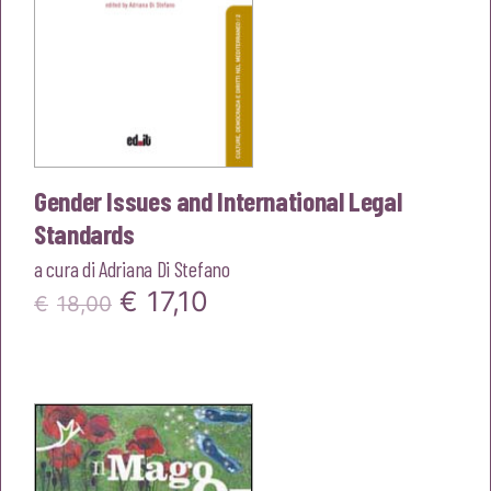
Gender Issues and International Legal
Standards
a cura di
Adriana Di Stefano
Il
Il
€
17,10
€
18,00
prezzo
prezzo
originale
attuale
era:
è:
€18,00.
€17,10.