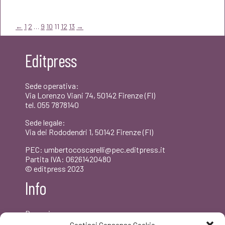
originale
attuale
era:
è:
←
1
2
…
9
10
11
12
13
→
€8,00.
€7,60.
Editpress
Sede operativa:
Via Lorenzo Viani 74, 50142 Firenze (FI)
tel. 055 7878140
Sede legale:
Via dei Rododendri 1, 50142 Firenze (FI)
PEC: umbertocoscarelli@pec.editpress.it
Partita IVA: 06261420480
© editpress 2023
Info
Dove siamo
Contatti