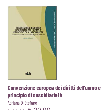
originale
attuale
era:
è:
€14,00.
€13,30.
Convenzione europea dei diritti dell’uomo e
principio di sussidiarietà
Adriana Di Stefano
Il
Il