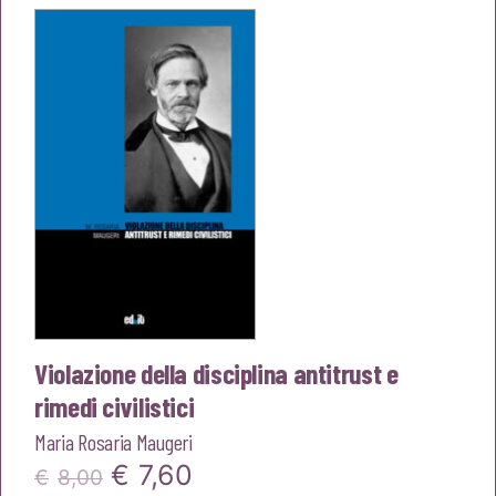
era:
è:
€18,00.
€17,10.
Violazione della disciplina antitrust e
rimedi civilistici
Maria Rosaria Maugeri
Il
Il
€
7,60
€
8,00