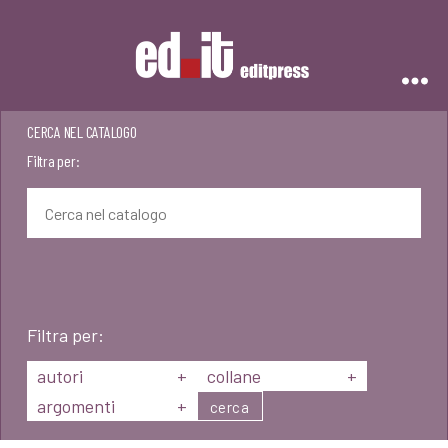
Editpress
CERCA NEL CATALOGO
Filtra per:
Filtra per:
autori
+
collane
+
argomenti
+
cerca