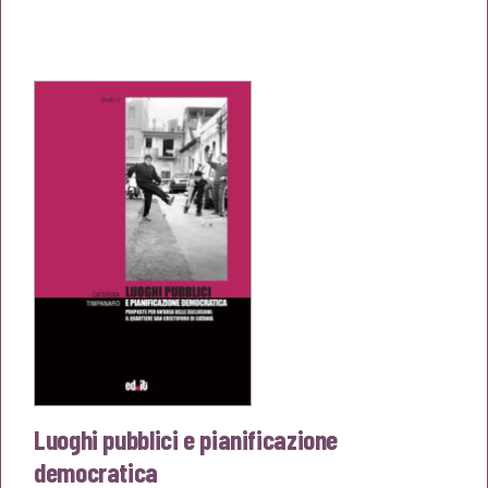
prezzo
prezzo
originale
attuale
era:
è:
€8,00.
€7,60.
Luoghi pubblici e pianificazione
democratica