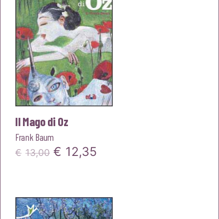
Il Mago di Oz
Frank Baum
Il
Il
€
12,35
€
13,00
prezzo
prezzo
originale
attuale
era:
è: