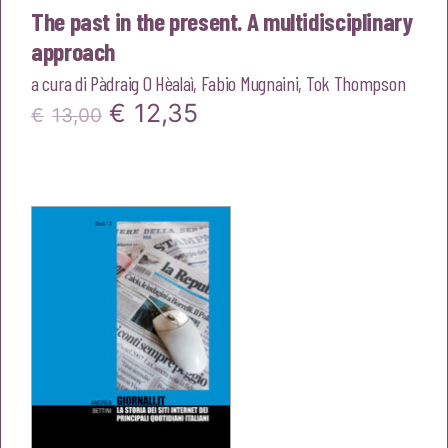
The past in the present. A multidisciplinary
approach
a cura di
Pàdraig O Hèalaì
,
Fabio Mugnaini
,
Tok Thompson
Il
Il
€
12,35
€
13,00
prezzo
prezzo
originale
attuale
era:
è:
€13,00.
€12,35.