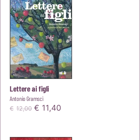
€13,00.
€12,35.
Lettere ai figli
Antonio Gramsci
Il
Il
€
11,40
€
12,00
prezzo
prezzo
originale
attuale