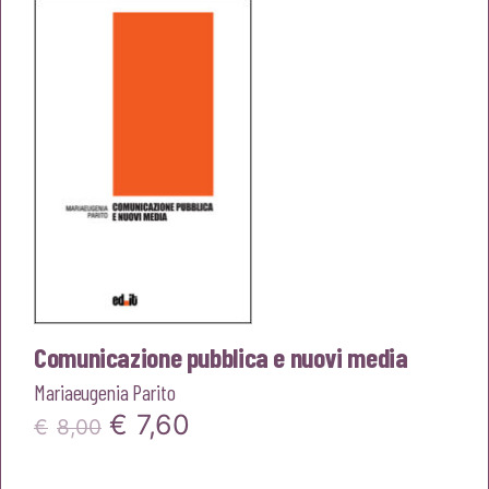
era:
è:
€15,00.
€14,25.
Comunicazione pubblica e nuovi media
Mariaeugenia Parito
Il
Il
€
7,60
€
8,00
prezzo
prezzo