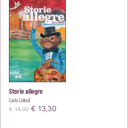
era:
è:
€12,00.
€11,40.
Storie allegre
Carlo Collodi
Il
Il
€
13,30
€
14,00
prezzo
prezzo