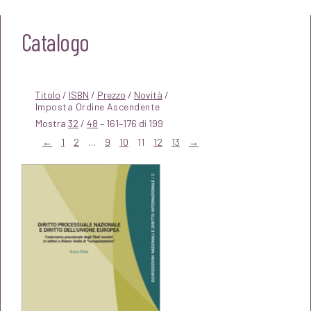
Catalogo
Titolo
/
ISBN
/
Prezzo
/
Novità
/
Mostra
32
/
48
– 161–176 di 199
←
1
2
…
9
10
11
12
13
→