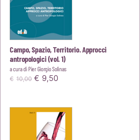
Campo, Spazio, Territorio. Approcci
antropologici (vol. 1)
a cura di
Pier Giorgio Solinas
Il
Il
€
9,50
€
10,00
prezzo
prezzo
originale
attuale
era:
è:
€10,00.
€9,50.