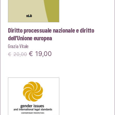
Diritto processuale nazionale e diritto
dell’Unione europea
Grazia Vitale
Il
Il
€
19,00
€
20,00
prezzo
prezzo
originale
attuale
era:
è:
€20,00.
€19,00.