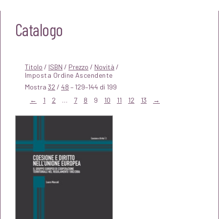
Catalogo
Titolo
/
ISBN
/
Prezzo
/
Novità
/
Mostra
32
/
48
– 129–144 di 199
←
1
2
…
7
8
9
10
11
12
13
→