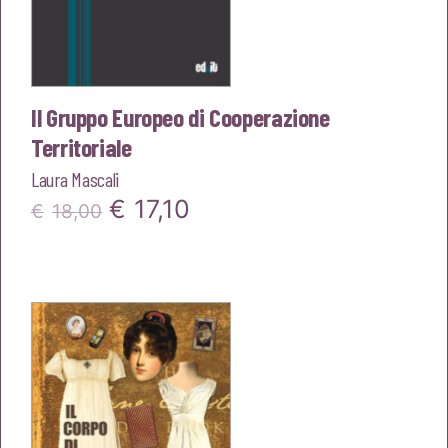
Il Gruppo Europeo di Cooperazione
Territoriale
Laura Mascali
Il
Il
€
17,10
€
18,00
prezzo
prezzo
originale
attuale
era:
è:
€18,00.
€17,10.