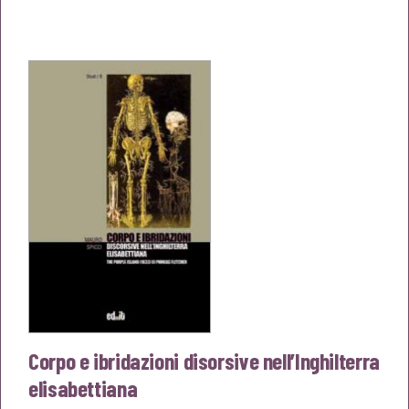
prezzo
prezzo
originale
attuale
era:
è:
€18,00.
€17,10.
Corpo e ibridazioni disorsive nell’Inghilterra
elisabettiana