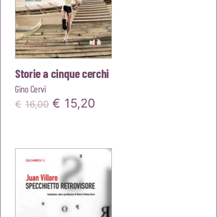
Storie a cinque cerchi
Gino Cervi
Il
Il
€
15,20
€
16,00
prezzo
prezzo
originale
attuale
era:
è:
€16,00.
€15,20.