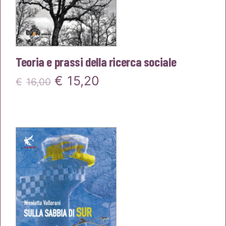
Teoria e prassi della ricerca sociale
Il
Il
€
15,20
€
16,00
prezzo
prezzo
originale
attuale
era:
è:
€16,00.
€15,20.