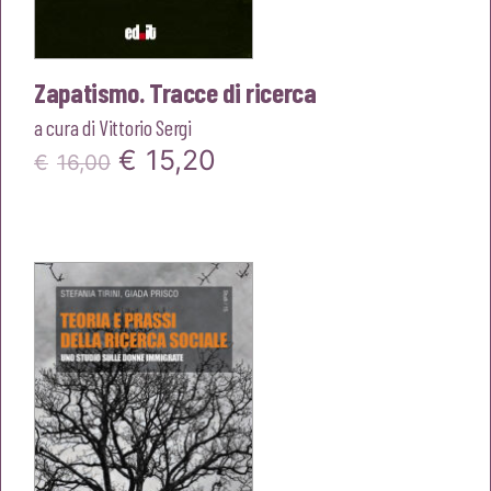
Zapatismo. Tracce di ricerca
a cura di
Vittorio Sergi
Il
Il
€
15,20
€
16,00
prezzo
prezzo
originale
attuale
era:
è:
€16,00.
€15,20.