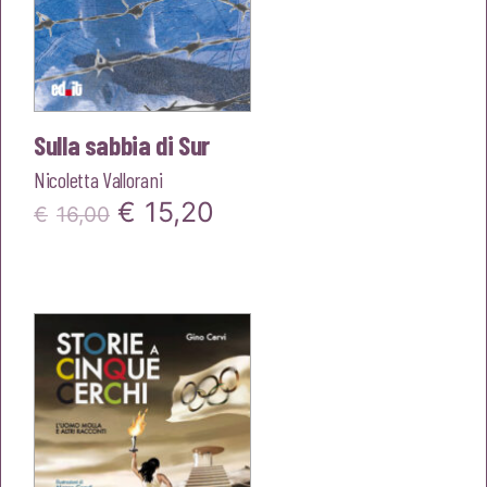
Sulla sabbia di Sur
Nicoletta Vallorani
Il
Il
€
15,20
€
16,00
prezzo
prezzo
originale
attuale
era:
è:
€16,00.
€15,20.