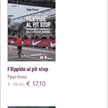
€18,00.
€17,10.
Filippide al pit stop
Pippo Russo
Il
Il
€
17,10
€
18,00
prezzo
prezzo
originale
attuale