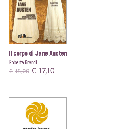
Il corpo di Jane Austen
Roberta Grandi
Il
Il
€
17,10
€
18,00
prezzo
prezzo
originale
attuale
era:
è:
€18,00.
€17,10.