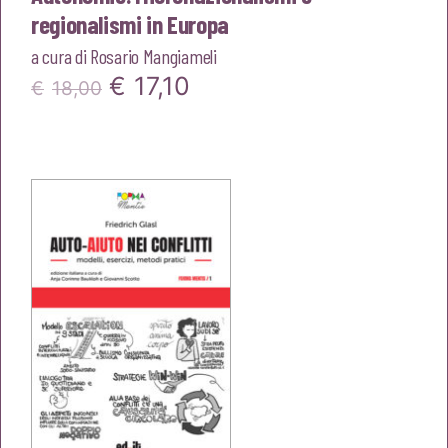
regionalismi in Europa
a cura di
Rosario Mangiameli
Il
Il
€
17,10
€
18,00
prezzo
prezzo
originale
attuale
era:
è:
€18,00.
€17,10.