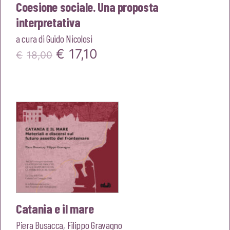
Coesione sociale. Una proposta
interpretativa
a cura di
Guido Nicolosi
Il
Il
€
17,10
€
18,00
prezzo
prezzo
originale
attuale
era:
è:
€18,00.
€17,10.
Catania e il mare
Piera Busacca
,
Filippo Gravagno