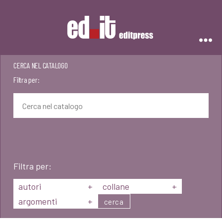
Editpress
CERCA NEL CATALOGO
Filtra per:
Filtra per:
autori
+
collane
+
argomenti
+
cerca