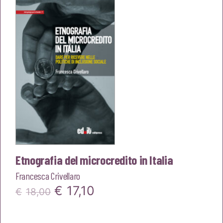
era:
è:
€18,00.
€17,10.
Etnografia del microcredito in Italia
Francesca Crivellaro
Il
Il
€
17,10
€
18,00
prezzo
prezzo