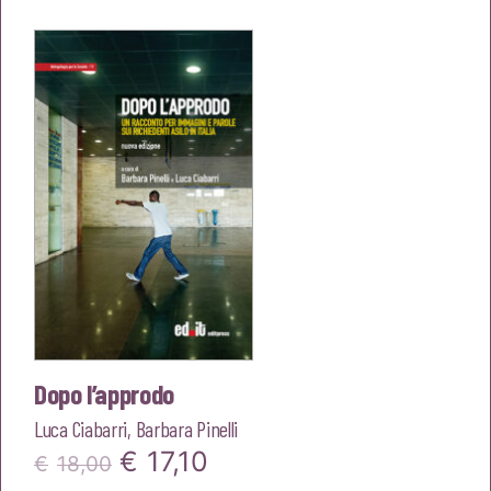
originale
attuale
era:
è:
€18,00.
€17,10.
Dopo l’approdo
Luca Ciabarri
,
Barbara Pinelli
Il
Il
€
17,10
€
18,00