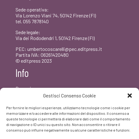
Sede operativa:
Via Lorenzo Viani 74, 50142 Firenze (FI)
tel. 055 7878140
Sede legale:
Via dei Rododendri 1, 50142 Firenze (FI)
PEC: umbertocoscarelli@pec.editpress.it
Partita IVA: 06261420480
© editpress 2023
Info
Dove siamo
Contatti
Gestisci Consenso Cookie
Newsletter
Privacy policy
Per fornire le migliori esperienze, utilizziamo tecnologie come i cookie per
FAQ
memorizzare e/o accedere alle informazioni del dispositivo. Il consenso a
queste tecnologie ci permetterà di elaborare dati come il comportamento
di navigazione o ID unici su questo sito. Non acconsentire o ritirare il
Facebook
consenso può influire negativamente su alcune caratteristiche e funzioni.