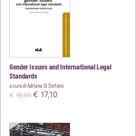
Gender Issues and International Legal
Standards
a cura di
Adriana Di Stefano
Il
Il
€
17,10
€
18,00
prezzo
prezzo
originale
attuale
era:
è: