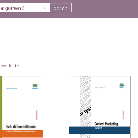
argomenti
+
cerca