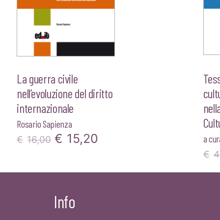
La guerra civile
Tess
nell’evoluzione del diritto
cult
internazionale
nell
Cult
Rosario Sapienza
Il
Il
€
15,20
a cur
€
16,00
prezzo
prezzo
€
4
originale
attuale
era:
è:
Info
€16,00.
€15,20.