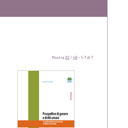
Mostra
32
/
48
– 1–7 di 7