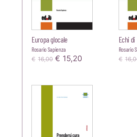
Europa glocale
Echi di
Rosario Sapienza
Rosario 
Il
Il
€
15,20
€
16,00
€
16,0
prezzo
prezzo
originale
attuale
era:
è:
€16,00.
€15,20.