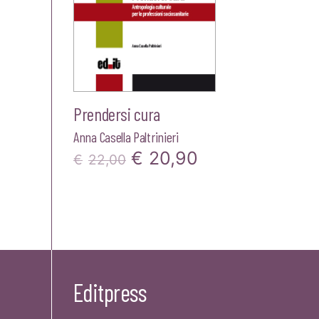
Prendersi cura
Anna Casella Paltrinieri
Il
Il
€
20,90
€
22,00
prezzo
prezzo
originale
attuale
era:
è:
€22,00.
€20,90.
Editpress