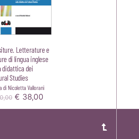
iture. Letterature e
ure di lingua inglese
a didattica dei
ural Studies
a di
Nicoletta Vallorani
Il
Il
€
38,00
0,00
prezzo
prezzo
originale
attuale
era:
è: