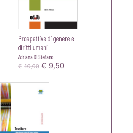
Prospettive di genere e
diritti umani
Adriana Di Stefano
Il
Il
€
9,50
zo
€
10,00
prezzo
prezzo
ale
originale
attuale
era:
è:
30.
€10,00.
€9,50.