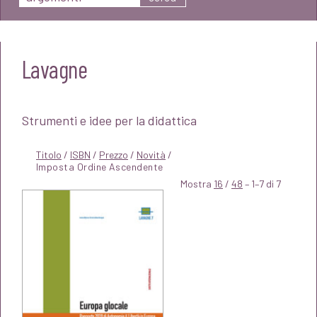
Lavagne
Strumenti e idee per la didattica
Titolo
/
ISBN
/
Prezzo
/
Novità
/
Mostra
16
/
48
– 1–7 di 7