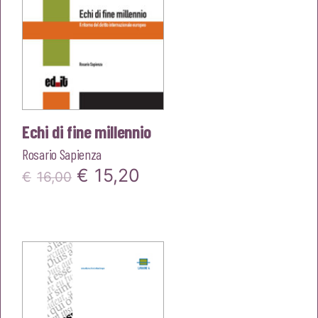
Echi di fine millennio
Rosario Sapienza
Il
Il
€
15,20
€
16,00
prezzo
prezzo
originale
attuale
era:
è:
€16,00.
€15,20.