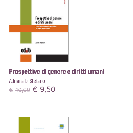
Prospettive di genere e diritti umani
Adriana Di Stefano
Il
Il
€
9,50
€
10,00
prezzo
prezzo
originale
attuale
era:
è:
€10,00.
€9,50.