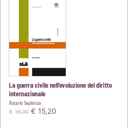
€22,00.
€20,90.
La guerra civile nell’evoluzione del diritto
internazionale
Rosario Sapienza
Il
Il
€
15,20
€
16,00
prezzo
prezzo