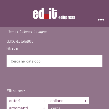
Editpress
Home
>
Collane
> Lavagne
CERCA NEL CATALOGO
Filtra per:
Filtra per:
autori
+
collane
+
argomenti
+
cerca