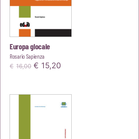
Europa glocale
Rosario Sapienza
Il
Il
€
15,20
€
16,00
prezzo
prezzo
originale
attuale
era:
è:
€16,00.
€15,20.