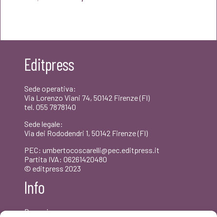
prezzo
prezzo
originale
attuale
era:
è:
Editpress
€40,00.
€38,00.
Sede operativa:
Via Lorenzo Viani 74, 50142 Firenze (FI)
tel. 055 7878140
Sede legale:
Via dei Rododendri 1, 50142 Firenze (FI)
PEC: umbertocoscarelli@pec.editpress.it
Partita IVA: 06261420480
© editpress 2023
Info
Dove siamo