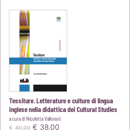
originale
attuale
era:
è:
€16,00.
€15,20.
Tessiture. Letterature e culture di lingua
inglese nella didattica dei Cultural Studies
a cura di
Nicoletta Vallorani
Il
Il
€
38,00
€
40,00