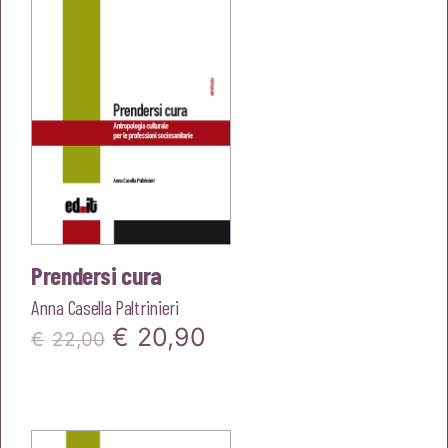
Prendersi cura
Anna Casella Paltrinieri
Il
Il
€
20,90
€
22,00
prezzo
prezzo
originale
attuale
era:
è: