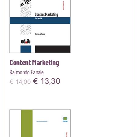
Content Marketing
Raimondo Fanale
Il
Il
€
13,30
€
14,00
prezzo
prezzo
originale
attuale
era:
è:
€14,00.
€13,30.