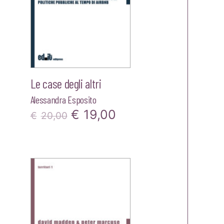
Le case degli altri
Alessandra Esposito
Il
Il
€
19,00
€
20,00
prezzo
prezzo
zzo
originale
attuale
ale
era:
è:
€20,00.
€19,00.
00.