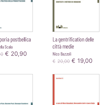
aporia postbellica
La gentrification delle
città medie
lla Scala
Il
Il
€
20,90
Nico Bazzoli
00
Il
Il
€
19,00
prezzo
prezzo
€
20,00
prezzo
pre
originale
attuale
originale
attu
era:
è:
era:
è:
€22,00.
€20,90.
€20,00.
€19,