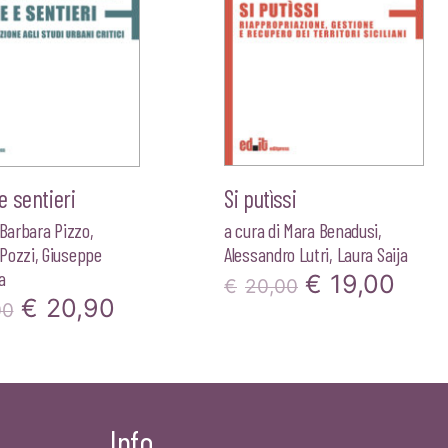
 sentieri
Si putìssi
Barbara Pizzo
,
a cura di
Mara Benadusi
,
Pozzi
,
Giuseppe
Alessandro Lutri
,
Laura Saija
a
Il
Il
€
19,00
€
20,00
Il
Il
€
20,90
00
prezzo
pre
prezzo
prezzo
originale
attu
originale
attuale
era:
è:
era:
è:
€20,00.
€19,
Info