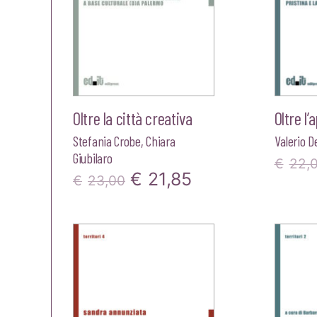
Oltre la città creativa
Oltre l’
Stefania Crobe
,
Chiara
Valerio De
Giubilaro
€
22,
Il
Il
€
21,85
€
23,00
prezzo
prezzo
originale
attuale
era:
è:
€23,00.
€21,85.