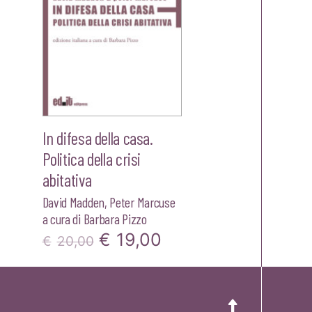
In difesa della casa.
Politica della crisi
abitativa
David Madden
,
Peter Marcuse
a cura di
Barbara Pizzo
zzo
Il
Il
€
19,00
€
20,00
ale
prezzo
prezzo
originale
attuale
00.