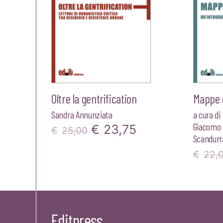
Oltre la gentrification
Mappe e
Sandra Annunziata
a cura di
Giacomo 
Il
Il
€
23,75
€
25,00
Scandurr
prezzo
prezzo
€
22,
originale
attuale
era:
è:
€25,00.
€23,75.
Editpress