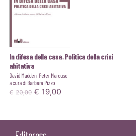
In difesa della casa. Politica della crisi
abitativa
David Madden
,
Peter Marcuse
a cura di
Barbara Pizzo
Il
Il
€
19,00
€
20,00
prezzo
prezzo
originale
attuale
era:
è:
Editpress