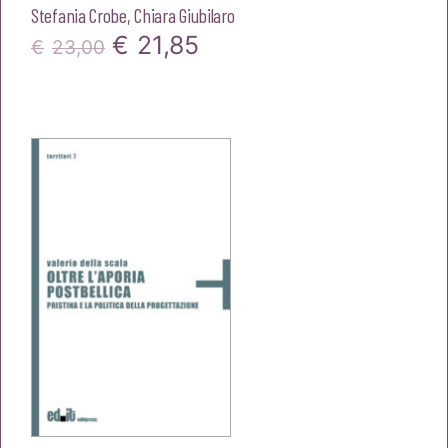
Stefania Crobe
,
Chiara Giubilaro
Il
Il
€
21,85
€
23,00
prezzo
prezzo
originale
attuale
era:
è:
€23,00.
€21,85.