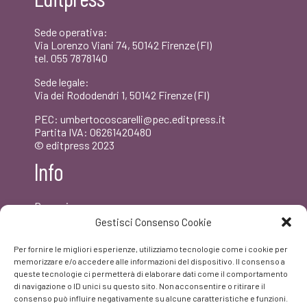
€20,00.
€19,00.
Sede operativa:
Via Lorenzo Viani 74, 50142 Firenze (FI)
tel. 055 7878140
Sede legale:
Via dei Rododendri 1, 50142 Firenze (FI)
PEC: umbertocoscarelli@pec.editpress.it
Partita IVA: 06261420480
© editpress 2023
Info
Dove siamo
Contatti
Gestisci Consenso Cookie
Newsletter
Privacy policy
Per fornire le migliori esperienze, utilizziamo tecnologie come i cookie per
FAQ
memorizzare e/o accedere alle informazioni del dispositivo. Il consenso a
queste tecnologie ci permetterà di elaborare dati come il comportamento
di navigazione o ID unici su questo sito. Non acconsentire o ritirare il
Facebook
consenso può influire negativamente su alcune caratteristiche e funzioni.