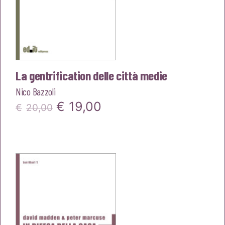
La gentrification delle città medie
Nico Bazzoli
Il
Il
€
19,00
€
20,00
prezzo
prezzo
originale
attuale
era:
è:
€20,00.
€19,00.