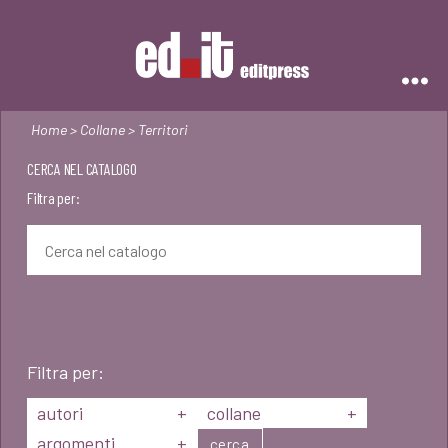
Editpress
Home
>
Collane
> Territori
CERCA NEL CATALOGO
Filtra per:
Filtra per:
autori
+
collane
+
argomenti
+
cerca