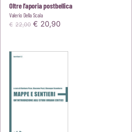
Oltre l’aporia postbellica
Valerio Della Scala
Il
Il
€
20,90
€
22,00
prezzo
prezzo
originale
attuale
era:
è:
€22,00.
€20,90.