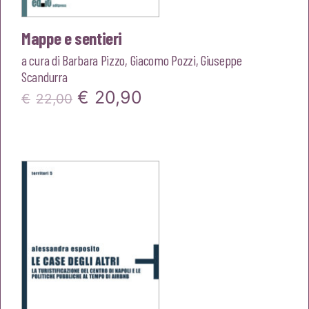
Mappe e sentieri
a cura di
Barbara Pizzo
,
Giacomo Pozzi
,
Giuseppe
Scandurra
Il
Il
€
20,90
€
22,00
prezzo
prezzo
originale
attuale
era:
è:
€22,00.
€20,90.