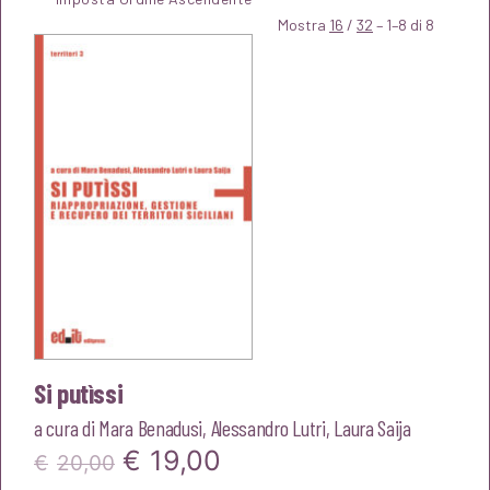
Mostra
16
/
32
– 1–8 di 8
Si putìssi
a cura di
Mara Benadusi
,
Alessandro Lutri
,
Laura Saija
Il
Il
€
19,00
€
20,00