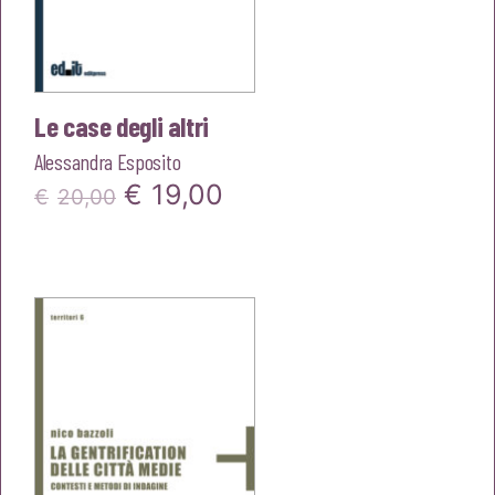
Le case degli altri
Alessandra Esposito
Il
Il
€
19,00
€
20,00
prezzo
prezzo
originale
attuale
era:
è:
€20,00.
€19,00.