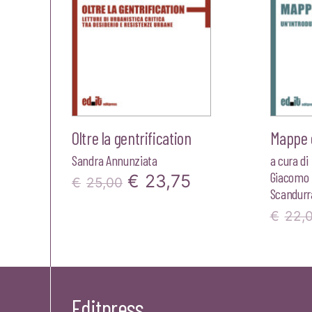
Oltre la gentrification
Mappe e
Sandra Annunziata
a cura di
Giacomo 
Il
Il
€
23,75
€
25,00
Scandurr
prezzo
prezzo
€
22,
originale
attuale
era:
è:
€25,00.
€23,75.
Editpress