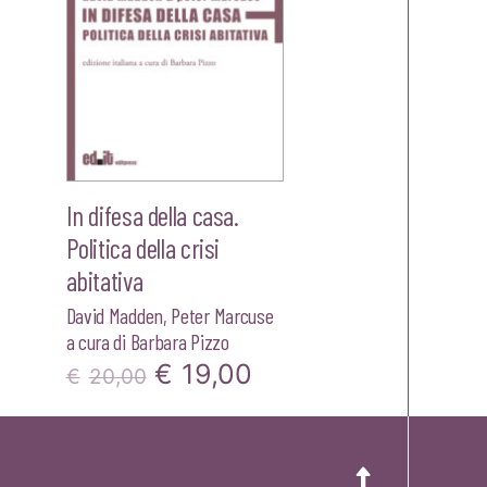
In difesa della casa.
Politica della crisi
abitativa
David Madden
,
Peter Marcuse
a cura di
Barbara Pizzo
zzo
Il
Il
€
19,00
€
20,00
ale
prezzo
prezzo
originale
attuale
00.