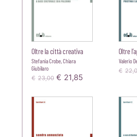
Oltre la città creativa
Oltre l’
Stefania Crobe
,
Chiara
Valerio De
Giubilaro
€
22,
Il
Il
€
21,85
€
23,00
prezzo
prezzo
originale
attuale
era:
è:
€23,00.
€21,85.