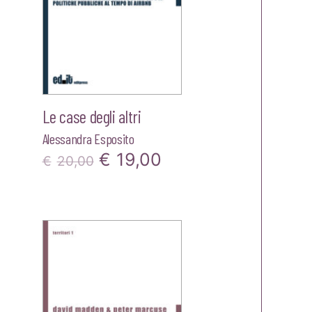
Le case degli altri
Alessandra Esposito
Il
Il
€
19,00
€
20,00
prezzo
prezzo
zzo
originale
attuale
ale
era:
è:
€20,00.
€19,00.
00.