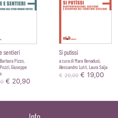
 sentieri
Si putìssi
Barbara Pizzo
,
a cura di
Mara Benadusi
,
Pozzi
,
Giuseppe
Alessandro Lutri
,
Laura Saija
a
Il
Il
€
19,00
€
20,00
Il
Il
€
20,90
00
prezzo
pre
prezzo
prezzo
originale
attu
originale
attuale
era:
è:
era:
è:
€20,00.
€19,
Info