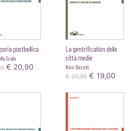
aporia postbellica
La gentrification delle
città medie
lla Scala
Il
Il
€
20,90
Nico Bazzoli
00
Il
Il
€
19,00
prezzo
prezzo
€
20,00
prezzo
pre
originale
attuale
originale
attu
era:
è:
era:
è:
€22,00.
€20,90.
€20,00.
€19,