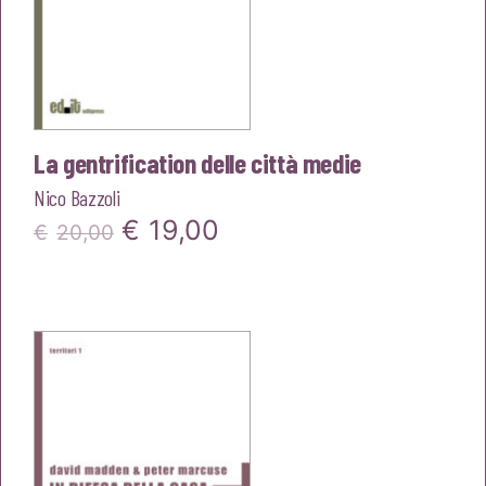
La gentrification delle città medie
Nico Bazzoli
Il
Il
€
19,00
€
20,00
prezzo
prezzo
originale
attuale
era:
è:
€20,00.
€19,00.