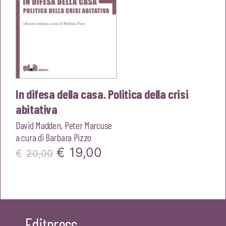
In difesa della casa. Politica della crisi
abitativa
David Madden
,
Peter Marcuse
a cura di
Barbara Pizzo
Il
Il
€
19,00
€
20,00
prezzo
prezzo
originale
attuale
era:
è:
Editpress