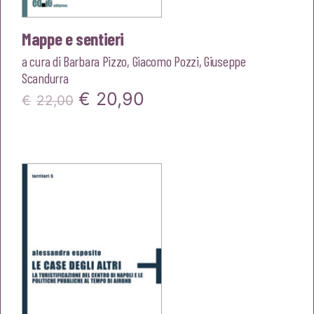
Mappe e sentieri
a cura di
Barbara Pizzo
,
Giacomo Pozzi
,
Giuseppe
Scandurra
Il
Il
€
20,90
€
22,00
prezzo
prezzo
originale
attuale
era:
è:
€22,00.
€20,90.