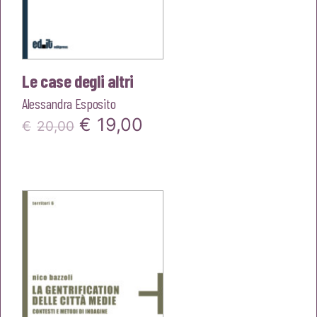
Le case degli altri
Alessandra Esposito
Il
Il
€
19,00
€
20,00
prezzo
prezzo
originale
attuale
era:
è:
€20,00.
€19,00.