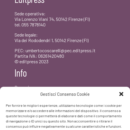
€20,00.
€19,00.
Sede operativa:
Via Lorenzo Viani 74, 50142 Firenze (FI)
tel. 055 7878140
Sede legale:
Via dei Rododendri 1, 50142 Firenze (FI)
PEC: umbertocoscarelli@pec.editpress.it
Partita IVA: 06261420480
© editpress 2023
Info
Dove siamo
Contatti
Gestisci Consenso Cookie
Newsletter
Privacy policy
Per fornire le migliori esperienze, utilizziamo tecnologie come i cookie per
FAQ
memorizzare e/o accedere alle informazioni del dispositivo. Il consenso a
queste tecnologie ci permetterà di elaborare dati come il comportamento
di navigazione o ID unici su questo sito. Non acconsentire o ritirare il
Facebook
consenso può influire negativamente su alcune caratteristiche e funzioni.