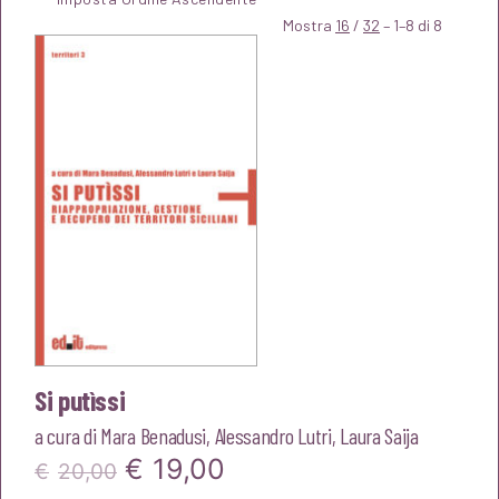
Mostra
16
/
32
– 1–8 di 8
Si putìssi
a cura di
Mara Benadusi
,
Alessandro Lutri
,
Laura Saija
Il
Il
€
19,00
€
20,00