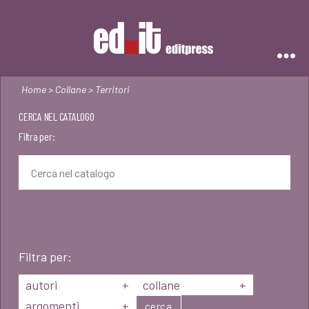
Editpress
Home
>
Collane
> Territori
CERCA NEL CATALOGO
Filtra per:
Filtra per:
autori
+
collane
+
argomenti
+
cerca