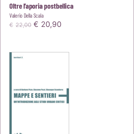
Oltre l’aporia postbellica
Valerio Della Scala
Il
Il
€
20,90
€
22,00
prezzo
prezzo
originale
attuale
era:
è:
€22,00.
€20,90.