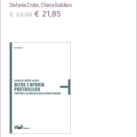
Stefania Crobe
,
Chiara Giubilaro
Il
Il
€
21,85
€
23,00
prezzo
prezzo
originale
attuale
era:
è:
€23,00.
€21,85.