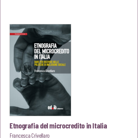
prezzo
prezzo
originale
attuale
era:
è:
€20,00.
€19,00.
Etnografia del microcredito in Italia
Francesca Crivellaro