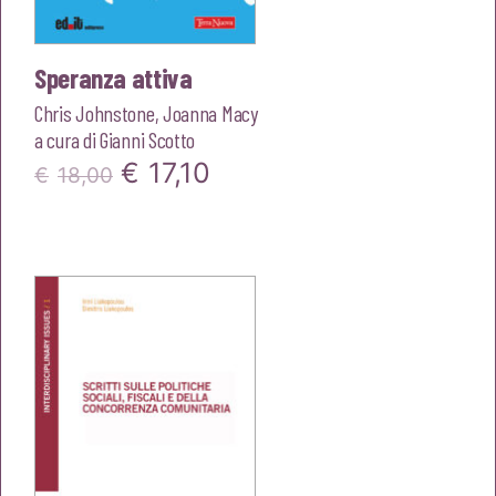
Speranza attiva
Chris Johnstone
,
Joanna Macy
a cura di
Gianni Scotto
Il
Il
€
17,10
€
18,00
prezzo
prezzo
originale
attuale
era:
è:
€18,00.
€17,10.