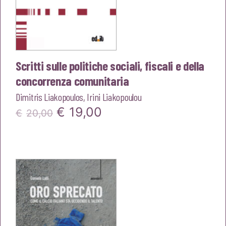
Scritti sulle politiche sociali, fiscali e della
concorrenza comunitaria
Dimitris Liakopoulos
,
Irini Liakopoulou
Il
Il
€
19,00
€
20,00
prezzo
prezzo
originale
attuale
era:
è:
€20,00.
€19,00.