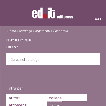
Editpress
Home
>
Catalogo
>
Argomenti
> Economia
CERCA NEL CATALOGO
Filtra per:
Filtra per:
autori
+
collane
+
argomenti
+
cerca