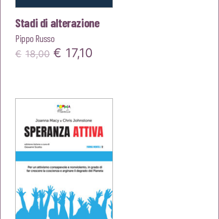
Stadi di alterazione
Pippo Russo
Il
Il
€
17,10
€
18,00
prezzo
prezzo
originale
attuale
era:
è:
€18,00.
€17,10.