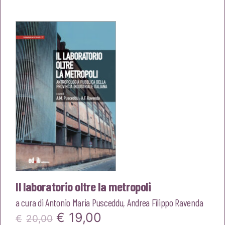
originale
attuale
era:
è:
€20,00.
€19,00.
Il laboratorio oltre la metropoli
a cura di
Antonio Maria Pusceddu
,
Andrea Filippo Ravenda
Il
Il
€
19,00
€
20,00