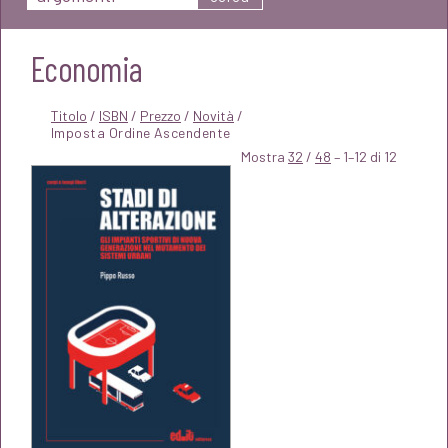
Economia
Titolo
/
ISBN
/
Prezzo
/
Novità
/
Mostra
32
/
48
– 1–12 di 12