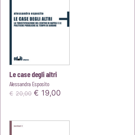
Le case degli altri
Alessandra Esposito
Il
Il
€
19,00
€
20,00
prezzo
prezzo
originale
attuale
era:
è: