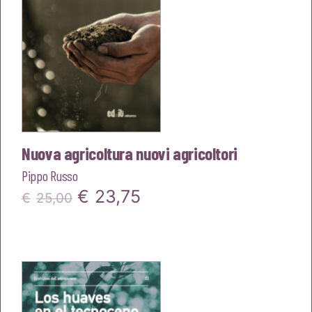
Nuova agricoltura nuovi agricoltori
Pippo Russo
Il
Il
€
23,75
€
25,00
prezzo
prezzo
originale
attuale
era:
è:
€25,00.
€23,75.