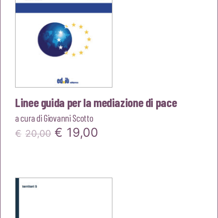
Linee guida per la mediazione di pace
a cura di
Giovanni Scotto
Il
Il
€
19,00
€
20,00
prezzo
prezzo
originale
attuale
era:
è:
€20,00.
€19,00.