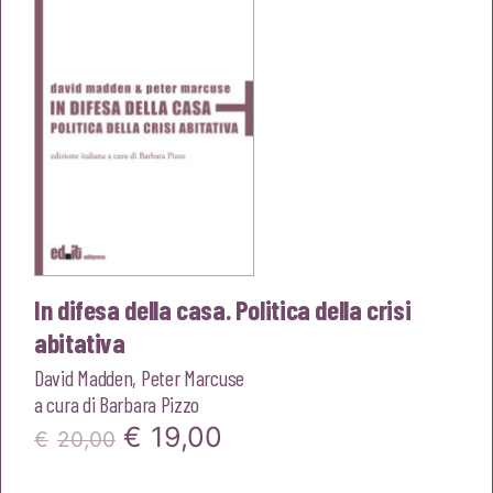
€20,00.
€19,00.
In difesa della casa. Politica della crisi
abitativa
David Madden
,
Peter Marcuse
a cura di
Barbara Pizzo
Il
Il
€
19,00
€
20,00
prezzo
prezzo