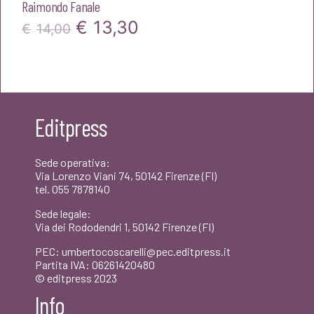
Raimondo Fanale
Il
Il
€
13,30
€
14,00
prezzo
prezzo
originale
attuale
era:
è:
Editpress
€14,00.
€13,30.
Sede operativa:
Via Lorenzo Viani 74, 50142 Firenze (FI)
tel. 055 7878140
Sede legale:
Via dei Rododendri 1, 50142 Firenze (FI)
PEC: umbertocoscarelli@pec.editpress.it
Partita IVA: 06261420480
© editpress 2023
Info