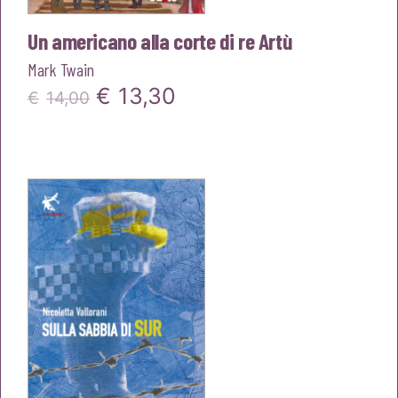
Un americano alla corte di re Artù
Mark Twain
Il
Il
€
13,30
€
14,00
prezzo
prezzo
originale
attuale
era:
è:
€14,00.
€13,30.