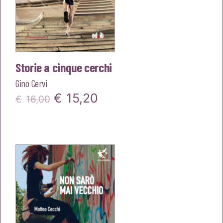
Storie a cinque cerchi
Gino Cervi
Il
Il
€
15,20
€
16,00
prezzo
prezzo
originale
attuale
era:
è:
€16,00.
€15,20.