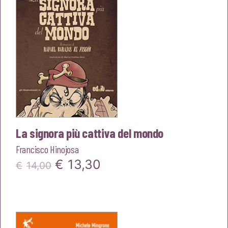
€12,00.
€11,40.
La signora più cattiva del mondo
Francisco Hinojosa
Il
Il
€
13,30
€
14,00
prezzo
prezzo
originale
attuale
era:
è: