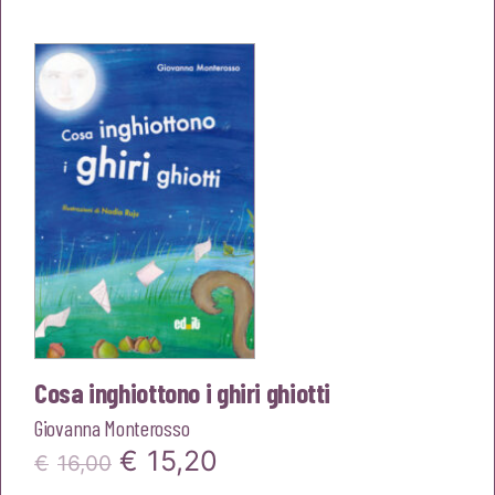
originale
attuale
era:
è:
€13,00.
€12,35.
Cosa inghiottono i ghiri ghiotti
Giovanna Monterosso
Il
Il
€
15,20
€
16,00