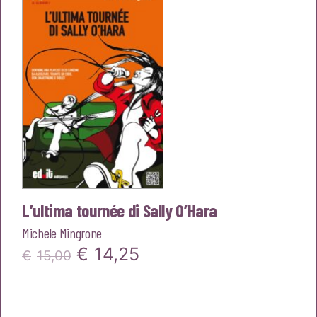
€14,00.
€13,30.
L’ultima tournée di Sally O’Hara
Michele Mingrone
Il
Il
€
14,25
€
15,00
prezzo
prezzo
originale
attuale