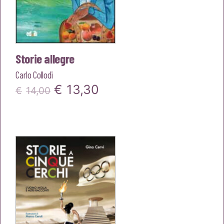
Storie allegre
Carlo Collodi
Il
Il
€
13,30
€
14,00
prezzo
prezzo
originale
attuale
era:
è:
€14,00.
€13,30.