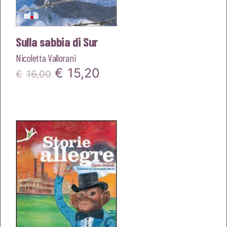
Sulla sabbia di Sur
Nicoletta Vallorani
Il
Il
€
15,20
€
16,00
prezzo
prezzo
originale
attuale
era:
è:
€16,00.
€15,20.