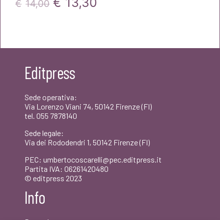
Il
Il
€
13,30
€
14,00
prezzo
prezzo
originale
attuale
era:
è:
Editpress
€14,00.
€13,30.
Sede operativa:
Via Lorenzo Viani 74, 50142 Firenze (FI)
tel. 055 7878140
Sede legale:
Via dei Rododendri 1, 50142 Firenze (FI)
PEC: umbertocoscarelli@pec.editpress.it
Partita IVA: 06261420480
© editpress 2023
Info