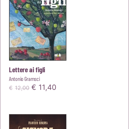
Lettere ai figli
Antonio Gramsci
Il
Il
€
11,40
€
12,00
prezzo
prezzo
originale
attuale
era:
è: