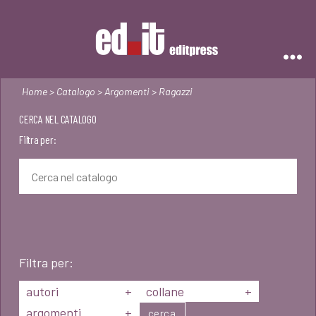
Editpress
Home
>
Catalogo
>
Argomenti
> Ragazzi
CERCA NEL CATALOGO
Filtra per:
Filtra per:
autori
+
collane
+
argomenti
+
cerca