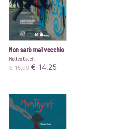
Non sarò mai vecchio
Matteo Cecchi
Il
Il
€
14,25
€
15,00
prezzo
prezzo
originale
attuale
era:
è:
€15,00.
€14,25.