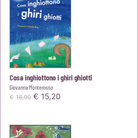
Cosa inghiottono i ghiri ghiotti
Giovanna Monterosso
Il
Il
€
15,20
€
16,00
prezzo
prezzo
originale
attuale
era:
è: