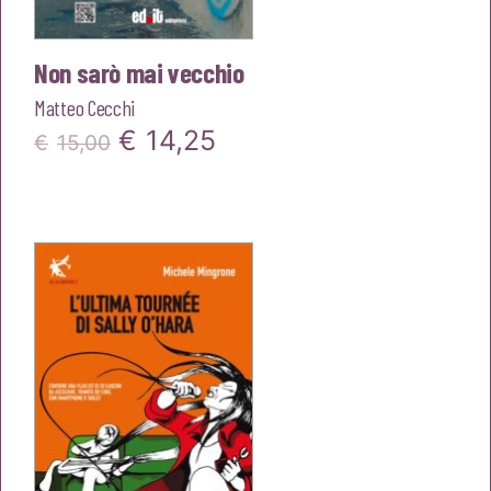
Non sarò mai vecchio
Matteo Cecchi
Il
Il
€
14,25
€
15,00
prezzo
prezzo
originale
attuale
era:
è:
€15,00.
€14,25.