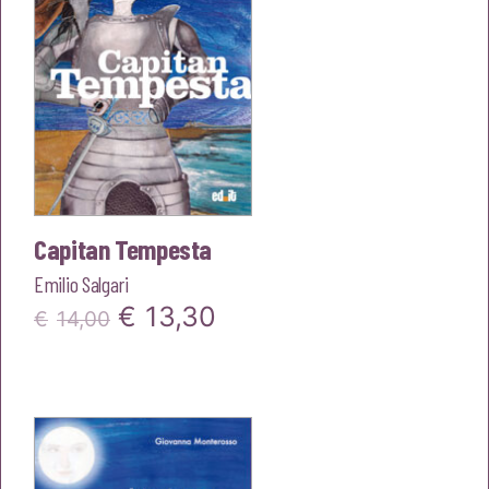
Capitan Tempesta
Emilio Salgari
Il
Il
€
13,30
€
14,00
prezzo
prezzo
originale
attuale
era:
è:
€14,00.
€13,30.