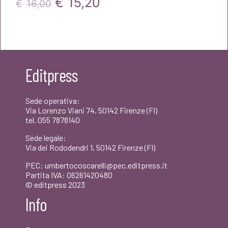
Il
Il
€
15,20
€
16,00
prezzo
prezzo
originale
attuale
era:
è:
Editpress
€16,00.
€15,20.
Sede operativa:
Via Lorenzo Viani 74, 50142 Firenze (FI)
tel. 055 7878140
Sede legale:
Via dei Rododendri 1, 50142 Firenze (FI)
PEC: umbertocoscarelli@pec.editpress.it
Partita IVA: 06261420480
© editpress 2023
Info