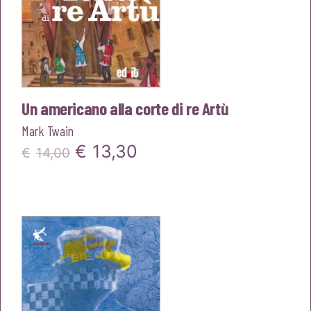
Un americano alla corte di re Artù
Mark Twain
Il
Il
€
13,30
€
14,00
prezzo
prezzo
originale
attuale
era:
è:
€14,00.
€13,30.