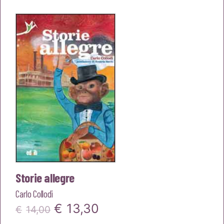
originale
attuale
era:
è:
€12,00.
€11,40.
Storie allegre
Carlo Collodi
Il
Il
€
13,30
€
14,00