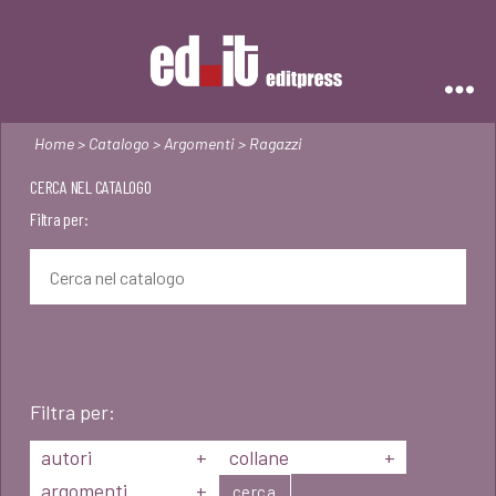
Editpress
Home
>
Catalogo
>
Argomenti
> Ragazzi
CERCA NEL CATALOGO
Filtra per:
Filtra per:
autori
+
collane
+
argomenti
+
cerca