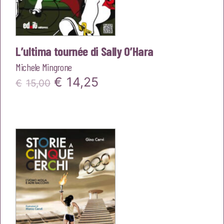
L’ultima tournée di Sally O’Hara
Michele Mingrone
Il
Il
€
14,25
€
15,00
prezzo
prezzo
originale
attuale
era:
è:
€15,00.
€14,25.