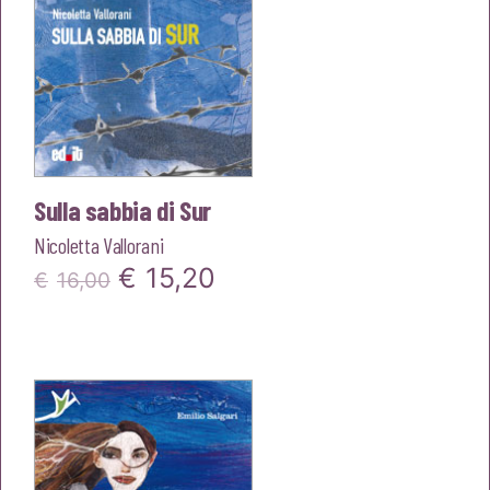
Sulla sabbia di Sur
Nicoletta Vallorani
Il
Il
€
15,20
€
16,00
prezzo
prezzo
originale
attuale
era:
è:
€16,00.
€15,20.