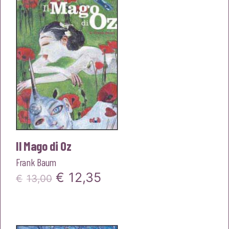
€16,00.
€15,20.
Il Mago di Oz
Frank Baum
Il
Il
€
12,35
€
13,00
prezzo
prezzo
originale
attuale