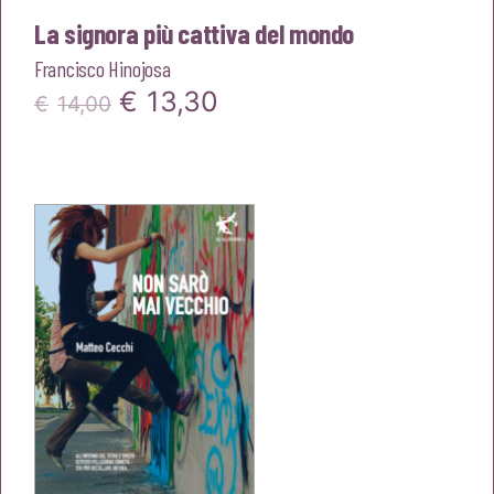
La signora più cattiva del mondo
Francisco Hinojosa
Il
Il
€
13,30
€
14,00
prezzo
prezzo
originale
attuale
era:
è:
€14,00.
€13,30.