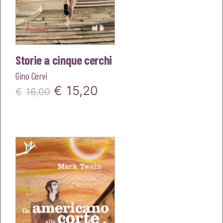
Storie a cinque cerchi
Gino Cervi
Il
Il
€
15,20
€
16,00
prezzo
prezzo
originale
attuale
era:
è:
€16,00.
€15,20.