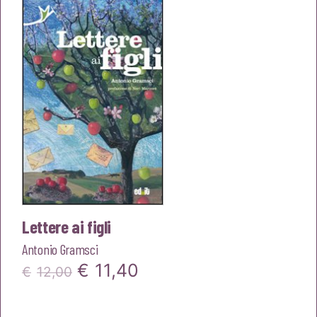
era:
è:
€13,00.
€12,35.
Lettere ai figli
Antonio Gramsci
Il
Il
€
11,40
€
12,00
prezzo
prezzo