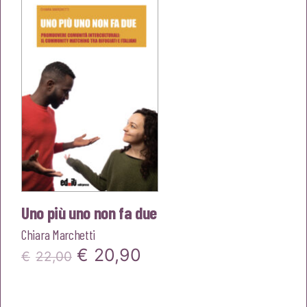
era:
è:
€25,00.
€23,75.
Uno più uno non fa due
Chiara Marchetti
Il
Il
€
20,90
€
22,00
prezzo
prezzo
originale
attuale