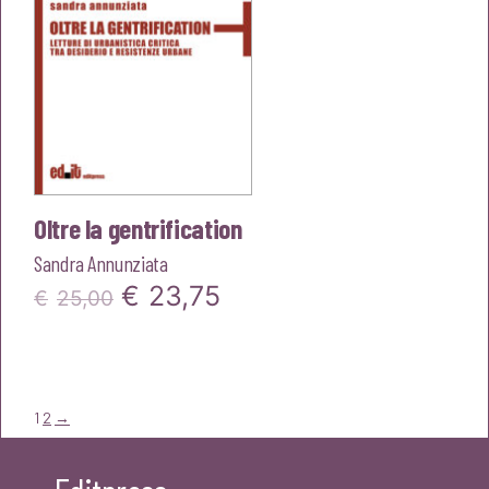
Oltre la gentrification
Sandra Annunziata
Il
Il
€
23,75
€
25,00
prezzo
prezzo
originale
attuale
era:
è:
1
2
→
€25,00.
€23,75.