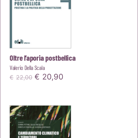
Oltre l’aporia postbellica
Valerio Della Scala
Il
Il
€
20,90
€
22,00
prezzo
prezzo
originale
attuale
era:
è:
€22,00.
€20,90.