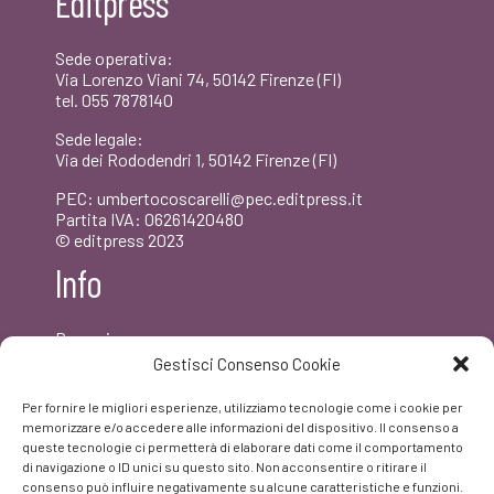
Editpress
Sede operativa:
Via Lorenzo Viani 74, 50142 Firenze (FI)
tel. 055 7878140
Sede legale:
Via dei Rododendri 1, 50142 Firenze (FI)
PEC: umbertocoscarelli@pec.editpress.it
Partita IVA: 06261420480
© editpress 2023
Info
Dove siamo
Contatti
Gestisci Consenso Cookie
Newsletter
Privacy policy
Per fornire le migliori esperienze, utilizziamo tecnologie come i cookie per
FAQ
memorizzare e/o accedere alle informazioni del dispositivo. Il consenso a
queste tecnologie ci permetterà di elaborare dati come il comportamento
di navigazione o ID unici su questo sito. Non acconsentire o ritirare il
Facebook
consenso può influire negativamente su alcune caratteristiche e funzioni.