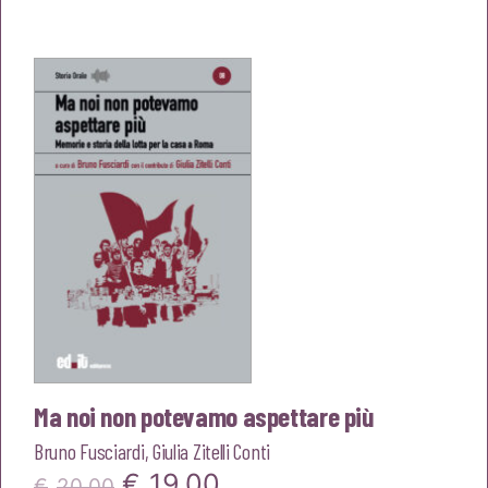
originale
attuale
era:
è:
€23,00.
€21,85.
Ma noi non potevamo aspettare più
Bruno Fusciardi
,
Giulia Zitelli Conti
Il
Il
€
19,00
€
20,00