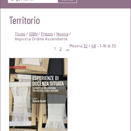
Territorio
Titolo
/
ISBN
/
Prezzo
/
Novità
/
Mostra
32
/
48
– 1–16 di 32
1
2
→