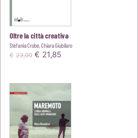
Oltre la città creativa
Stefania Crobe
,
Chiara Giubilaro
Il
Il
€
21,85
€
23,00
prezzo
prezzo
originale
attuale
era:
è:
€23,00.
€21,85.