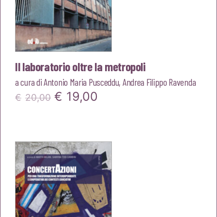
Il laboratorio oltre la metropoli
a cura di
Antonio Maria Pusceddu
,
Andrea Filippo Ravenda
Il
Il
€
19,00
€
20,00
prezzo
prezzo
originale
attuale
era:
è:
€20,00.
€19,00.