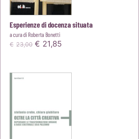
Esperienze di docenza situata
a cura di
Roberta Bonetti
Il
Il
€
21,85
€
23,00
prezzo
prezzo
originale
attuale
era:
è:
€23,00.
€21,85.