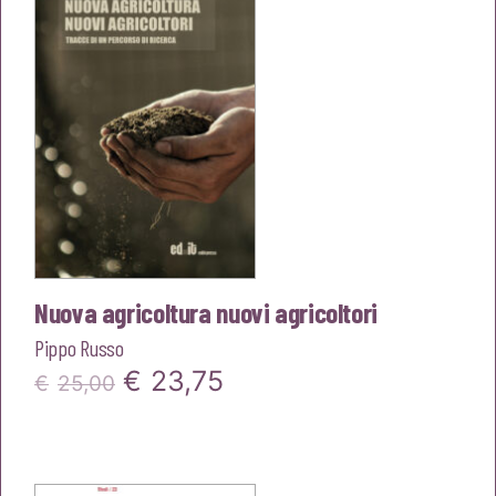
€25,00.
€23,75.
Nuova agricoltura nuovi agricoltori
Pippo Russo
Il
Il
€
23,75
€
25,00
prezzo
prezzo
originale
attuale