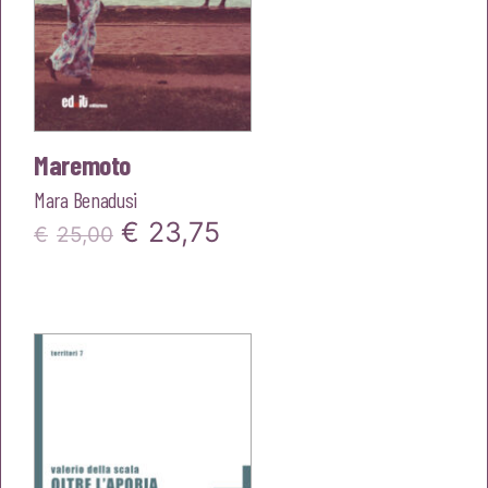
Maremoto
Mara Benadusi
Il
Il
€
23,75
€
25,00
prezzo
prezzo
originale
attuale
era:
è:
€25,00.
€23,75.