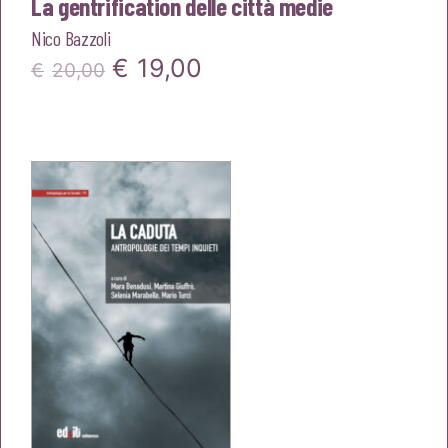
La gentrification delle città medie
Nico Bazzoli
Il
Il
€
19,00
€
20,00
prezzo
prezzo
originale
attuale
era:
è:
€20,00.
€19,00.