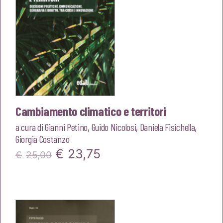
Cambiamento climatico e territori
a cura di
Gianni Petino
,
Guido Nicolosi
,
Daniela Fisichella
,
Giorgia Costanzo
Il
Il
€
23,75
€
25,00
prezzo
prezzo
originale
attuale
era:
è: