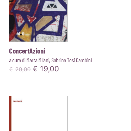
ConcertAzioni
a cura di
Marta Milani
,
Sabrina Tosi Cambini
Il
Il
€
19,00
€
20,00
prezzo
prezzo
originale
attuale
era:
è:
€20,00.
€19,00.