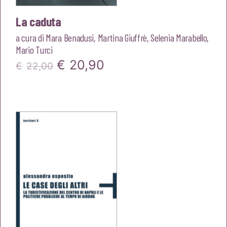
La caduta
a cura di
Mara Benadusi
,
Martina Giuffrè
,
Selenia Marabello
,
Mario Turci
Il
Il
€
20,90
€
22,00
prezzo
prezzo
originale
attuale
era:
è:
€22,00.
€20,90.