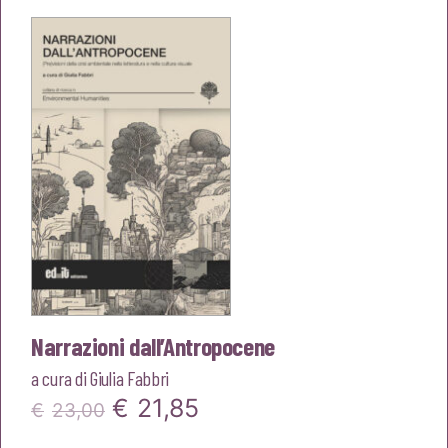
era:
è:
€22,00.
€20,90.
Narrazioni dall’Antropocene
a cura di
Giulia Fabbri
Il
Il
€
21,85
€
23,00
prezzo
prezzo