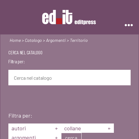
Editpress
Home
>
Catalogo
>
Argomenti
> Territorio
CERCA NEL CATALOGO
Filtra per:
Filtra per:
autori
+
collane
+
argomenti
+
cerca