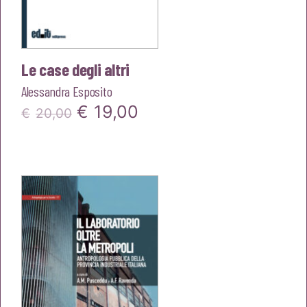
Le case degli altri
Alessandra Esposito
Il
Il
€
19,00
€
20,00
prezzo
prezzo
originale
attuale
era:
è:
€20,00.
€19,00.