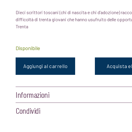
prezzo
prezzo
Dieci scrittori toscani (chi di nascita e chi d’adozione) racco
originale
attuale
difficoltà di trenta giovani che hanno usufruito delle oppor
Trenta
era:
è:
€12,00.
€11,40.
Disponibile
Aggiungi al carrello
Acquista 
Informazioni
Condividi