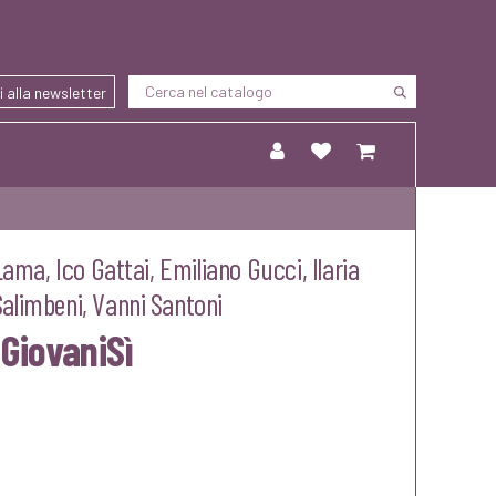
ti alla newsletter
 Lama
,
Ico Gattai
,
Emiliano Gucci
,
Ilaria
Salimbeni
,
Vanni Santoni
 GiovaniSì