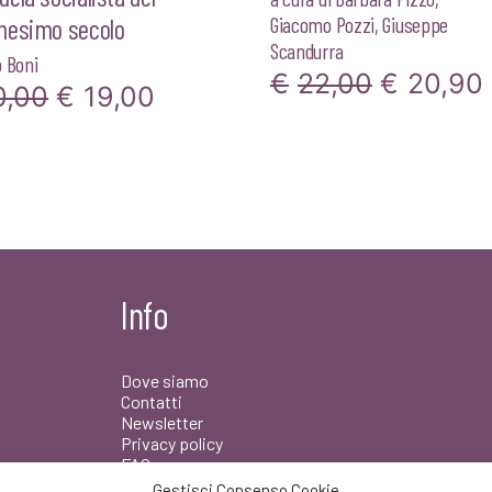
Giacomo Pozzi
,
Giuseppe
nesimo secolo
Scandurra
 Boni
Il
I
€
22,00
€
20,90
Il
Il
0,00
€
19,00
prezzo
prezzo
prezzo
originale
originale
attuale
era:
era:
è:
€22,00.
€20,00.
€19,00.
Info
Dove siamo
Contatti
Newsletter
Privacy policy
FAQ
Gestisci Consenso Cookie