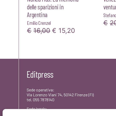
delle sparizioni in
ventu
Argentina
Stefano
€
2
Emilio Crenzel
Il
Il
€
16,00
€
15,20
prezzo
prezzo
originale
attuale
era:
è:
€16,00.
€15,20.
Editpress
Sede operativa:
Via Lorenzo Viani 74, 50142 Firenze (FI)
tel. 055 7878140
Sede legale:
Via dei Rododendri 1, 50142 Firenze (FI)