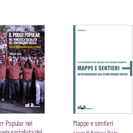
er Popular nel
Mappe e sentieri
ela socialista del
a cura di
Barbara Pizzo
,