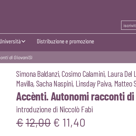
iscrivi
Università
Distribuzione e promozione
nti di GiovaniSì
Simona Baldanzi
,
Cosimo Calamini
,
Laura Del
Mavilla
,
Sacha Naspini
,
Linsday Paiva
,
Matteo 
Accènti. Autonomi racconti di
introduzione di Niccolò Fabi
Il
Il
€
12,00
€
11,40