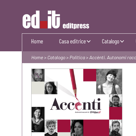
Editpress
Home
Casa editrice
Catalogo
Home
>
Catalogo
>
Politica
> Accènti. Autonomi racco
🔍