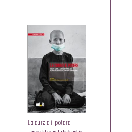
La cura e il potere
a cura di
Umberto Pellecchia
,