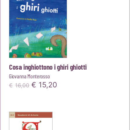
Cosa inghiottono i ghiri ghiotti
Giovanna Monterosso
Il
Il
€
15,20
€
16,00
prezzo
prezzo
originale
attuale
era:
è:
€16,00.
€15,20.