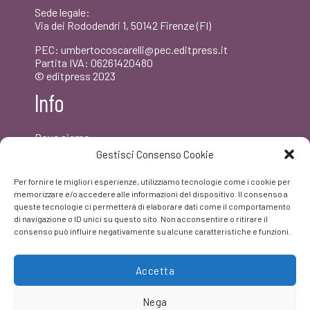
Sede legale:
Via dei Rododendri 1, 50142 Firenze (FI)
PEC: umbertocoscarelli@pec.editpress.it
Partita IVA: 06261420480
© editpress 2023
Info
Dove siamo
Contatti
Gestisci Consenso Cookie
Newsletter
Privacy policy
Per fornire le migliori esperienze, utilizziamo tecnologie come i cookie per
FAQ
memorizzare e/o accedere alle informazioni del dispositivo. Il consenso a
queste tecnologie ci permetterà di elaborare dati come il comportamento
di navigazione o ID unici su questo sito. Non acconsentire o ritirare il
Facebook
consenso può influire negativamente su alcune caratteristiche e funzioni.
Accetta
Nega