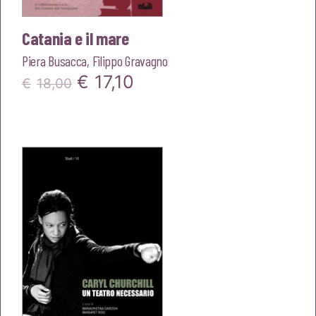
Catania e il mare
Piera Busacca
,
Filippo Gravagno
Il
Il
€
17,10
€
18,00
prezzo
prezzo
originale
attuale
era:
è:
€18,00.
€17,10.