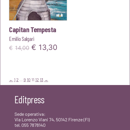
Capitan Tempesta
Emilio Salgari
Il
Il
€
13,30
€
14,00
prezzo
prezzo
originale
attuale
era:
è:
←
1
2
…
9
10
11
12
13
→
€14,00.
€13,30.
Editpress
Sede operativa:
Via Lorenzo Viani 74, 50142 Firenze (FI)
tel. 055 7878140