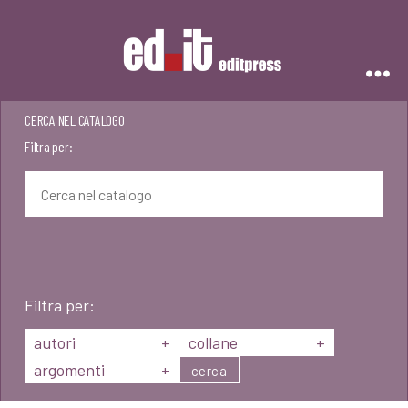
Editpress
CERCA NEL CATALOGO
Filtra per:
Filtra per:
autori
+
collane
+
argomenti
+
cerca