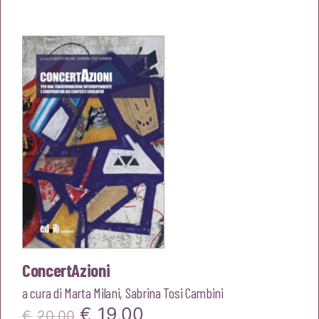
originale
attuale
era:
è:
€14,00.
€13,30.
ConcertAzioni
a cura di
Marta Milani
,
Sabrina Tosi Cambini
Il
Il
€
19,00
€
20,00