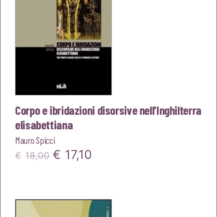
Corpo e ibridazioni disorsive nell’Inghilterra
elisabettiana
Mauro Spicci
Il
Il
€
17,10
€
18,00
prezzo
prezzo
originale
attuale
era:
è: