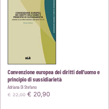
€18,00.
€17,10.
Convenzione europea dei diritti dell’uomo e
principio di sussidiarietà
Adriana Di Stefano
Il
Il
€
20,90
€
22,00
prezzo
prezzo