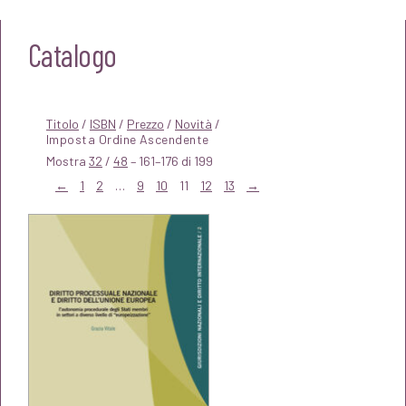
Catalogo
Titolo
/
ISBN
/
Prezzo
/
Novità
/
Mostra
32
/
48
– 161–176 di 199
←
1
2
…
9
10
11
12
13
→