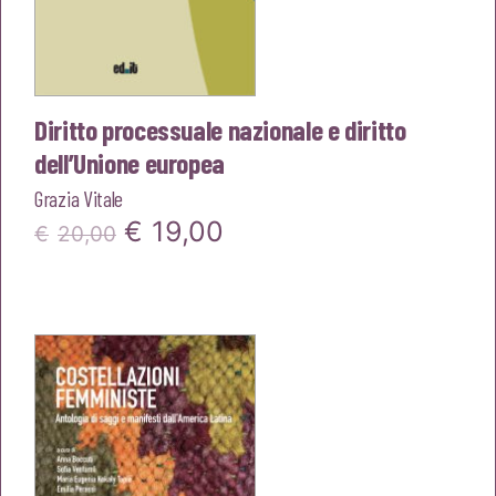
Diritto processuale nazionale e diritto
dell’Unione europea
Grazia Vitale
Il
Il
€
19,00
€
20,00
prezzo
prezzo
originale
attuale
era:
è:
€20,00.
€19,00.