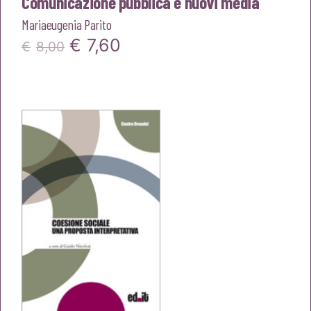
Comunicazione pubblica e nuovi media
Mariaeugenia Parito
Il
Il
€
7,60
€
8,00
prezzo
prezzo
originale
attuale
era:
è:
€8,00.
€7,60.