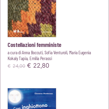
Costellazioni femministe
a cura di
Anna Boccuti
,
Sofia Venturoli
,
María Eugenia
Kokaly Tapia
,
Emilia Perassi
Il
Il
€
22,80
€
24,00
prezzo
prezzo
originale
attuale
era:
è:
€24,00.
€22,80.