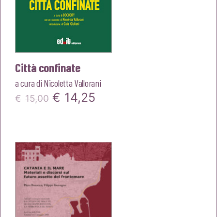
Città confinate
a cura di
Nicoletta Vallorani
Il
Il
€
14,25
€
15,00
prezzo
prezzo
originale
attuale
era:
è:
€15,00.
€14,25.