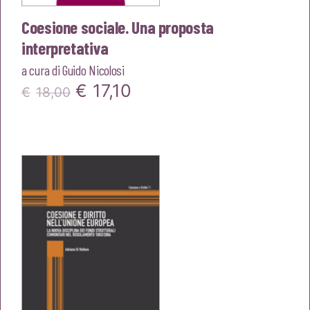
Coesione sociale. Una proposta
interpretativa
a cura di
Guido Nicolosi
Il
Il
€
17,10
€
18,00
prezzo
prezzo
originale
attuale
era:
è:
€18,00.
€17,10.