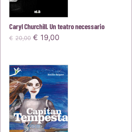
Caryl Churchill. Un teatro necessario
Il
Il
€
19,00
€
20,00
prezzo
prezzo
originale
attuale
era:
è:
€20,00.
€19,00.