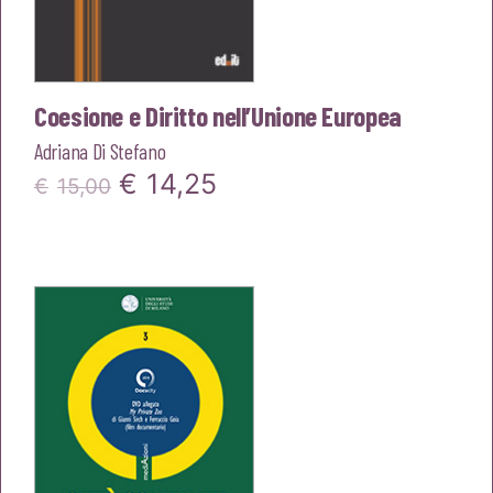
Coesione e Diritto nell’Unione Europea
Adriana Di Stefano
Il
Il
€
14,25
€
15,00
prezzo
prezzo
originale
attuale
era:
è:
€15,00.
€14,25.