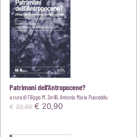
€22,00.
€20,90.
Patrimoni dell’Antropocene?
a cura di
Filippo M. Zerilli
,
Antonio Maria Pusceddu
Il
Il
€
20,90
€
22,00
prezzo
prezzo
originale
attuale