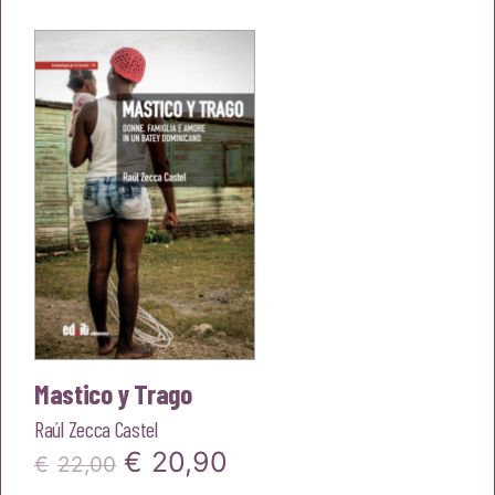
originale
attuale
era:
è:
€22,00.
€20,90.
Mastico y Trago
Raúl Zecca Castel
Il
Il
€
20,90
€
22,00