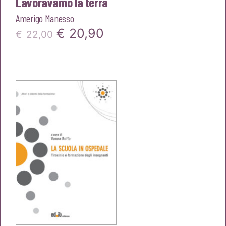
Lavoravamo la terra
Amerigo Manesso
Il
Il
€
20,90
€
22,00
prezzo
prezzo
originale
attuale
era:
è:
€22,00.
€20,90.