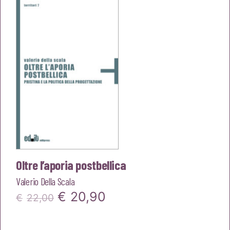
era:
è:
€22,00.
€20,90.
Oltre l’aporia postbellica
Valerio Della Scala
Il
Il
€
20,90
€
22,00
prezzo
prezzo