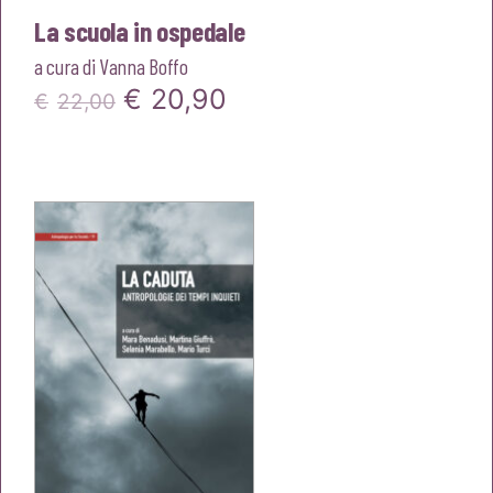
La scuola in ospedale
a cura di
Vanna Boffo
Il
Il
€
20,90
€
22,00
prezzo
prezzo
originale
attuale
era:
è:
€22,00.
€20,90.