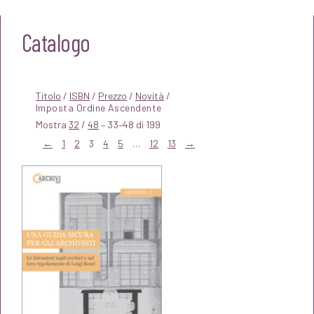
Catalogo
Titolo
/
ISBN
/
Prezzo
/
Novità
/
Mostra
32
/
48
– 33–48 di 199
←
1
2
3
4
5
…
12
13
→