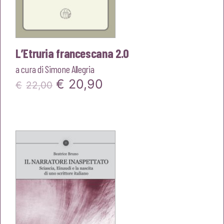
L’Etruria francescana 2.0
a cura di
Simone Allegria
Il
Il
€
20,90
€
22,00
prezzo
prezzo
originale
attuale
era:
è:
€22,00.
€20,90.