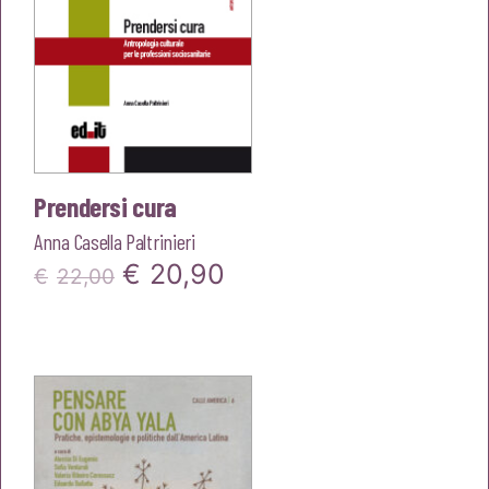
Prendersi cura
Anna Casella Paltrinieri
Il
Il
€
20,90
€
22,00
prezzo
prezzo
originale
attuale
era:
è:
€22,00.
€20,90.