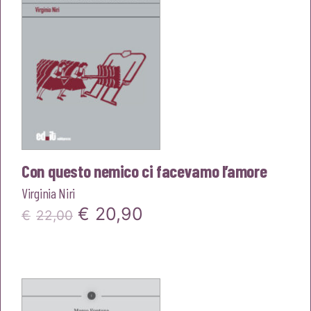
Con questo nemico ci facevamo l’amore
Virginia Niri
Il
Il
€
20,90
€
22,00
prezzo
prezzo
originale
attuale
era:
è: