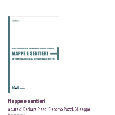
prezzo
prezzo
originale
attuale
era:
è:
€22,00.
€20,90.
Mappe e sentieri
a cura di
Barbara Pizzo
,
Giacomo Pozzi
,
Giuseppe