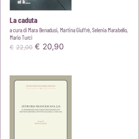
La caduta
a cura di
Mara Benadusi
,
Martina Giuffrè
,
Selenia Marabello
,
Mario Turci
Il
Il
€
20,90
€
22,00
prezzo
prezzo
originale
attuale
era:
è:
€22,00.
€20,90.