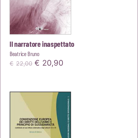
Il narratore inaspettato
Beatrice Bruno
Il
Il
€
20,90
€
22,00
prezzo
prezzo
originale
attuale
era:
è:
€22,00.
€20,90.