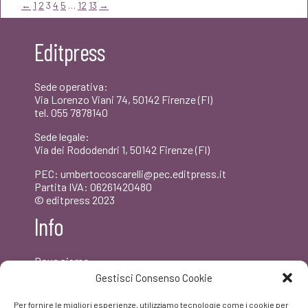
era:
è:
←
1
2
3
4
5
…
12
13
→
€22,00.
€20,90.
Editpress
Sede operativa:
Via Lorenzo Viani 74, 50142 Firenze (FI)
tel. 055 7878140
Sede legale:
Via dei Rododendri 1, 50142 Firenze (FI)
PEC: umbertocoscarelli@pec.editpress.it
Partita IVA: 06261420480
© editpress 2023
Info
Dove siamo
Contatti
Gestisci Consenso Cookie
Newsletter
Privacy policy
Per fornire le migliori esperienze, utilizziamo tecnologie come i cookie per