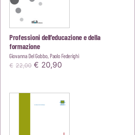
Professioni dell’educazione e della
formazione
Giovanna Del Gobbo
,
Paolo Federighi
Il
Il
€
20,90
€
22,00
prezzo
prezzo
originale
attuale
era:
è:
€22,00.
€20,90.