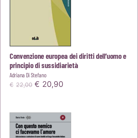
Convenzione europea dei diritti dell’uomo e
principio di sussidiarietà
Adriana Di Stefano
Il
Il
€
20,90
€
22,00
prezzo
prezzo
originale
attuale
era:
è:
€22,00.
€20,90.