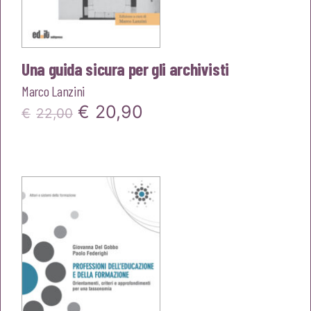
Una guida sicura per gli archivisti
Marco Lanzini
Il
Il
€
20,90
€
22,00
prezzo
prezzo
originale
attuale
era:
è:
€22,00.
€20,90.