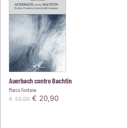
€22,00.
€20,90.
Auerbach contro Bachtin
Marco Fontana
Il
Il
€
20,90
€
22,00
prezzo
prezzo
originale
attuale