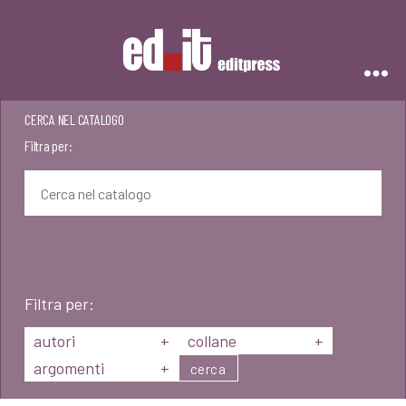
Editpress
CERCA NEL CATALOGO
Filtra per:
Filtra per:
autori
+
collane
+
argomenti
+
cerca