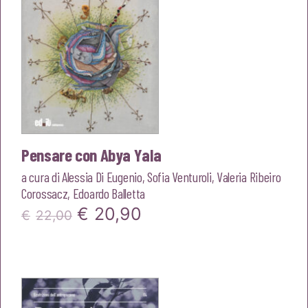
Pensare con Abya Yala
a cura di
Alessia Di Eugenio
,
Sofia Venturoli
,
Valeria Ribeiro
Corossacz
,
Edoardo Balletta
Il
Il
€
20,90
€
22,00
prezzo
prezzo
originale
attuale
era:
è: